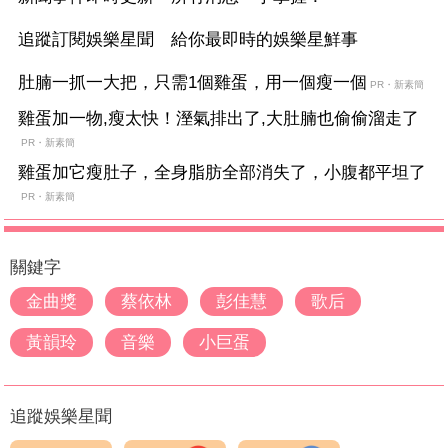
追蹤訂閱娛樂星聞 給你最即時的娛樂星鮮事
肚腩一抓一大把，只需1個雞蛋，用一個瘦一個
PR・新素簡
雞蛋加一物,瘦太快！溼氣排出了,大肚腩也偷偷溜走了
PR・新素簡
雞蛋加它瘦肚子，全身脂肪全部消失了，小腹都平坦了
PR・新素簡
關鍵字
金曲獎
蔡依林
彭佳慧
歌后
黃韻玲
音樂
小巨蛋
追蹤娛樂星聞