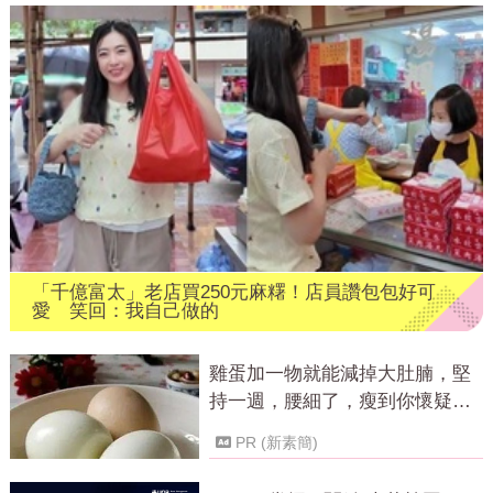
「千億富太」老店買250元麻糬！店員讚包包好可
愛 笑回：我自己做的
雞蛋加一物就能減掉大肚腩，堅
持一週，腰細了，瘦到你懷疑人
生！
PR (新素簡)