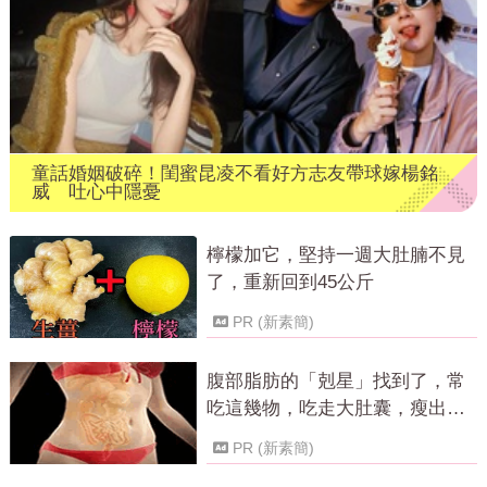
童話婚姻破碎！閨蜜昆凌不看好方志友帶球嫁楊銘
威 吐心中隱憂
檸檬加它，堅持一週大肚腩不見
了，重新回到45公斤
PR (新素簡)
腹部脂肪的「剋星」找到了，常
吃這幾物，吃走大肚囊，瘦出小
蠻腰
PR (新素簡)