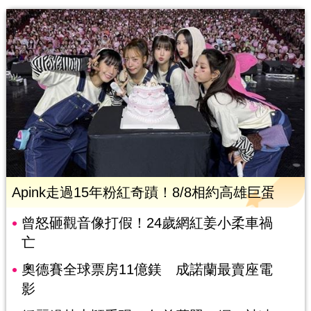
Apink走過15年粉紅奇蹟！8/8相約高雄巨蛋
曾怒砸觀音像打假！24歲網紅姜小柔車禍
亡
奧德賽全球票房11億鎂 成諾蘭最賣座電
影