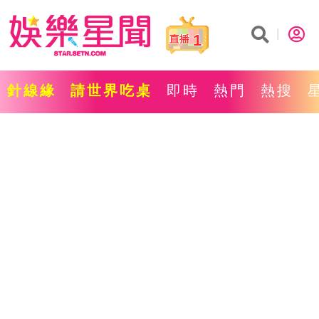
1
針線緣
請世界吃桌
即時
熱門
熱搜