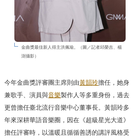
金曲獎最佳新人得主洪佩瑜。（圖／記者邱榮吉、楊
澍攝影）
今年金曲獎評審團主席則由
黃韻玲
擔任，她身
兼歌手、演員與
音樂
製作人等多重身份，過去
更曾擔任臺北流行音樂中心董事長。黃韻玲多
年來深耕華語音樂圈，因在《超級星光大道》
擔任評審時，以溫暖且循循善誘的講評風格受