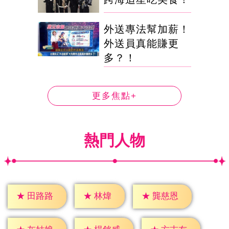
外送專法幫加薪！
外送員真能賺更
多？！
更多焦點+
熱門人物
★
林煒
★
田路路
★
龔慈恩