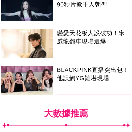
90秒片掀千人朝聖
戀愛天花板人設破功！宋
威龍翻車現場遭爆
BLACKPINK直播突出包！
他誤觸YG難堪現場
大數據推薦