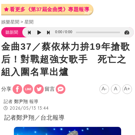
看更多《第37屆金曲獎》專題報導
娛樂星聞
星聞
0:00
0:00
聽新聞
金曲37／蔡依林力拚19年搶歌
后！對戰超強女歌手 死亡之
組入圍名單出爐
A-
A
A+
分享
留言
記者
鄭尹翔
報導
2026/05/13 13:44
記者鄭尹翔／台北報導