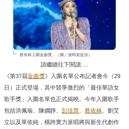
蔡依林入圍金曲獎。（圖／凌時差提供）
請繼續往下閱讀….
《第37屆
金曲獎
》入圍名單公布記者會今（29
日）正式登場，其中競爭激烈的「最佳華語女
歌手獎」入圍名單也正式揭曉。今年入圍歌手
包括洪佩瑜、陳嫻靜、
彭佳慧
、
蔡依林
、劉艾
立以及單依純，橫跨實力派唱將與新生代創作