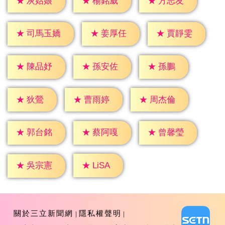
★
灰姑娘
★
楊銘威
★
方志友
★
姜厚任
★
賈靜雯
★
司馬玉嬌
★
孫鵬
★
陳品妤
★
孫安佐
★
狄鶯
★
曹雨婷
★
周杰倫
★
郭台銘
★
蔡阿嘎
★
曾馨瑩
★
LiSA
★
吳宗憲
關於三立新聞網
隱私權聲明