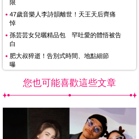
限
47歲音樂人李詩韻離世！天王天后齊痛
悼
孫芸芸女兒曬精品包 罕吐愛的體悟被告
白
肥大叔猝逝！告別式時間、地點細節
曝
您也可能喜歡這些文章