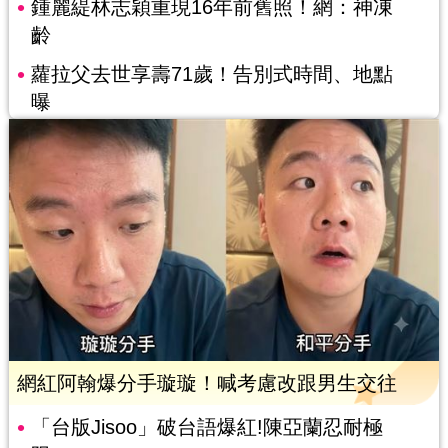
鍾麗緹林志穎重現16年前舊照！網：神凍
齡
蘿拉父去世享壽71歲！告別式時間、地點
曝
網紅阿翰爆分手璇璇！喊考慮改跟男生交往
「台版Jisoo」破台語爆紅!陳亞蘭忍耐極