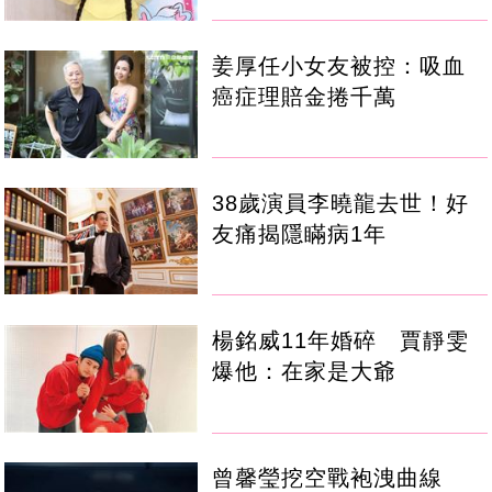
姜厚任小女友被控：吸血
癌症理賠金捲千萬
38歲演員李曉龍去世！好
友痛揭隱瞞病1年
楊銘威11年婚碎 賈靜雯
爆他：在家是大爺
曾馨瑩挖空戰袍洩曲線