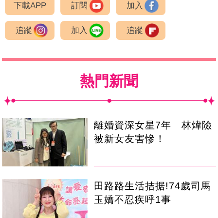
下載APP
訂閱
加入
追蹤
加入
追蹤
熱門新聞
離婚資深女星7年 林煒險
被新女友害慘！
田路路生活拮据!74歲司馬
玉嬌不忍疾呼1事