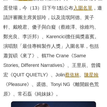
蛋登場，今（13）日下午1點公布
入圍
名單
，邀
請評審團主席黃韻玲，以及流氓阿德、黃子
軒、戴曉君、傻子與白癡（蔡維澤、徐維均、
鄭光良、李沂邦）、Karencici擔任揭獎嘉賓。
演唱類「最佳專輯製作人獎」入圍名單，包括
蕭賀碩《來了》、鶴The Crane《Same
Stories, Different Narratives》、王昱辰、曾國
宏《QUIT QUIETLY》、Jolin
蔡依林
、
陳星翰
《Pleasure》、裘德、Tonyi NG《離開銀色荒
原》、常石磊《純妹妹》。