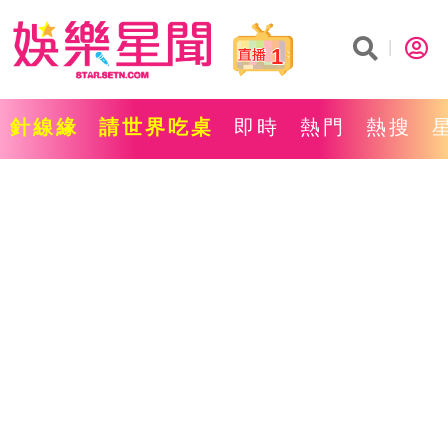
1
針線緣
請世界吃桌
即時
熱門
熱搜