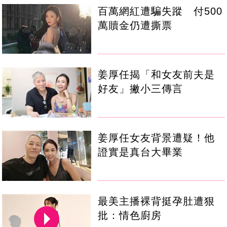
百萬網紅遭騙失蹤 付500
萬贖金仍遭撕票
姜厚任揭「和女友前夫是
好友」撇小三傳言
姜厚任女友背景遭疑！他
證實是真台大畢業
最美主播裸背挺孕肚遭狠
批：情色廚房