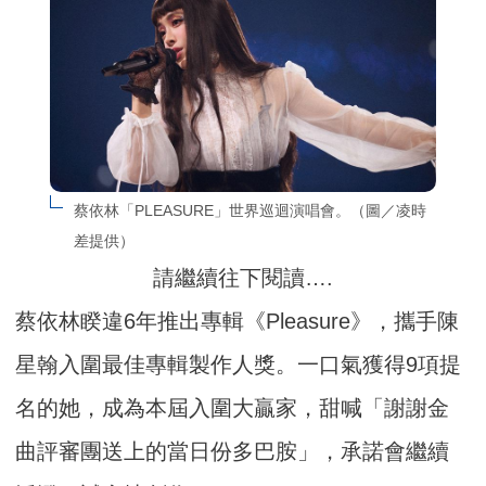
蔡依林「PLEASURE」世界巡迴演唱會。（圖／凌時
差提供）
請繼續往下閱讀….
蔡依林睽違6年推出專輯《Pleasure》，攜手陳
星翰入圍最佳專輯製作人獎。一口氣獲得9項提
名的她，成為本屆入圍大贏家，甜喊「謝謝金
曲評審團送上的當日份多巴胺」，承諾會繼續