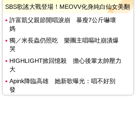
SBS歌謠大戰登場！MEOVV化身純白仙女美翻
許富凱父親節開唱淚崩 暴瘦7公斤嚇壞
媽
獨／米長蟲仍照吃 樂團主唱嘔吐崩潰爆
哭
HIGHLIGHT掀回憶殺 擔心後輩太帥壓力
大
Apink降臨高雄 她新歌曝光：唱不好別
發