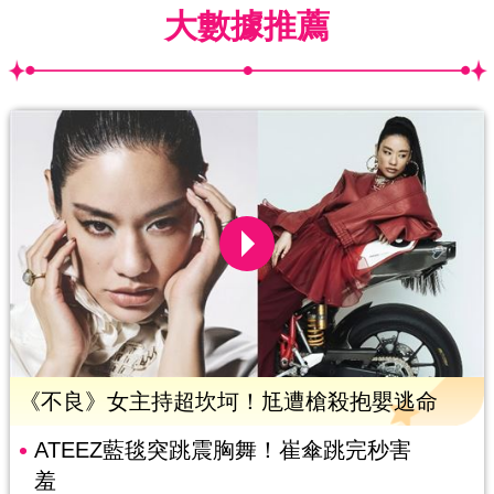
大數據推薦
《不良》女主持超坎坷！尪遭槍殺抱嬰逃命
ATEEZ藍毯突跳震胸舞！崔傘跳完秒害
羞