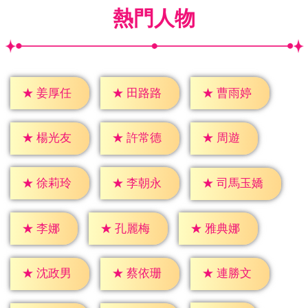
熱門人物
★
姜厚任
★
田路路
★
曹雨婷
★
周遊
★
楊光友
★
許常德
★
徐莉玲
★
李朝永
★
司馬玉嬌
★
李娜
★
孔麗梅
★
雅典娜
★
沈政男
★
蔡依珊
★
連勝文