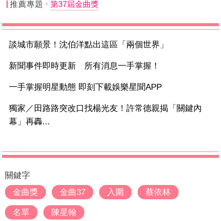
推薦專題
第37屆金曲獎
談城市願景！沈伯洋點出這區「兩個世界」
新聞事件即時更新 所有消息一手掌握！
一手掌握明星動態 即刻下載娛樂星聞APP
獨家／田路路突改口找楊光友！許常德親揭「關鍵內
幕」再轟...
關鍵字
金曲獎
金曲37
入圍
蔡依林
名單
陳星翰