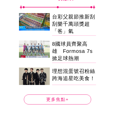
台彩父親節推新刮
刮樂千萬頭獎超
「爸」氣
8國球員齊聚高
雄 Formosa 7s
掀足球熱潮
理想混蛋號召粉絲
跨海追星吃美食！
更多焦點+