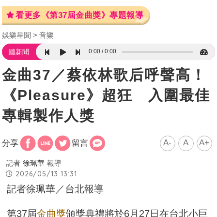
看更多《第37屆金曲獎》專題報導
娛樂星聞
音樂
0:00
0:00
聽新聞
金曲37／蔡依林歌后呼聲高！
《Pleasure》超狂 入圍最佳
專輯製作人獎
A-
A
A+
分享
留言
記者
徐珮華
報導
2026/05/13 13:31
記者徐珮華／台北報導
第37屆
金曲獎
頒獎典禮將於6月27日在台北小巨