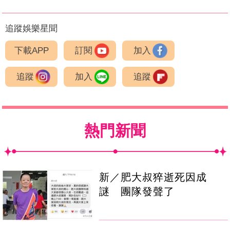
追蹤娛樂星聞
下載APP
訂閱
加入
追蹤
加入
追蹤
熱門新聞
新／肥大叔猝逝死因成
謎 團隊發聲了