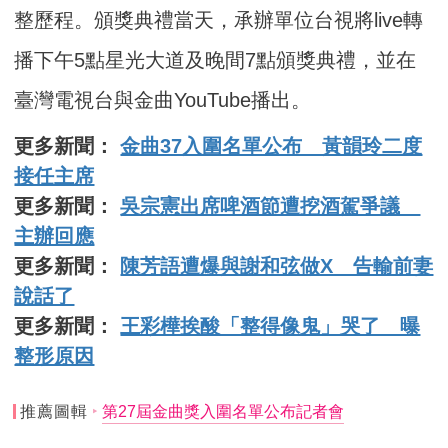
整歷程。頒獎典禮當天，承辦單位台視將live轉
播下午5點星光大道及晚間7點頒獎典禮，並在
臺灣電視台與金曲YouTube播出。
更多新聞：
金曲37入圍名單公布 黃韻玲二度
接任主席
更多新聞：
吳宗憲出席啤酒節遭挖酒駕爭議
主辦回應
更多新聞：
陳芳語遭爆與謝和弦做X 告輸前妻
說話了
更多新聞：
王彩樺挨酸「整得像鬼」哭了 曝
整形原因
推薦圖輯
第27屆金曲獎入圍名單公布記者會