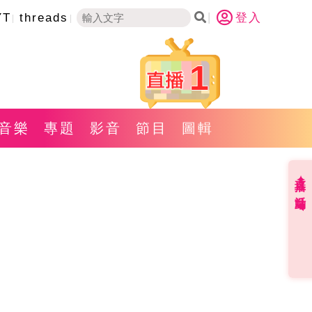
YT
threads
登入
1
音樂
專題
影音
節目
圖輯
直播✦活動