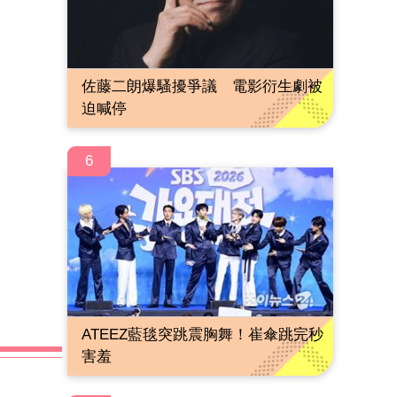
佐藤二朗爆騷擾爭議 電影衍生劇被
迫喊停
6
ATEEZ藍毯突跳震胸舞！崔傘跳完秒
害羞