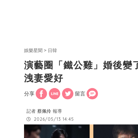
娛樂星聞
日韓
演藝圈「鐵公雞」婚後變
洩妻愛好
分享
留言
記者
蔡佩伶
報導
2026/05/13 14:45