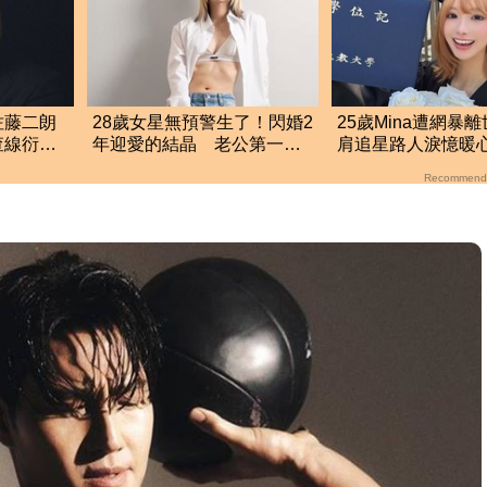
佐藤二朗
28歲女星無預警生了！閃婚2
25歲Mina遭網暴
查線衍生
年迎愛的結晶 老公第一時
肩追星路人淚憶暖
間「1動作」放閃
她真的很善良
Recommend