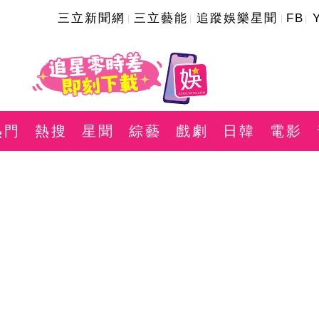
三立新聞網
三立藝能
追蹤娛樂星聞
FB
熱門
熱搜
星聞
綜藝
戲劇
日韓
電影