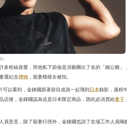
G）
許多粉絲喜愛，而他私下節儉是演藝圈出了名的「鐵公雞」
妻選紀念
禮物
，寵妻模樣全被拍。
告片可以看到，金鍾國跟著節目成員一起飛到
日本
錄影，過程
品店後，金鍾國認為這是日本限定商品，因此必須買給
妻子
人員意見，除了寵妻行徑外，金鍾國也請了在場工作人員喝