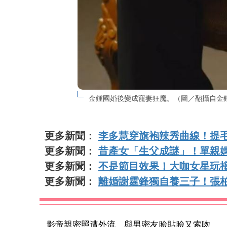
金鍾國婚後變成寵妻狂魔。（圖／翻攝自金鍾
更多新聞：
李多慧穿旗袍辣秀曲線！提
更多新聞：
昔產女「生父成謎」！單親
更多新聞：
不是節目效果！大咖女星玩
更多新聞：
離婚謝霆鋒獨自養三子！張柏
影帝親密照遭外流 與男密友臉貼臉又索吻