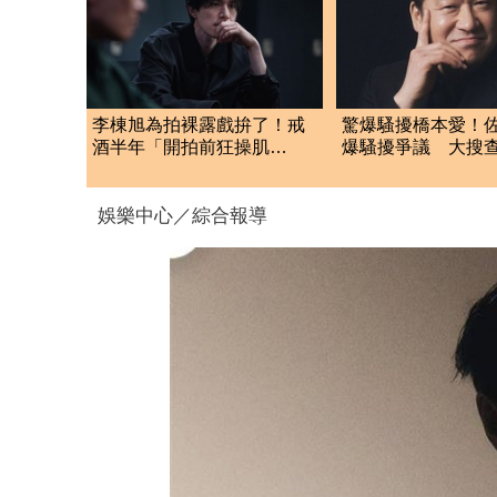
李棟旭為拍裸露戲拚了！戒
驚爆騷擾橋本愛！
酒半年「開拍前狂操肌
爆騷擾爭議 大搜
肉」 幕後魔鬼訓練曝光
劇被迫喊停
娛樂中心／綜合報導