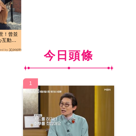
離世！曾並
心互動：
ed by
今日頭條
1