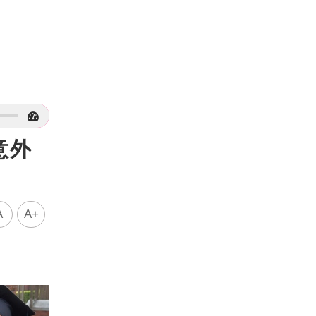
意外
A
A+