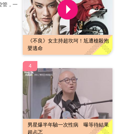
控管，一
《不良》女主持超坎坷！尪遭槍殺抱
嬰逃命
4
男星爆半年驗一次性病 曝等待結果
超忐忑