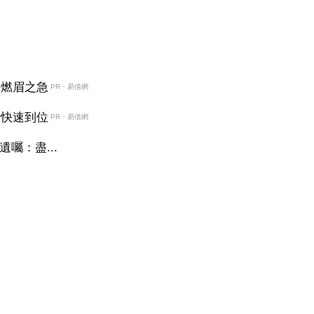
決燃眉之急
PR・易借網
金快速到位
PR・易借網
囑：盡...