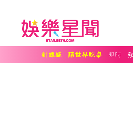
針線緣
請世界吃桌
即時