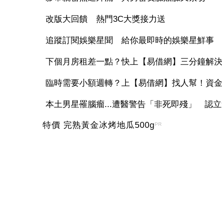
改版大回饋 熱門3C大獎接力送
追蹤訂閱娛樂星聞 給你最即時的娛樂星鮮事
下個月房租差一點？快上【易借網】三分鐘解
臨時需要小額週轉？上【易借網】找人幫！資
本土男星罹腦瘤...遭醫警告「非死即殘」 認立遺
特價 完熟黃金冰烤地瓜500g
PR