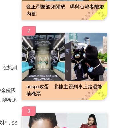
金正烈酗酒頻闖禍 曝與台籍妻離婚
內幕
2
，沒想到
aespa攻蛋 北捷主題列車上路還能
中金鍾國
抽機票
，隨後還
3
飲料，態