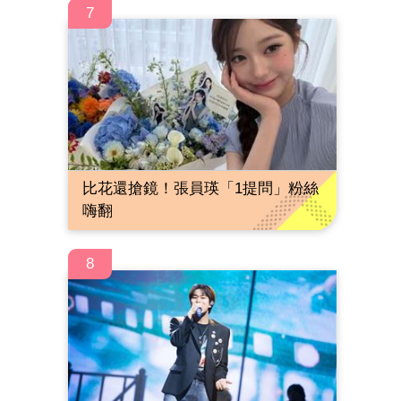
7
比花還搶鏡！張員瑛「1提問」粉絲
嗨翻
8