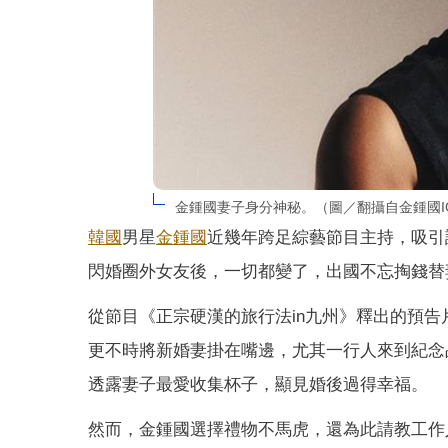
金鍾國妻子身分神秘。（圖／翻攝自金鍾國I
韓國
男星
金鍾國
近幾年跨足綜藝節目主持，吸引
閃婚圈外女友後，一切都變了，出國不忘掏錢替
從節目《正宗硬漢的旅行法in九州》釋出的預
更不時將新婚妻掛在嘴邊，尤其一行人來到紀念
透露妻子最愛收集杯子，顯見婚後過得幸福。
然而，金鍾國選擇禮物不馬虎，還為此請教工作