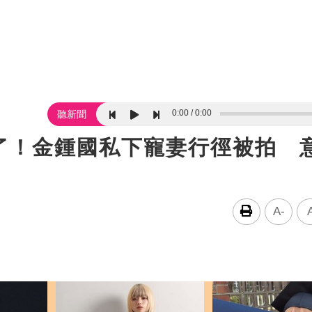
0:00
0:00
聽新聞
了！金鍾國私下寵妻行徑被拍 
A-