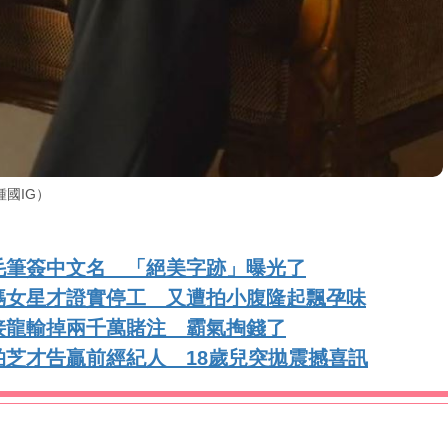
國IG）
毛筆簽中文名 「絕美字跡」曝光了
媽女星才證實停工 又遭拍小腹隆起飄孕味
接龍輸掉兩千萬賭注 霸氣掏錢了
芝才告贏前經紀人 18歲兒突拋震撼喜訊