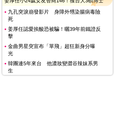
姜厚任小24歲女友智商146！獲台大3碩博士
九孔突淚崩發影片 身障外甥染腸病毒險
死
姜厚任認愛挨酸恐被騙！曬39年前鐵證反
擊
金曲男星突宣布「單飛」超狂新身分曝
光
韓團連5年來台 他濃妝變澀谷辣妹系男
生