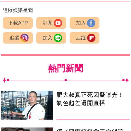
追蹤娛樂星聞
下載APP
訂閱
加入
追蹤
加入
追蹤
熱門新聞
肥大叔真正死因疑曝光！
氣色超差還開直播