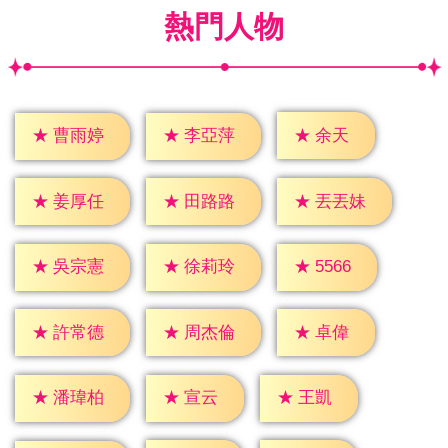
熱門人物
★
余天
★
曹雨婷
★
李亞萍
★
姜厚任
★
田路路
★
丟丟妹
★
5566
★
吳宗憲
★
徐莉玲
★
卓偉
★
許常德
★
周杰倫
★
宣云
★
王凱
★
潘瑋柏