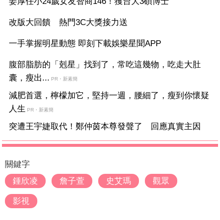
姜厚任小24歲女友智商146！獲台大3碩博士
改版大回饋 熱門3C大獎接力送
一手掌握明星動態 即刻下載娛樂星聞APP
腹部脂肪的「剋星」找到了，常吃這幾物，吃走大肚
囊，瘦出...
PR・新素簡
減肥首選，檸檬加它，堅持一週，腰細了，瘦到你懷疑
人生
PR・新素簡
突遭王宇婕取代！鄭仲茵本尊發聲了 回應真實主因
關鍵字
鍾欣凌
詹子萱
史艾瑪
觀眾
影視