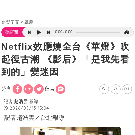
娛樂星聞
戲劇
0:00
0:00
聽新聞
Netflix效應燒全台《華燈》吹
起復古潮 《影后》「是我先看
到的」變迷因
A-
A
A+
分享
留言
記者
趙浩雲
報導
2026/05/13 15:04
記者趙浩雲／台北報導