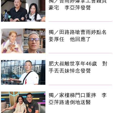
獨／曹雨婷爆拿工會錢買
豪宅 李亞萍發聲
獨／田路路嗆曹雨婷點名
姜厚任 他回應了
肥大叔離世享年46歲 對
手丟丟妹悼念發聲
獨／家樓梯門口重摔 李
亞萍路邊倒地送醫