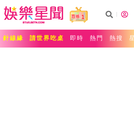
1
針線緣
請世界吃桌
即時
熱門
熱搜