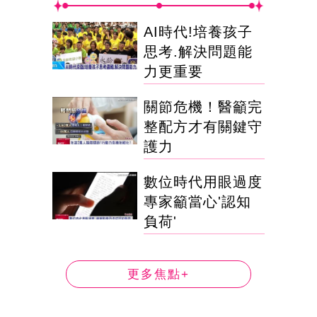
AI時代!培養孩子
思考.解決問題能
力更重要
關節危機！醫籲完
整配方才有關鍵守
護力
數位時代用眼過度
專家籲當心'認知
負荷'
更多焦點+