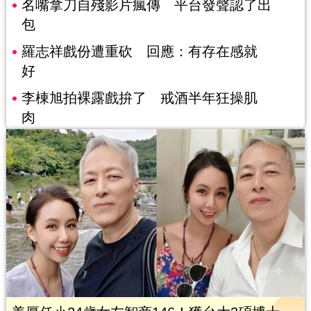
名嘴拿刀自殘影片瘋傳 平台發聲認了出
包
羅志祥戲份遭重砍 回應：有存在感就
好
李棟旭拍裸露戲拚了 戒酒半年狂操肌
肉