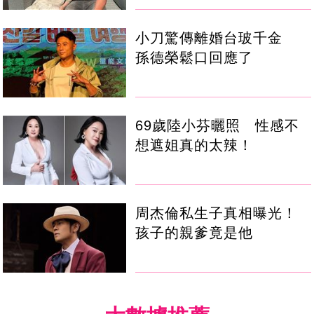
小刀驚傳離婚台玻千金
孫德榮鬆口回應了
69歲陸小芬曬照 性感不
想遮姐真的太辣！
周杰倫私生子真相曝光！
孩子的親爹竟是他