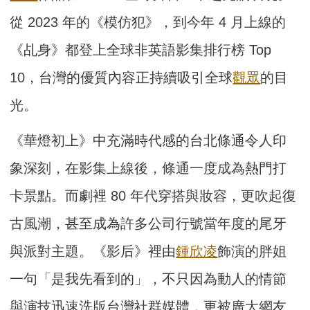
從 2023 年的《模仿犯》，到今年 4 月上線的
《乩身》都登上全球非英語影集排行榜 Top
10，台灣的優質內容正持續吸引全球
觀眾
的目
光。
《華燈初上》中充滿時代感的台北條通令人印
象深刻，在影集上線後，條通一度成為熱門打
卡景點。而劇裡 80 年代穿搭與妝容，更吹起復
古風潮，甚至成為許多公司行號當年度的尾牙
與派對主題。《影后》裡由
鍾欣凌
飾演的胖姐
一句「是我先看到的」，不只因為動人的情節
與演技迅速洗版台灣社群媒體，更被廣大網友