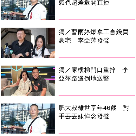
氣色超差還開直播
獨／曹雨婷爆拿工會錢買
豪宅 李亞萍發聲
獨／家樓梯門口重摔 李
亞萍路邊倒地送醫
肥大叔離世享年46歲 對
手丟丟妹悼念發聲