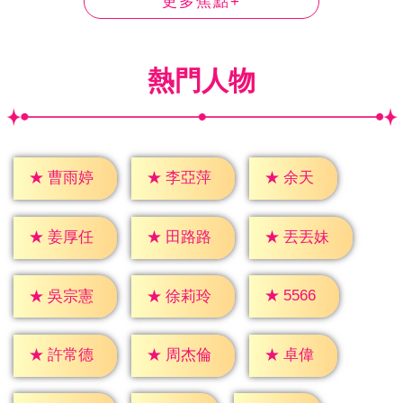
更多焦點+
熱門人物
★
余天
★
曹雨婷
★
李亞萍
★
姜厚任
★
田路路
★
丟丟妹
★
5566
★
吳宗憲
★
徐莉玲
★
卓偉
★
許常德
★
周杰倫