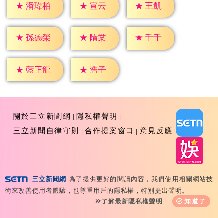
★
宣云
★
王凱
★
潘瑋柏
★
隋棠
★
千千
★
孫德榮
★
浩子
★
藍正龍
關於三立新聞網
隱私權聲明
三立新聞自律守則
合作提案窗口
意見反應
三立新聞網
為了提供更好的閱讀內容，我們使用相關網站技
Copyright ©2026 Sanlih E-Television All Rights
術來改善使用者體驗，也尊重用戶的隱私權，特別提出聲明。
Reserved 版權所有 盜用必究 台北市內湖區舊宗路一段159
了解最新隱私權聲明
知道了
號 02-8792-8888