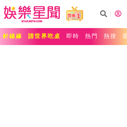
1
針線緣
請世界吃桌
即時
熱門
熱搜