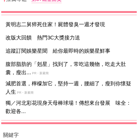
黃明志二舅猝死住家！屍體發臭一週才發現
改版大回饋 熱門3C大獎接力送
追蹤訂閱娛樂星聞 給你最即時的娛樂星鮮事
腹部脂肪的「剋星」找到了，常吃這幾物，吃走大肚
囊，瘦出...
PR・新素簡
減肥首選，檸檬加它，堅持一週，腰細了，瘦到你懷疑
人生
PR・新素簡
獨／河北彩花現身天母棒球場！傳想來台發展 味全：
歡迎各...
關鍵字