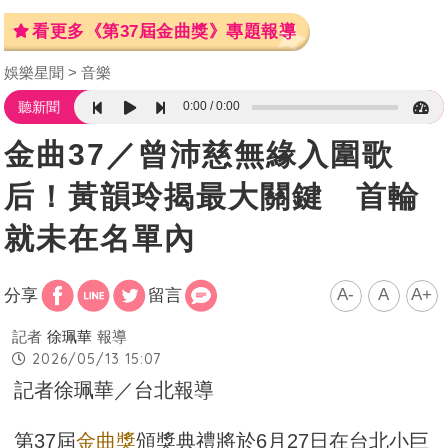
看更多《第37屆金曲獎》專題報導
娛樂星聞
音樂
0:00
0:00
聽新聞
金曲37／曾沛慈無緣入圍歌
后！黃韻玲揭最大關鍵 首輪
就未在名單內
A-
A
A+
分享
留言
記者
徐珮華
報導
2026/05/13 15:07
記者徐珮華／台北報導
第37屆
金曲獎
頒獎典禮將於6月27日在台北小巨