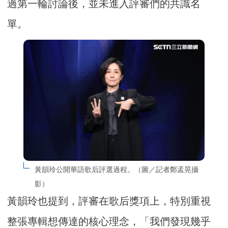
過第一輪討論後，並未進入評審們的共識名
單。
黃韻玲公開華語歌后評選過程。（圖／記者鄭孟晃攝
影）
黃韻玲也提到，評審在歌后獎項上，特別重視
整張專輯想傳達的核心理念，「我們發現幾乎