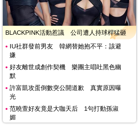
BLACKPINK活動惹議 公司遭人持球桿猛砸
IU社群發前男友 韓網替她抱不平：該避
嫌
好友離世成創作契機 樂團主唱吐黑色幽
默
許富凱攻蛋倒數突公開道歉 真實原因曝
光
范曉萱好友竟是大咖天后 1句打動孫淑
媚