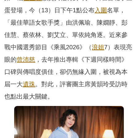
蛋登場，今（13）日下午1點公布
入圍
名單，
「最佳華語女歌手獎」由洪佩瑜、陳嫺靜、彭
佳慧、蔡依林、劉艾立、單依純角逐。近來參
戰中國選秀節目《乘風2026》（
浪姐
7）表現亮
眼的
曾沛慈
，去年推出專輯《下週同樣時間》
口碑與傳唱度俱佳，卻仍無緣入圍，被視為本
屆一大
遺珠
。對此，評審團主席黃韻玲受訪時
也點出最大關鍵。