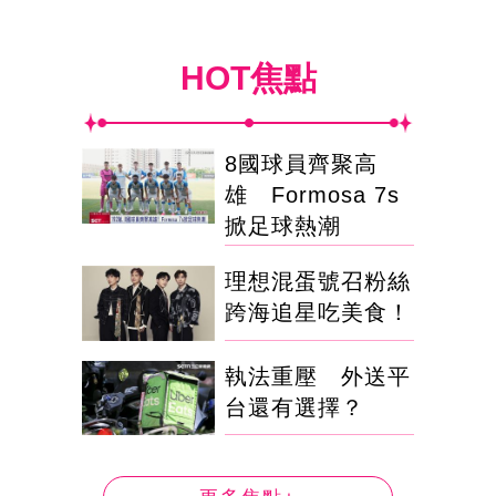
HOT焦點
8國球員齊聚高
雄 Formosa 7s
掀足球熱潮
理想混蛋號召粉絲
跨海追星吃美食！
執法重壓 外送平
台還有選擇？