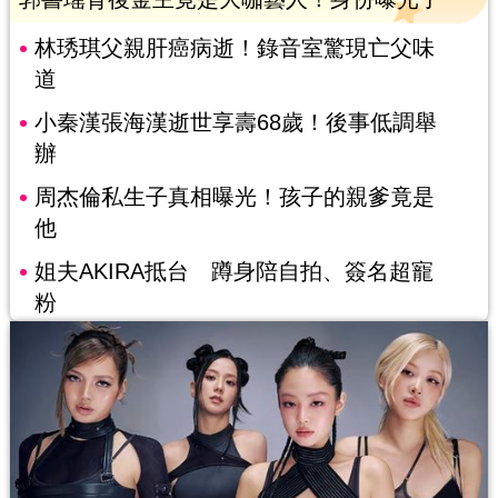
林琇琪父親肝癌病逝！錄音室驚現亡父味
道
小秦漢張海漢逝世享壽68歲！後事低調舉
辦
周杰倫私生子真相曝光！孩子的親爹竟是
他
姐夫AKIRA抵台 蹲身陪自拍、簽名超寵
粉