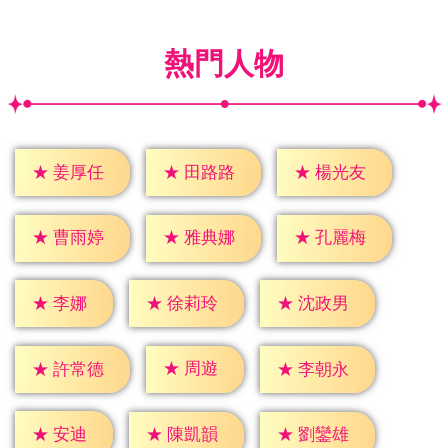
熱門人物
★
姜厚任
★
田路路
★
楊光友
★
曹雨婷
★
雅典娜
★
孔麗梅
★
李娜
★
徐莉玲
★
沈政男
★
周遊
★
許常德
★
李朝永
★
安迪
★
陳凱韻
★
劉鑾雄