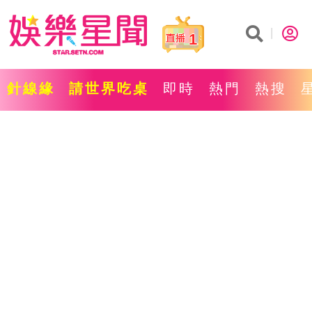
1
針線緣
請世界吃桌
即時
熱門
熱搜