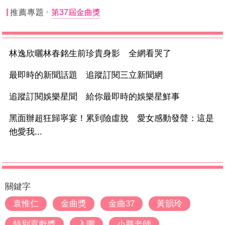
推薦專題
第37屆金曲獎
林逸欣曬林春銘生前珍貴身影 全網看哭了
最即時的新聞話題 追蹤訂閱三立新聞網
追蹤訂閱娛樂星聞 給你最即時的娛樂星鮮事
黑面辦超狂歸寧宴！累到險虛脫 愛女感動發聲：這是
他愛我...
關鍵字
袁惟仁
金曲獎
金曲37
黃韻玲
特別貢獻獎
入圍
小胖老師