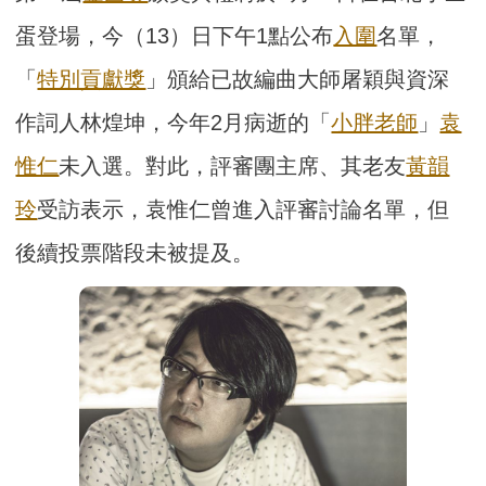
蛋登場，今（13）日下午1點公布
入圍
名單，
「
特別貢獻獎
」頒給已故編曲大師屠穎與資深
作詞人林煌坤，今年2月病逝的「
小胖老師
」
袁
惟仁
未入選。對此，評審團主席、其老友
黃韻
玲
受訪表示，袁惟仁曾進入評審討論名單，但
後續投票階段未被提及。