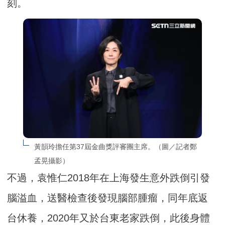
刻。
黃韻玲擔任第37屆金曲獎評審團主席。（圖／記者鄭
孟晃攝影）
不過，袁惟仁2018年在上海發生意外跌倒引發
腦溢血，送醫檢查後發現腦部腫瘤，同年底返
台休養，2020年又於台東老家跌倒，此後身體