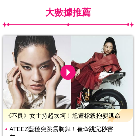
大數據推薦
《不良》女主持超坎坷！尪遭槍殺抱嬰逃命
ATEEZ藍毯突跳震胸舞！崔傘跳完秒害