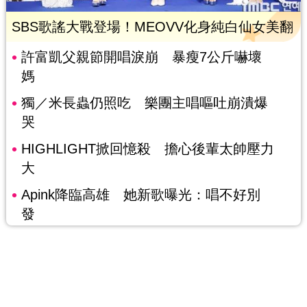
SBS歌謠大戰登場！MEOVV化身純白仙女美翻
許富凱父親節開唱淚崩 暴瘦7公斤嚇壞
媽
獨／米長蟲仍照吃 樂團主唱嘔吐崩潰爆
哭
HIGHLIGHT掀回憶殺 擔心後輩太帥壓力
大
Apink降臨高雄 她新歌曝光：唱不好別
發