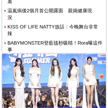
羞
温嵐病後2個月首公開露面 親揭健康現
況
KISS OF LIFE NATTY放話：今晚舞台非常
辣
BABYMONSTER登藍毯秒吸睛！Rora曝這件
事