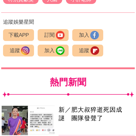
追蹤娛樂星聞
下載APP
訂閱
加入
追蹤
加入
追蹤
熱門新聞
新／肥大叔猝逝死因成
謎 團隊發聲了