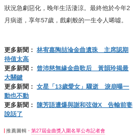
狀況急劇惡化，晚年生活淒涼。最終他於今年2
月病逝，享年57歲，戲劇般的一生令人唏噓。
更多新聞：
林宥嘉陶喆淪金曲遺珠 主席認期
待值太高
更多新聞：
曾沛慈無緣金曲歌后 黃韻玲揭最
大關鍵
更多新聞：
女星「13歲愛女」驟逝 淚崩曝一
動也不動
更多新聞：
陳芳語遭爆與謝和弦做X 告輸前妻
說話了
推薦圖輯
第27屆金曲獎入圍名單公布記者會