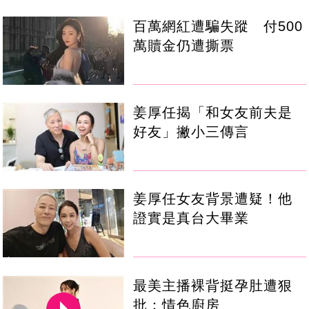
百萬網紅遭騙失蹤 付500
萬贖金仍遭撕票
姜厚任揭「和女友前夫是
好友」撇小三傳言
姜厚任女友背景遭疑！他
證實是真台大畢業
最美主播裸背挺孕肚遭狠
批：情色廚房