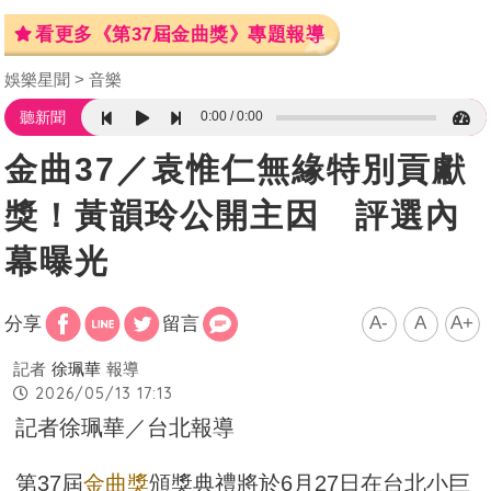
看更多《第37屆金曲獎》專題報導
娛樂星聞
音樂
0:00
0:00
聽新聞
金曲37／袁惟仁無緣特別貢獻
獎！黃韻玲公開主因 評選內
幕曝光
A-
A
A+
分享
留言
記者
徐珮華
報導
2026/05/13 17:13
記者徐珮華／台北報導
第37屆
金曲獎
頒獎典禮將於6月27日在台北小巨