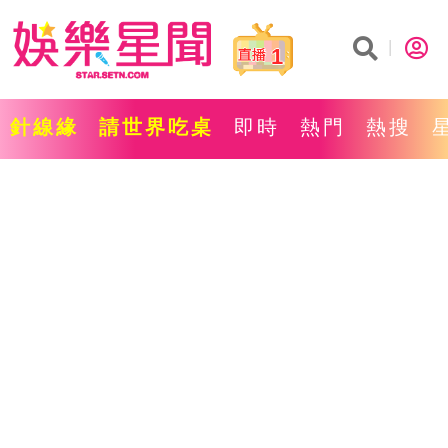
1
針線緣
請世界吃桌
即時
熱門
熱搜