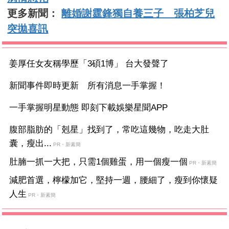
更多新聞：
離婚謝霆鋒獨自養三子 張柏芝兒
突拋喜訊
姜厚任女友稱學歷「3碩1博」 台大發聲了
新聞事件即時更新 所有消息一手掌握！
一手掌握明星動態 即刻下載娛樂星聞APP
腹部脂肪的「剋星」找到了，常吃這幾物，吃走大肚
囊，瘦出...
PR・新素簡
肚腩一抓一大把，只需1個雞蛋，用一個瘦一個
PR・新素簡
減肥首選，檸檬加它，堅持一週，腰細了，瘦到你懷疑
人生
PR・新素簡