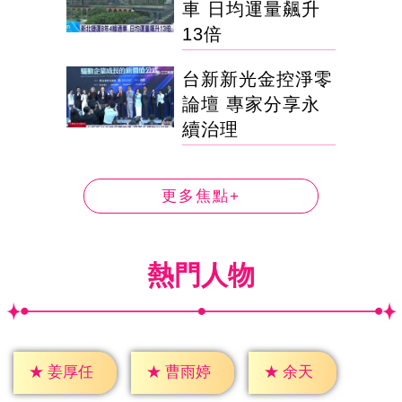
車 日均運量飆升
13倍
台新新光金控淨零
論壇 專家分享永
續治理
更多焦點+
熱門人物
★
余天
★
姜厚任
★
曹雨婷