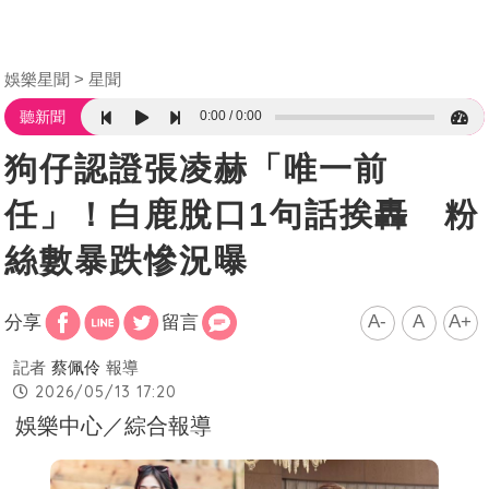
娛樂星聞
星聞
0:00
0:00
聽新聞
狗仔認證張凌赫「唯一前
任」！白鹿脫口1句話挨轟 粉
絲數暴跌慘況曝
A-
A
A+
分享
留言
記者
蔡佩伶
報導
2026/05/13 17:20
娛樂中心／綜合報導