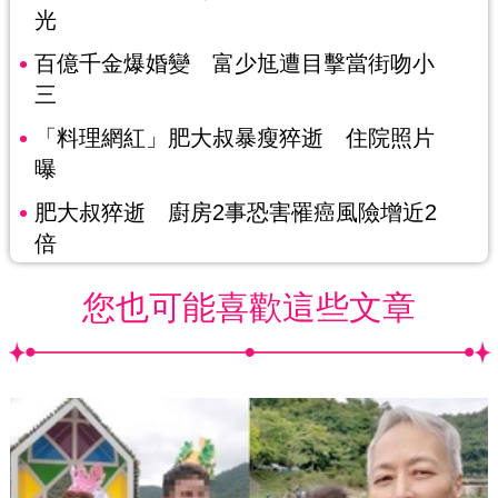
光
百億千金爆婚變 富少尪遭目擊當街吻小
三
「料理網紅」肥大叔暴瘦猝逝 住院照片
曝
肥大叔猝逝 廚房2事恐害罹癌風險增近2
倍
您也可能喜歡這些文章