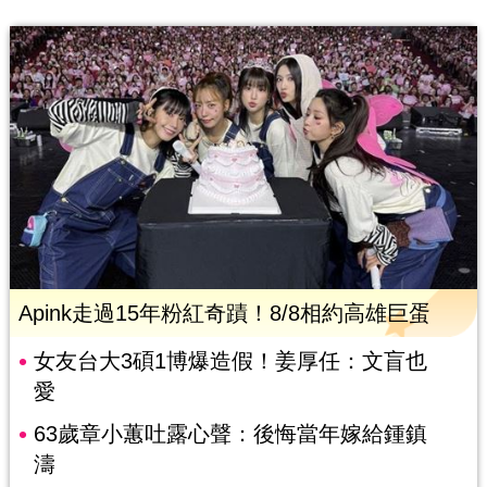
Apink走過15年粉紅奇蹟！8/8相約高雄巨蛋
女友台大3碩1博爆造假！姜厚任：文盲也
愛
63歲章小蕙吐露心聲：後悔當年嫁給鍾鎮
濤