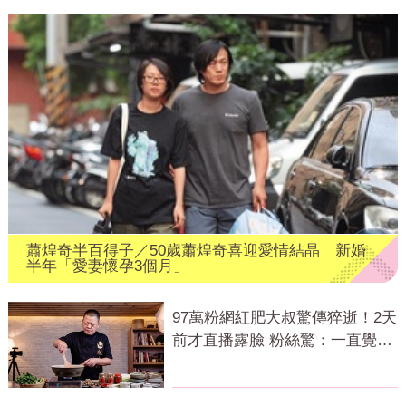
蕭煌奇半百得子／50歲蕭煌奇喜迎愛情結晶 新婚
半年「愛妻懷孕3個月」
97萬粉網紅肥大叔驚傳猝逝！2天
前才直播露臉 粉絲驚：一直覺得
怪