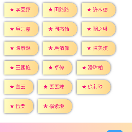
★
李亞萍
★
田路路
★
許常德
★
吳宗憲
★
周杰倫
★
關之琳
★
陳泰銘
★
馬清偉
★
陳美琪
★
卓偉
★
王國旌
★
潘瑋柏
★
宣云
★
丟丟妹
★
徐莉玲
★
愷樂
★
楊紫瓊