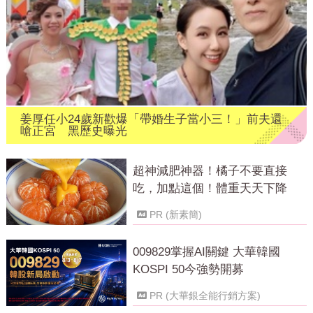
姜厚任小24歲新歡爆「帶婚生子當小三！」前夫還
嗆正宮 黑歷史曝光
超神減肥神器！橘子不要直接
吃，加點這個！體重天天下降
PR (新素簡)
009829掌握AI關鍵 大華韓國
KOSPI 50今強勢開募
PR (大華銀全能行銷方案)