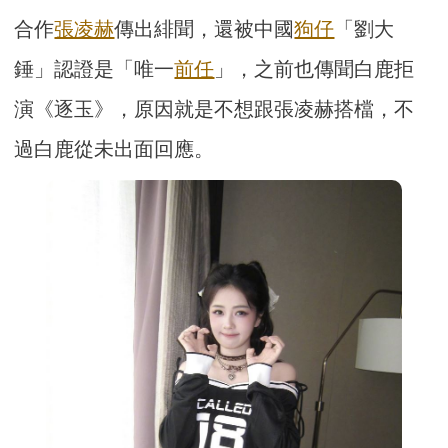
合作
張凌赫
傳出緋聞，還被中國
狗仔
「劉大
錘」認證是「唯一
前任
」，之前也傳聞白鹿拒
演《逐玉》，原因就是不想跟張凌赫搭檔，不
過白鹿從未出面回應。