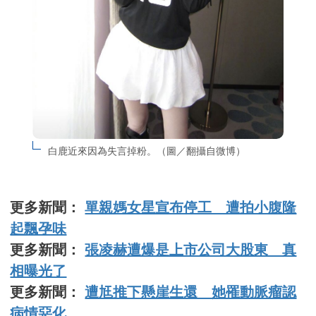
白鹿近來因為失言掉粉。（圖／翻攝自微博）
更多新聞：
單親媽女星宣布停工 遭拍小腹隆
起飄孕味
更多新聞：
張凌赫遭爆是上市公司大股東 真
相曝光了
更多新聞：
遭尪推下懸崖生還 她罹動脈瘤認
病情惡化