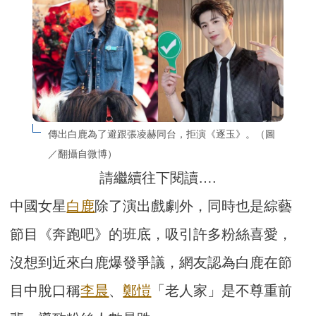
傳出白鹿為了避跟張凌赫同台，拒演《逐玉》。（圖
／翻攝自微博）
請繼續往下閱讀….
中國女星
白鹿
除了演出戲劇外，同時也是綜藝
節目《奔跑吧》的班底，吸引許多粉絲喜愛，
沒想到近來白鹿爆發爭議，網友認為白鹿在節
目中脫口稱
李晨
、
鄭愷
「老人家」是不尊重前