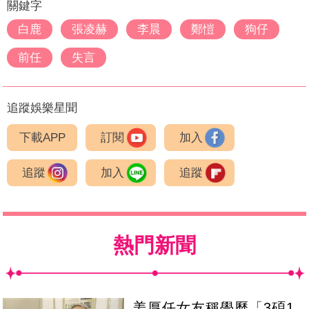
關鍵字
白鹿
張凌赫
李晨
鄭愷
狗仔
前任
失言
追蹤娛樂星聞
下載APP
訂閱
加入
追蹤
加入
追蹤
熱門新聞
姜厚任女友稱學歷「3碩1