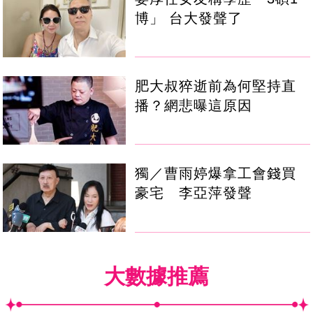
博」 台大發聲了
肥大叔猝逝前為何堅持直
播？網悲曝這原因
獨／曹雨婷爆拿工會錢買
豪宅 李亞萍發聲
大數據推薦