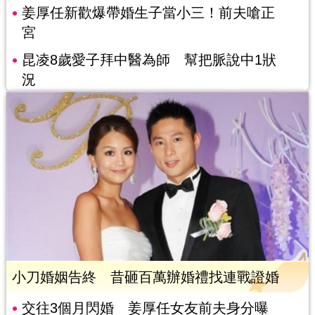
姜厚任新歡爆帶婚生子當小三！前夫嗆正
宮
昆凌8歲愛子拜中醫為師 幫把脈說中1狀
況
小刀婚姻告終 昔砸百萬辦婚禮找連戰證婚
交往3個月閃婚 姜厚任女友前夫身分曝