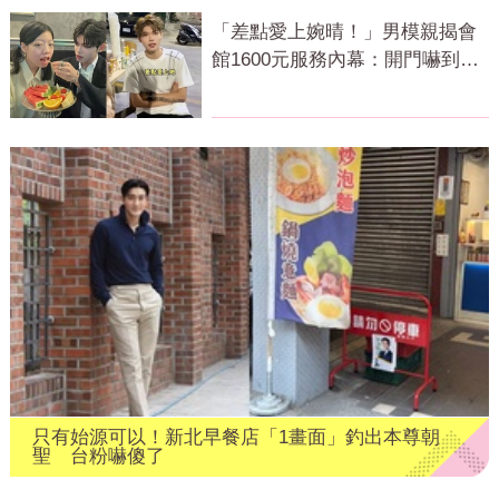
「差點愛上婉晴！」男模親揭會
館1600元服務內幕：開門嚇到險
尿出來
只有始源可以！新北早餐店「1畫面」釣出本尊朝
聖 台粉嚇傻了