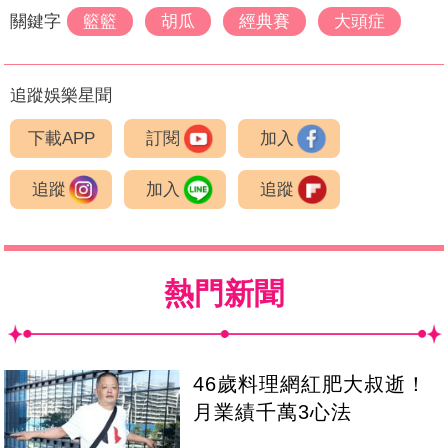
關鍵字
籃籃
胡瓜
經典賽
大頭症
追蹤娛樂星聞
下載APP
訂閱
加入
追蹤
加入
追蹤
熱門新聞
46歲料理網紅肥大叔逝！
月業績千萬3心法