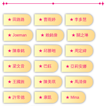
★
田路路
★
曹雨婷
★
李多慧
★
賴銘偉
★
關之琳
★
Joeman
★
陳泰銘
★
邱勝翊
★
周定緯
★
巴鈺
★
梁文音
★
亞莉安娜
★
王國旌
★
陳美琪
★
馬清偉
★
康凱
★
Mina
★
許常德