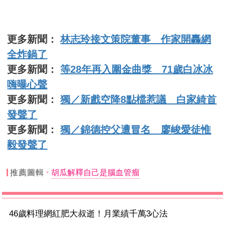
更多新聞：
林志玲接文策院董事 作家開轟網
全炸鍋了
更多新聞：
等28年再入圍金曲獎 71歲白冰冰
嗨曝心聲
更多新聞：
獨／新戲空降8點檔惹議 白家綺首
發聲了
更多新聞：
獨／錦德控父遭冒名 廖峻愛徒惟
毅發聲了
推薦圖輯
胡瓜解釋自己是腦血管瘤
46歲料理網紅肥大叔逝！月業績千萬3心法