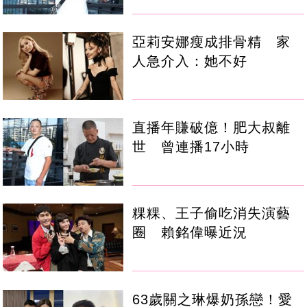
亞莉安娜瘦成排骨精 家
人急介入：她不好
直播年賺破億！肥大叔離
世 曾連播17小時
粿粿、王子偷吃消失演藝
圈 賴銘偉曝近況
63歲關之琳爆奶孫戀！愛