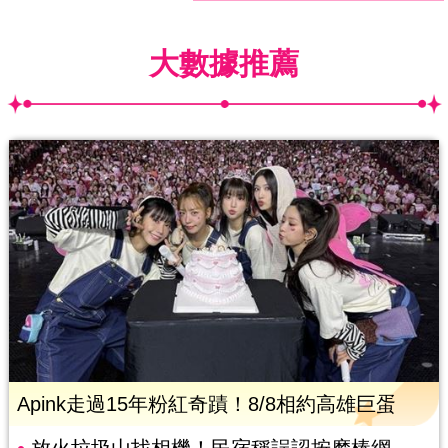
大數據推薦
Apink走過15年粉紅奇蹟！8/8相約高雄巨蛋
放火垃圾山找相機！民宿稱誤認按摩棒網