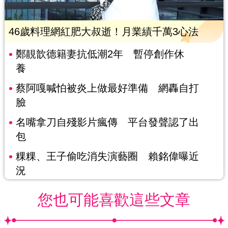
46歲料理網紅肥大叔逝！月業績千萬3心法
鄭靚歆德籍妻抗低潮2年 暫停創作休
養
蔡阿嘎喊怕被炎上做最好準備 網轟自打
臉
名嘴拿刀自殘影片瘋傳 平台發聲認了出
包
粿粿、王子偷吃消失演藝圈 賴銘偉曝近
況
您也可能喜歡這些文章