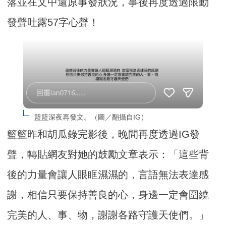
落並在文中還原事發狀況，事後再度透過限動
發聲吐露57字心聲！
籃籃深夜再發文。（圖／翻攝自IG）
籃籃昨和胡瓜錄完影後，晚間再度透過IG發
聲，轉貼網友對她的鼓勵文章表示：「這些背
後的力量會讓人眼眶濕濕的，言語無法表達感
謝，相信只要保持善良的心，身邊一定會圍繞
完美的人、事、物，謝謝各路守護天使們。」