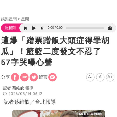
娛樂星聞
星聞
0:00
0:00
聽新聞
遭爆「蹭票蹭飯大頭症得罪胡
瓜」！籃籃二度發文不忍了
57字哭曝心聲
A-
A
A+
分享
留言
記者
蔡維歆
報導
2026/05/14 06:12
記者蔡維歆／台北報導