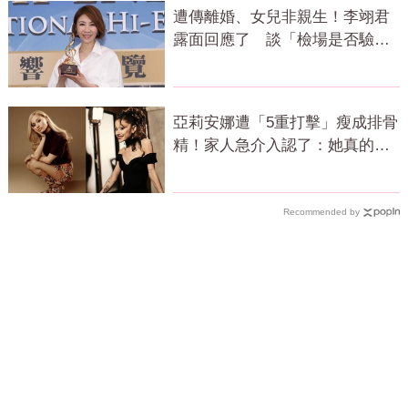
遭傳離婚、女兒非親生！李翊君
露面回應了 談「檢場是否驗
DNA」反應曝
亞莉安娜遭「5重打擊」瘦成排骨
精！家人急介入認了：她真的不
好
Recommended by