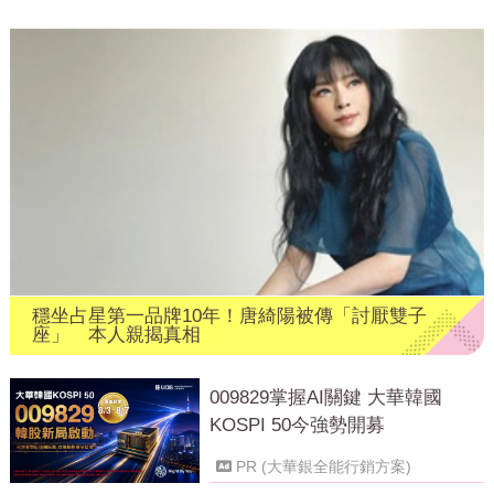
穩坐占星第一品牌10年！唐綺陽被傳「討厭雙子
座」 本人親揭真相
009829掌握AI關鍵 大華韓國
KOSPI 50今強勢開募
PR (大華銀全能行銷方案)