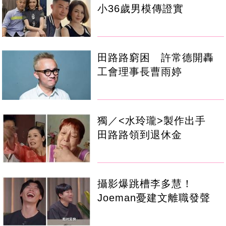
小36歲男模傳證實
田路路窮困 許常德開轟
工會理事長曹雨婷
獨／<水玲瓏>製作出手
田路路領到退休金
攝影爆跳槽李多慧！
Joeman憂建文離職發聲