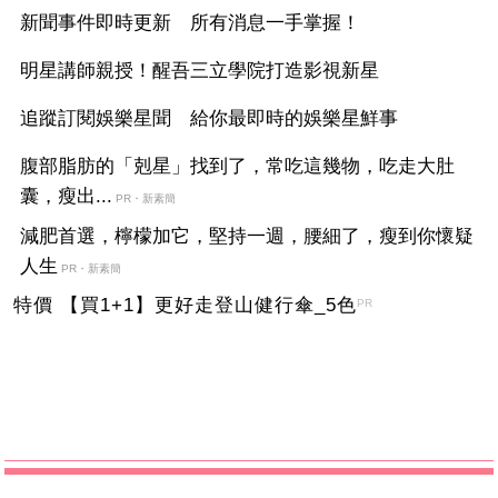
新聞事件即時更新 所有消息一手掌握！
明星講師親授！醒吾三立學院打造影視新星
追蹤訂閱娛樂星聞 給你最即時的娛樂星鮮事
腹部脂肪的「剋星」找到了，常吃這幾物，吃走大肚
囊，瘦出...
PR・新素簡
減肥首選，檸檬加它，堅持一週，腰細了，瘦到你懷疑
人生
PR・新素簡
特價 【買1+1】更好走登山健行傘_5色
PR