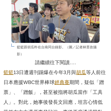
籃籃跟胡瓜昨在台南同台錄影。（圖／記者林昱孜攝
影）
請繼續往下閱讀….
籃籃
13日遭週刊踢爆在今年3月與
胡瓜
等人前往
日本應援WBC世界棒球
經典賽
期間，疑似「蹭
票」、「蹭飯」，甚至被指將胡瓜當作「工具
人」。對此，她事後發長文回應，坦言心情低