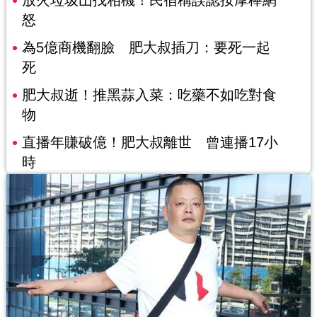
怒
為5億商機翻臉 肥大叔插刀：要死一起
死
肥大叔逝！推黑蒜入菜：吃藥不如吃對食
物
直播年賺破億！肥大叔離世 曾連播17小
時