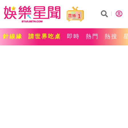
1
針線緣
請世界吃桌
即時
熱門
熱搜