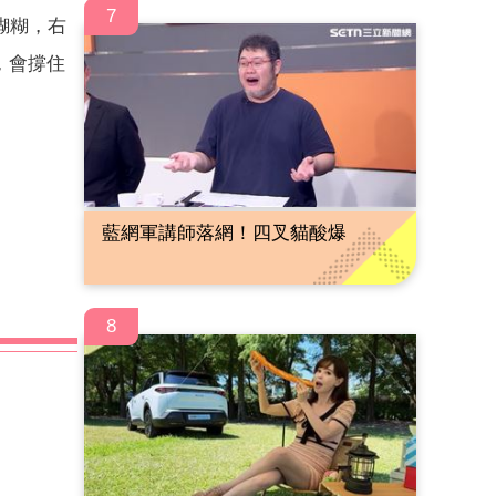
7
糊糊，右
，會撐住
藍網軍講師落網！四叉貓酸爆
8