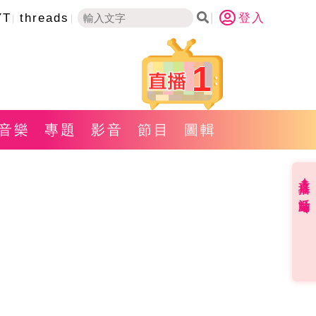
YT
threads
登入
1
音樂
專題
影音
節目
圖輯
直播✦活動