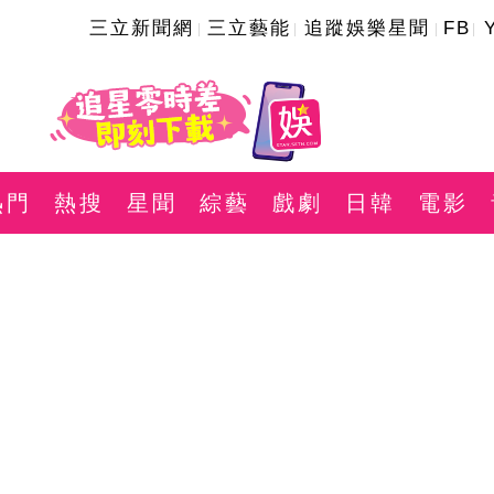
三立新聞網
三立藝能
追蹤娛樂星聞
FB
熱門
熱搜
星聞
綜藝
戲劇
日韓
電影