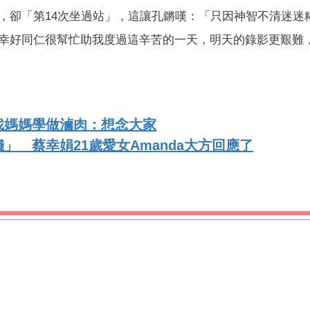
，卻「第14次坐過站」，這讓孔鏘嘆：「只因神智不清迷迷
幸好同仁很幫忙助我度過這辛苦的一天，明天的錄影更艱難
找媽媽學做滷肉：想念大家
」 蔡幸娟21歲愛女Amanda大方回應了