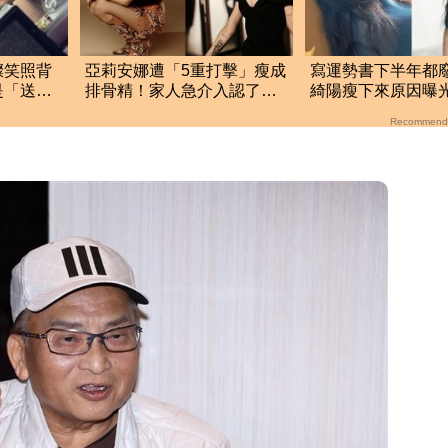
燦笑照背
亞莉安娜遭「5重打擊」瘦成
寫運勢書下半年都
是「送媽
排骨精！家人急介入認了：
綺陽瘦下來原因曝
她真的不好
Recommend