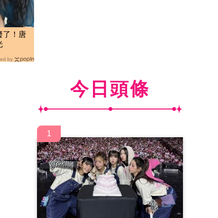
廢了！唐
光
ed by
今日頭條
1