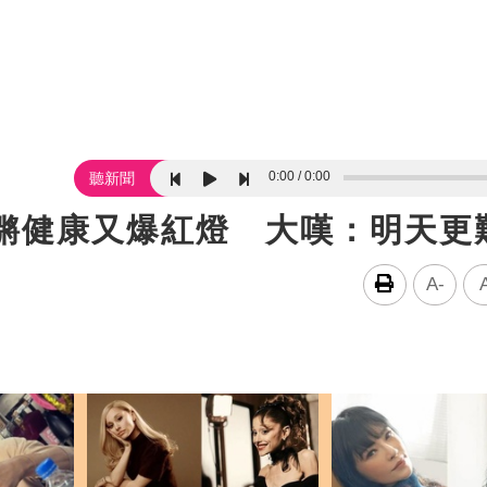
0:00
0:00
聽新聞
孔鏘健康又爆紅燈 大嘆：明天更
A-