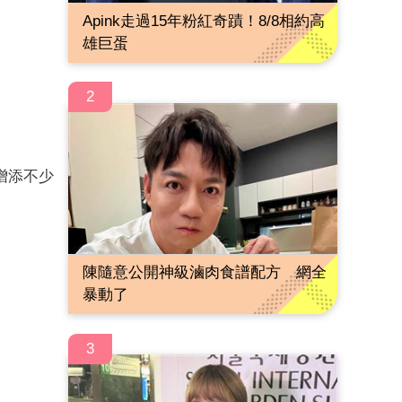
Apink走過15年粉紅奇蹟！8/8相約高
雄巨蛋
2
增添不少
陳隨意公開神級滷肉食譜配方 網全
暴動了
3