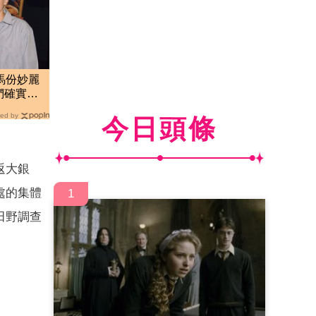
馬份妙麗
們確實有
ed by
今日頭條
返大銀
處的集體
1
田野調查