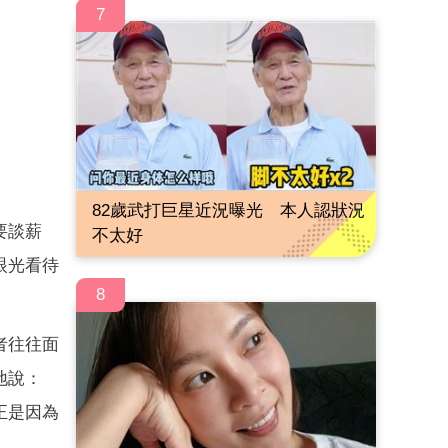
7
82歲武打巨星近況曝光 本人認狀況
要談薪
不太好
眼光看待
8
者往往面
地說：
正是因為
。