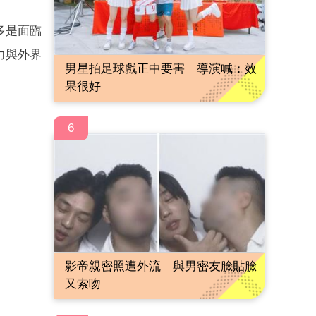
多是面臨
力與外界
男星拍足球戲正中要害 導演喊：效
果很好
6
影帝親密照遭外流 與男密友臉貼臉
又索吻