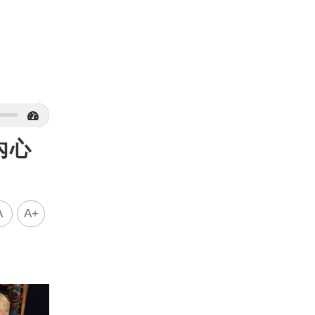
內心
A
A+