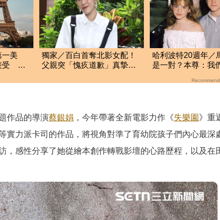
第一美
獨家／百白首奪北影女配！
哈利波特20週年／
接受 看
父親突「愧疚道歉」真摯對
是一對？本尊：我
高明
話惹淚
什麼
Recommend
題作品的導演
蔡銀娟
，今年帶著全新電影力作《
失樂園
》重
等實力派卡司的作品，將視角對準了育幼院孩子們內心最深
訪，感性分享了她從繪本創作轉戰影壇的心路歷程，以及在