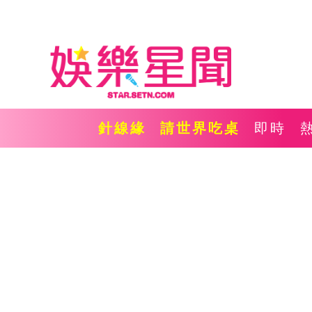
針線緣
請世界吃桌
即時