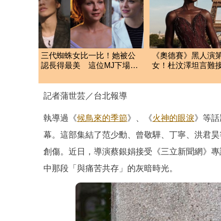
三代蜘蛛女比一比！她被公
《奧德賽》黑人演
認長得最美 這位MJ下場卻
女！杜汶澤坦言難
最慘
完竟反轉力挺：太
記者蒲世芸／台北報導
執導過《
候鳥來的季節
》、《
火神的眼淚
》等話
幕。這部集結了范少勳、曾敬驊、丁寧、洪君昊
創傷。近日，導演蔡銀娟接受《三立新聞網》專
中那段「與痛苦共存」的灰暗時光。