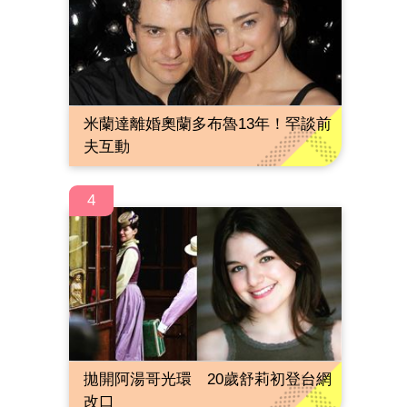
米蘭達離婚奧蘭多布魯13年！罕談前
夫互動
4
拋開阿湯哥光環 20歲舒莉初登台網
改口