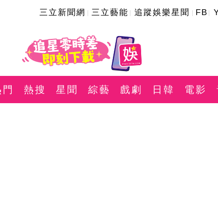
三立新聞網
三立藝能
追蹤娛樂星聞
FB
熱門
熱搜
星聞
綜藝
戲劇
日韓
電影