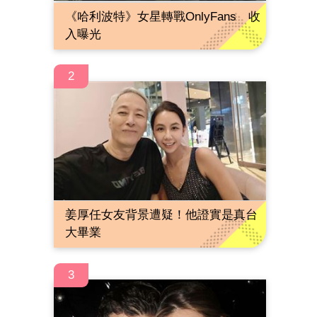
《哈利波特》女星轉戰OnlyFans 收
入曝光
2
姜厚任女友背景遭疑！他證實是真台
大畢業
3