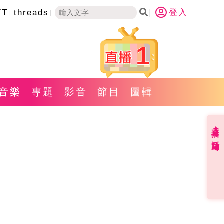
YT
threads
登入
1
音樂
專題
影音
節目
圖輯
直播✦活動