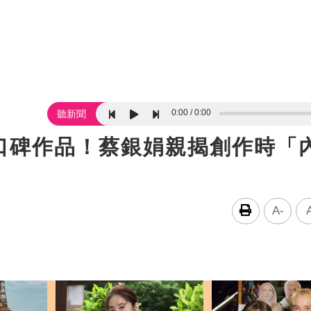
0:00
0:00
聽新聞
口碑作品！蔡銀娟親揭創作時「
A-