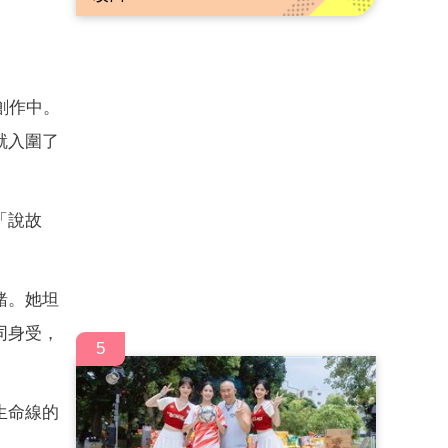
創作中。
就入圍了
「說故
緒。她坦
同身受，
5
生命線的