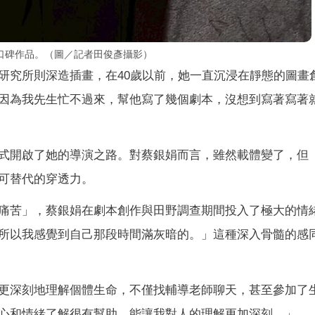
口碑作品。（圖／記者田俊彥攝影）
研究所則深造插畫，在40歲以前，她一直沉浸在靜態的圖畫
因為我先生忙不過來，幫他寫了幾個劇本，沒想到寫著寫著
式開啟了她的導演之路。對蔡銀娟而言，雖然載體變了，但
可替代的穿透力。
痛苦」，蔡銀娟在劇本創作與田野調查期間投入了極大的情
所以我感覺到自己那段時間滿灰暗的。」這種深入骨髓的感
更深刻地理解個體生命，不僅找輔導老師聊天，甚至參加了
心和情緒了解很有幫助，能讓我對人的理解更加深刻。」