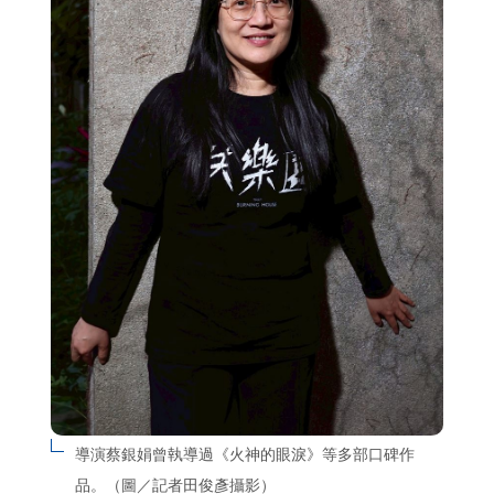
導演蔡銀娟曾執導過《火神的眼淚》等多部口碑作
品。（圖／記者田俊彥攝影）