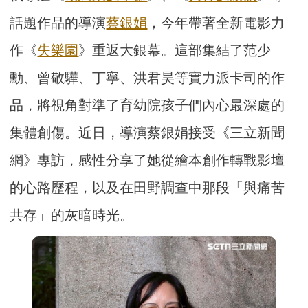
話題作品的導演
蔡銀娟
，今年帶著全新電影力
作《
失樂園
》重返大銀幕。這部集結了范少
勳、曾敬驊、丁寧、洪君昊等實力派卡司的作
品，將視角對準了育幼院孩子們內心最深處的
集體創傷。近日，導演蔡銀娟接受《三立新聞
網》專訪，感性分享了她從繪本創作轉戰影壇
的心路歷程，以及在田野調查中那段「與痛苦
共存」的灰暗時光。