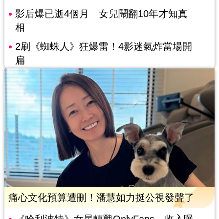
影后爆已逝4個月 女兒鬧翻10年才知真
相
2刷《蜘蛛人》狂爆雷！4影迷氣炸當場開
扁
痛心文化預算遭刪！潘慧如力挺公視發聲了