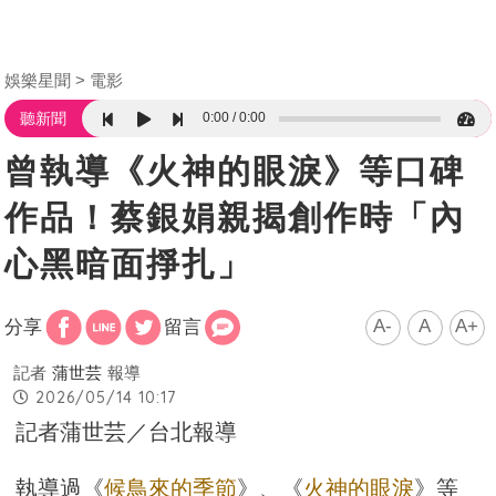
娛樂星聞
電影
0:00
0:00
聽新聞
曾執導《火神的眼淚》等口碑
作品！蔡銀娟親揭創作時「內
心黑暗面掙扎」
A-
A
A+
分享
留言
記者
蒲世芸
報導
2026/05/14 10:17
記者蒲世芸／台北報導
執導過《
候鳥來的季節
》、《
火神的眼淚
》等