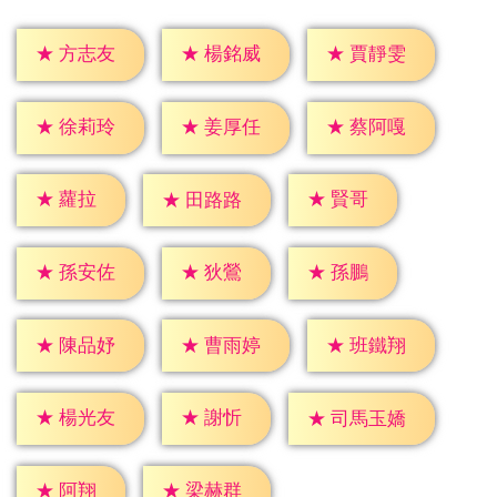
★
方志友
★
楊銘威
★
賈靜雯
★
徐莉玲
★
姜厚任
★
蔡阿嘎
★
蘿拉
★
賢哥
★
田路路
★
狄鶯
★
孫鵬
★
孫安佐
★
陳品妤
★
曹雨婷
★
班鐵翔
★
謝忻
★
楊光友
★
司馬玉嬌
★
阿翔
★
梁赫群