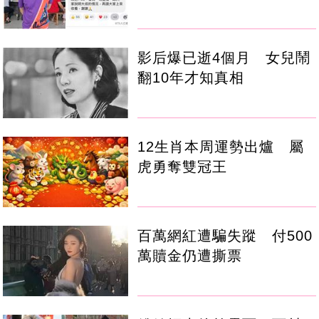
影后爆已逝4個月 女兒鬧
翻10年才知真相
12生肖本周運勢出爐 屬
虎勇奪雙冠王
百萬網紅遭騙失蹤 付500
萬贖金仍遭撕票