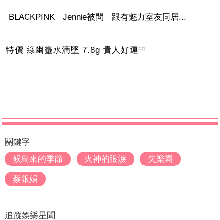
BLACKPINK Jennie被問「跟有魅力室友同居...
特價 綠幽靈水滴墜 7.8g 貴人好運
PR
關鍵字
候鳥來的季節
火神的眼淚
失樂園
蔡銀娟
追蹤娛樂星聞