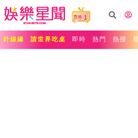
1
針線緣
請世界吃桌
即時
熱門
熱搜