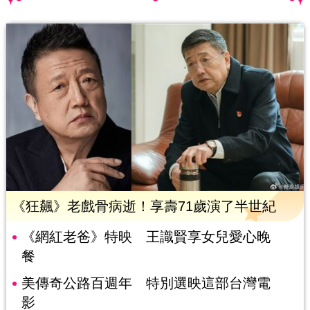
《狂飆》老戲骨病逝！享壽71歲演了半世紀
《網紅老爸》特映 王識賢享女兒愛心晚
餐
美傳奇公路百週年 特別選映這部台灣電
影