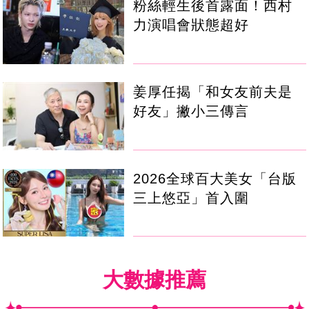
粉絲輕生後首露面！西村
力演唱會狀態超好
姜厚任揭「和女友前夫是
好友」撇小三傳言
2026全球百大美女「台版
三上悠亞」首入圍
大數據推薦