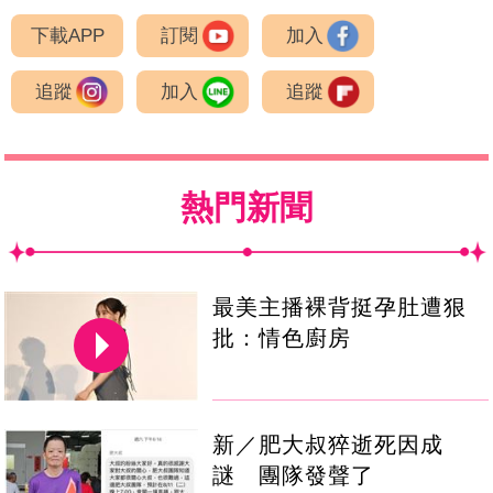
下載APP
訂閱
加入
追蹤
加入
追蹤
熱門新聞
最美主播裸背挺孕肚遭狠
批：情色廚房
新／肥大叔猝逝死因成
謎 團隊發聲了