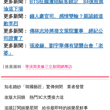
更多新聞：
BTS柾國遭陸駭客鎖定 84億股票
淪這下場
更多新聞：
錢人豪官司、感情雙輸？親認錯道
歉李烈
更多新聞：
傳林志玲將接文策院董事 經紀公
司證實了
更多新聞：
張凌赫、劉宇寧傳有望襲台會「老
婆」
推薦圖輯
導演周美豫三立新聞網專訪
知名婚紗「韓國藝匠」驚傳倒閉 業者發聲
改版大回饋 熱門3C大獎接力送
追蹤訂閱娛樂星聞 給你最即時的娛樂星鮮事