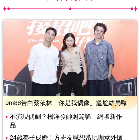
9m88告白蔡依林「你是我偶像」尷尬結局曝
不演現偶劇？楊洋發帥照闢謠 網曝新作
品
24歲奉子成婚！方志友喊想當玩咖意外懷