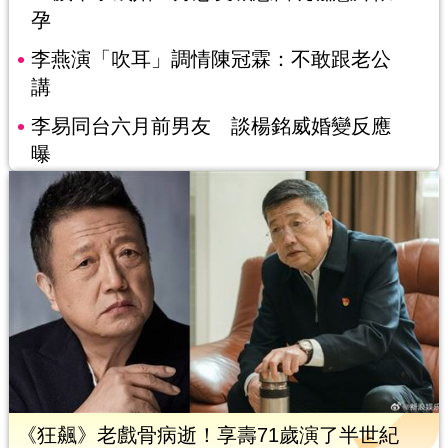
孕
李燕演「吹耳」調情陳冠霖：不敢跟老公
講
李易同台六月前男友 談楊銘威婚變反應
曝
《狂飆》老戲骨病逝！享壽71歲演了半世紀