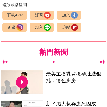
追蹤娛樂星聞
下載APP
訂閱
加入
追蹤
加入
追蹤
熱門新聞
最美主播裸背挺孕肚遭狠
批：情色廚房
新／肥大叔猝逝死因成