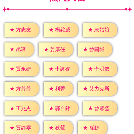
★
方志友
★
楊銘威
★
灰姑娘
★
昆凌
★
姜厚任
★
曾國城
★
賈永婕
★
李詠嫻
★
李明依
★
利菁
★
方芳芳
★
艾力克斯
★
王兆杰
★
郭台銘
★
曾馨瑩
★
狄鶯
★
孫鵬
★
賈靜雯