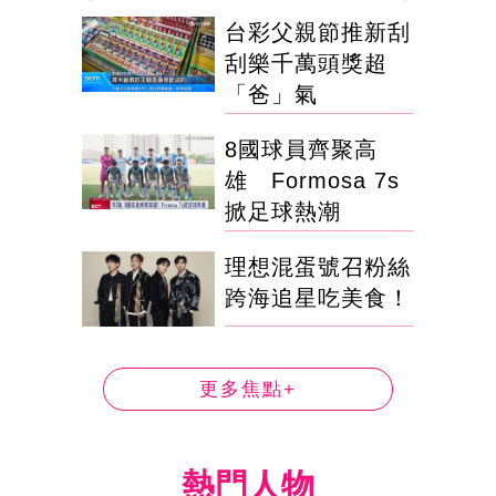
台彩父親節推新刮
刮樂千萬頭獎超
「爸」氣
8國球員齊聚高
雄 Formosa 7s
掀足球熱潮
理想混蛋號召粉絲
跨海追星吃美食！
更多焦點+
熱門人物