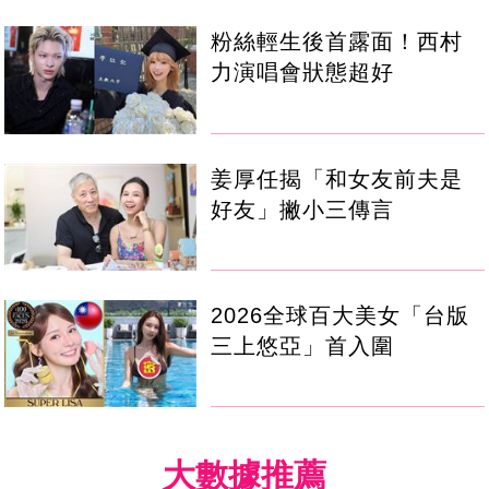
粉絲輕生後首露面！西村
力演唱會狀態超好
姜厚任揭「和女友前夫是
好友」撇小三傳言
2026全球百大美女「台版
三上悠亞」首入圍
大數據推薦