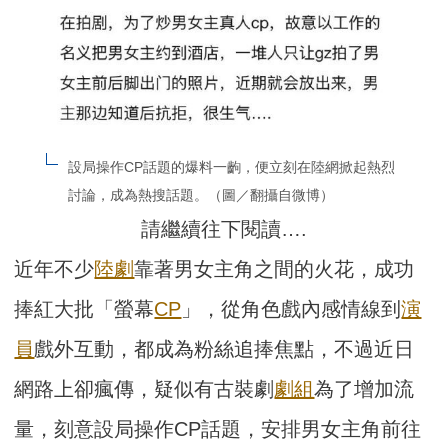
設局操作CP話題的爆料一齣，便立刻在陸網掀起熱烈
討論，成為熱搜話題。（圖／翻攝自微博）
請繼續往下閱讀….
近年不少
陸劇
靠著男女主角之間的火花，成功
捧紅大批「螢幕
CP
」，從角色戲內感情線到
演
員
戲外互動，都成為粉絲追捧焦點，不過近日
網路上卻瘋傳，疑似有古裝劇
劇組
為了增加流
量，刻意設局操作CP話題，安排男女主角前往