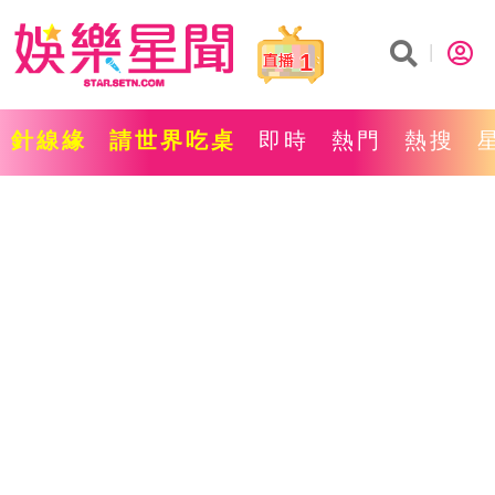
1
針線緣
請世界吃桌
即時
熱門
熱搜