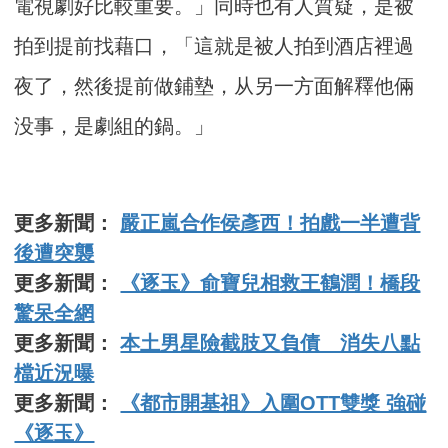
電視劇好比較重要。」同時也有人質疑，是被
拍到提前找藉口，「這就是被人拍到酒店裡過
夜了，然後提前做鋪墊，从另一方面解釋他倆
没事，是劇組的鍋。」
更多新聞：
嚴正嵐合作侯彥西！拍戲一半遭背
後遭突襲
更多新聞：
《逐玉》俞寶兒相救王鶴潤！橋段
驚呆全網
更多新聞：
本土男星險截肢又負債 消失八點
檔近況曝
更多新聞：
《都市開基祖》入圍OTT雙獎 強碰
《逐玉》