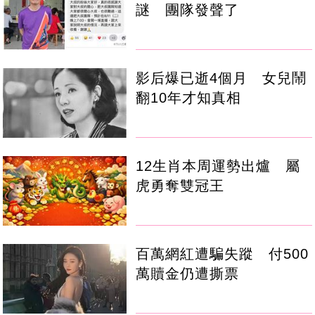
謎 團隊發聲了
影后爆已逝4個月 女兒鬧
翻10年才知真相
12生肖本周運勢出爐 屬
虎勇奪雙冠王
百萬網紅遭騙失蹤 付500
萬贖金仍遭撕票