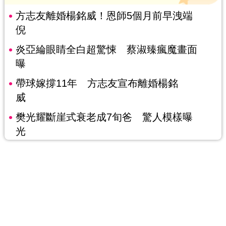
方志友離婚楊銘威！恩師5個月前早洩端
倪
炎亞綸眼睛全白超驚悚 蔡淑臻瘋魔畫面
曝
帶球嫁撐11年 方志友宣布離婚楊銘
威
樊光耀斷崖式衰老成7旬爸 驚人模樣曝
光