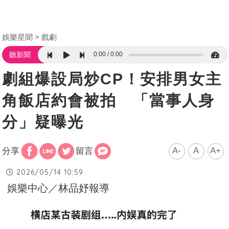
娛樂星聞
戲劇
0:00
0:00
聽新聞
劇組爆設局炒CP！安排男女主
角飯店約會被拍 「當事人身
分」疑曝光
A-
A
A+
分享
留言
2026/05/14 10:59
娛樂中心／林品妤報導