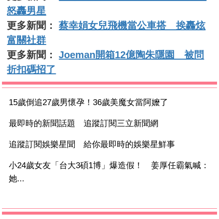
怒轟男星
更多新聞：
蔡幸娟女兒飛機當公車搭 挨轟炫
富關社群
更多新聞：
Joeman開箱12億陶朱隱園 被問
折扣碼招了
15歲倒追27歲男懷孕！36歲美魔女當阿嬤了
最即時的新聞話題 追蹤訂閱三立新聞網
追蹤訂閱娛樂星聞 給你最即時的娛樂星鮮事
小24歲女友「台大3碩1博」爆造假！ 姜厚任霸氣喊：
她...