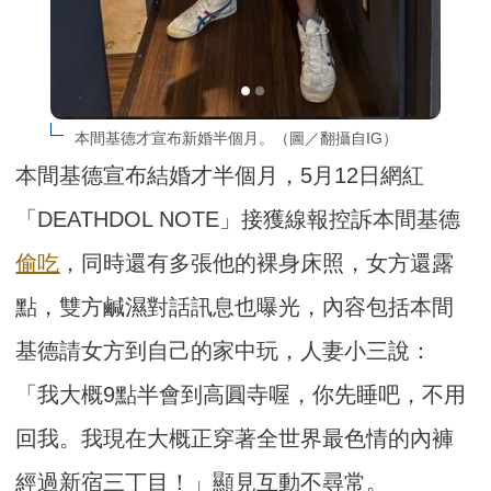
本間基德才宣布新婚半個月。（圖／翻攝自IG）
本間基德宣布結婚才半個月，5月12日網紅
「DEATHDOL NOTE」接獲線報控訴本間基德
偷吃
，同時還有多張他的裸身床照，女方還露
點，雙方鹹濕對話訊息也曝光，內容包括本間
基德請女方到自己的家中玩，人妻小三說：
「我大概9點半會到高圓寺喔，你先睡吧，不用
回我。我現在大概正穿著全世界最色情的內褲
經過新宿三丁目！」顯見互動不尋常。