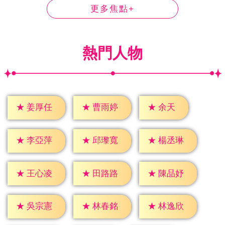
更多焦點+
熱門人物
★
余天
★
姜厚任
★
曹雨婷
★
李亞萍
★
邱瓈寬
★
楊丞琳
★
王心凌
★
田路路
★
陳品妤
★
吳宗憲
★
林春銘
★
林逸欣