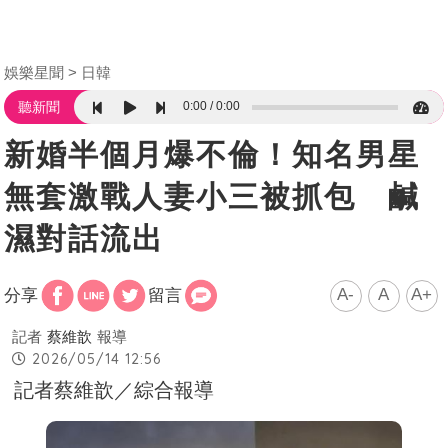
娛樂星聞
日韓
0:00
0:00
聽新聞
新婚半個月爆不倫！知名男星
無套激戰人妻小三被抓包 鹹
濕對話流出
A-
A
A+
分享
留言
記者
蔡維歆
報導
2026/05/14 12:56
記者蔡維歆／綜合報導