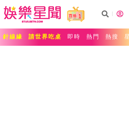
1
針線緣
請世界吃桌
即時
熱門
熱搜