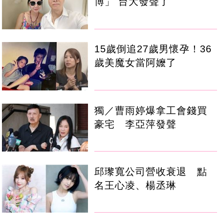
博」 台大發聲了
15歲倒追27歲男懷孕！36
歲美魔女當阿嬤了
獨／曹雨婷爆拿工會錢買
豪宅 李亞萍發聲
邱瓈寬公司營收衰退 點
名王心凌、楊丞琳