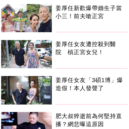
姜厚任新歡爆帶婚生子當
小三！前夫嗆正宮
姜厚任女友遭控殺到醫
院 槓正宮女兒！
姜厚任女友「3碩1博」爆
造假！本人發聲了
肥大叔猝逝前為何堅持直
播？網悲曝這原因