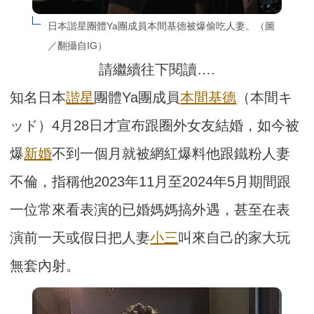
日本諧星團體Ya團成員本間基德被爆偷吃人妻。（圖
／翻攝自IG）
請繼續往下閱讀….
知名日本
諧星
團體Ya團成員
本間基德
（本間キ
ッド）4月28日才宣布跟圈外女友結婚，如今被
爆
新婚
不到一個月就被網紅爆料他跟鐵粉人妻
不倫，指稱他2023年11月至2024年5月期間跟
一位常來看表演的已婚媽媽搞外遇，甚至在表
演前一天或假日把人妻
小三
叫來自己的家大玩
無套內射。