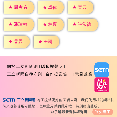
★
卓偉
★
宣云
★
周杰倫
★
林襄
★
潘瑋柏
★
許常德
★
霖霖
★
王凱
關於三立新聞網
隱私權聲明
三立新聞自律守則
合作提案窗口
意見反應
三立新聞網
為了提供更好的閱讀內容，我們使用相關網站技
Copyright ©2026 Sanlih E-Television All Rights
術來改善使用者體驗，也尊重用戶的隱私權，特別提出聲明。
Reserved 版權所有 盜用必究 台北市內湖區舊宗路一段159
了解最新隱私權聲明
知道了
號 02-8792-8888