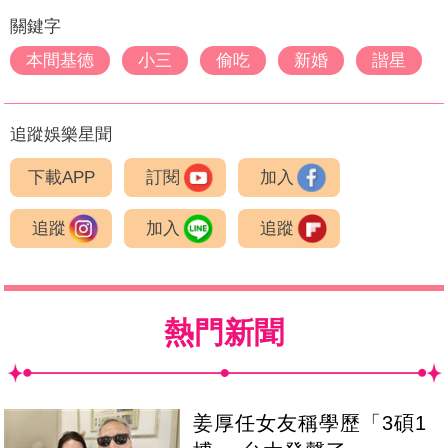
關鍵字
本間基德
小三
偷吃
新婚
諧星
追蹤娛樂星聞
下載APP
訂閱
加入
追蹤
加入
追蹤
熱門新聞
姜厚任女友稱學歷「3碩1