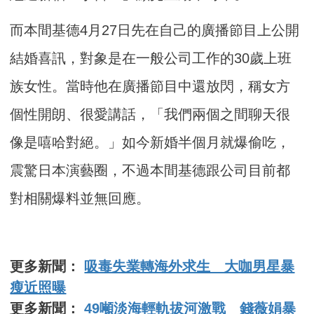
而本間基德4月27日先在自己的廣播節目上公開
結婚喜訊，對象是在一般公司工作的30歲上班
族女性。當時他在廣播節目中還放閃，稱女方
個性開朗、很愛講話，「我們兩個之間聊天很
像是嘻哈對絕。」如今新婚半個月就爆偷吃，
震驚日本演藝圈，不過本間基德跟公司目前都
對相關爆料並無回應。
更多新聞：
吸毒失業轉海外求生 大咖男星暴
瘦近照曝
更多新聞：
49噸淡海輕軌拔河激戰 錢薇娟暴