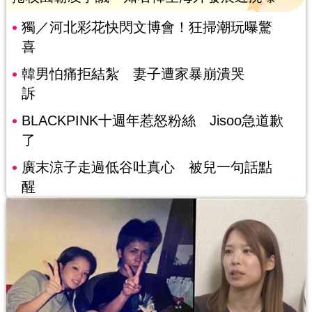
獨／河北彩花快閃文博會！狂掃潮玩曝驚
喜
韓男怕痛拒結紮 妻子遭家暴崩潰哭
訴
BLACKPINK十週年惹怒粉絲 Jisoo急道歉
了
廣末涼子走過低谷吐真心 被兒一句話點
醒