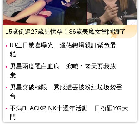
15歲倒追27歲男懷孕！36歲美魔女當阿嬤了
IU生日驚喜曝光 邊佑錫爆親訂紫色蛋
糕
男星兩度罹白血病 淚喊：老天要我放
棄
男星突破極限 秀服遭丟披粉紅垃圾袋登
台
不滿BLACKPINK十週年活動 日粉砸YG大
門