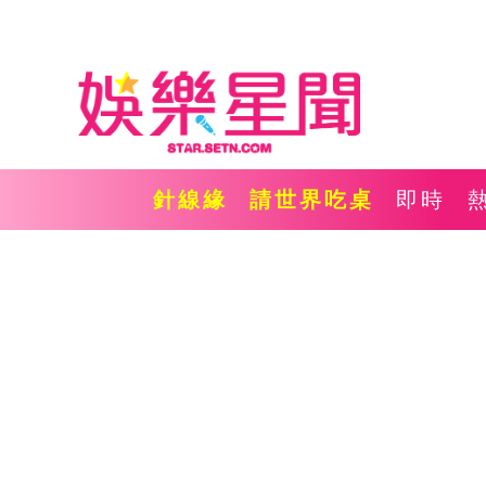
針線緣
請世界吃桌
即時