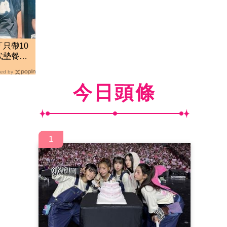
只帶10
代墊餐費
ed by
今日頭條
1