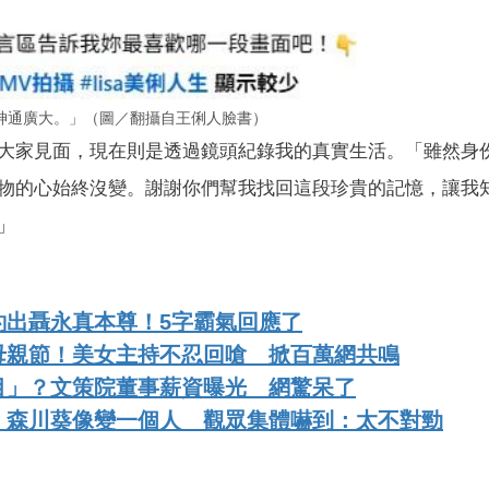
神通廣大。」（圖／翻攝自王俐人臉書）
大家見面，現在則是透過鏡頭紀錄我的真實生活。「雖然身
物的心始終沒變。謝謝你們幫我找回這段珍貴的記憶，讓我
」
釣出聶永真本尊！5字霸氣回應了
母親節！美女主持不忍回嗆 掀百萬網共鳴
目」？文策院董事薪資曝光 網驚呆了
」森川葵像變一個人 觀眾集體嚇到：太不對勁