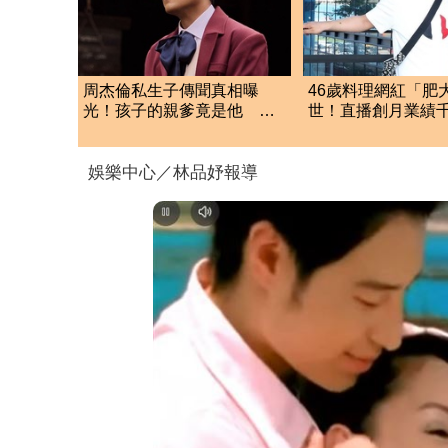
周杰倫私生子傳聞真相曝
46歲料理網紅「肥
光！孩子的親爹竟是他 劉
世！直播創月業績
若雪閨密出面全說了
前揭3大成功心法
娛樂中心／林品妤報導