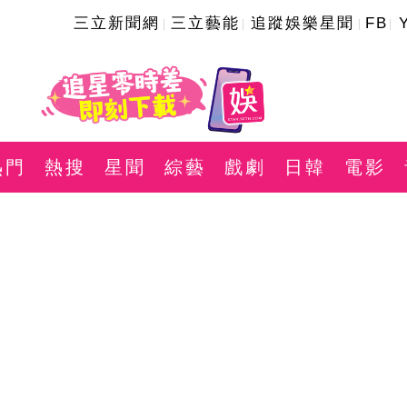
三立新聞網
三立藝能
追蹤娛樂星聞
FB
熱門
熱搜
星聞
綜藝
戲劇
日韓
電影