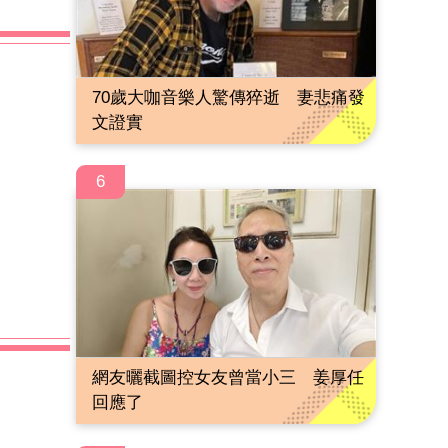
70歲大咖音樂人驚傳猝逝 妻悲痛發
文證實
6
網友曬截圖控女友曾當小三 姜厚任
回應了