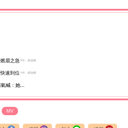
決燃眉之急
PR・易借網
金快速到位
PR・易借網
喊：她...
MV