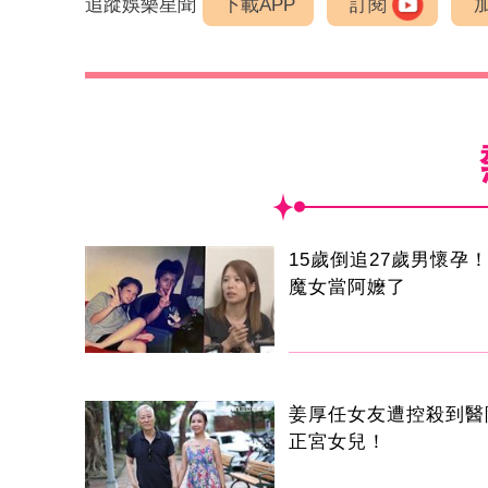
追蹤娛樂星聞
下載APP
訂閱
15歲倒追27歲男懷孕！
魔女當阿嬤了
姜厚任女友遭控殺到醫
正宮女兒！