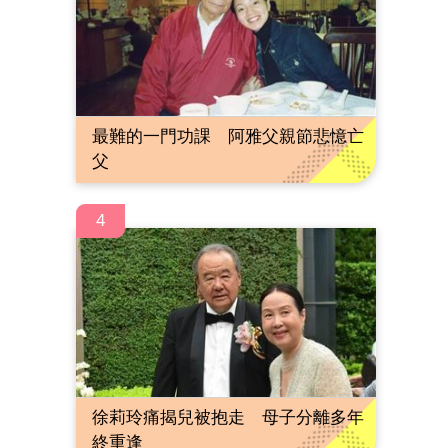
最難的一門功課 阿雅父親節悲憶亡
父
4
徐莉玲痛揭兒被抱走 母子分離多年
終重逢