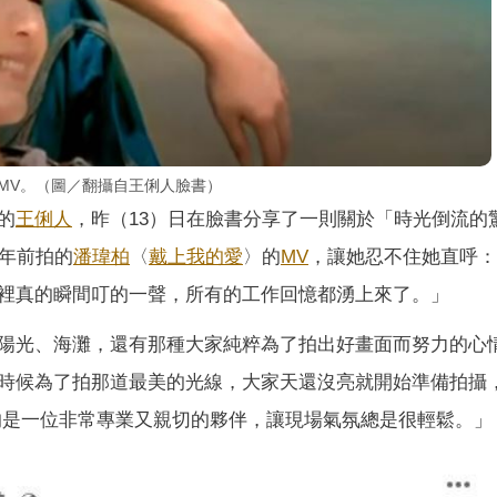
〉MV。（圖／翻攝自王俐人臉書）
的
王俐人
，昨（13）日在臉書分享了一則關於「時光倒流的
0年前拍的
潘瑋柏
〈
戴上我的愛
〉的
MV
，讓她忍不住她直呼：
裡真的瞬間叮的一聲，所有的工作回憶都湧上來了。」
陽光、海灘，還有那種大家純粹為了拍出好畫面而努力的心
時候為了拍那道最美的光線，大家天還沒亮就開始準備拍攝
的是一位非常專業又親切的夥伴，讓現場氣氛總是很輕鬆。」