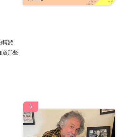
份轉變
知道那些
5