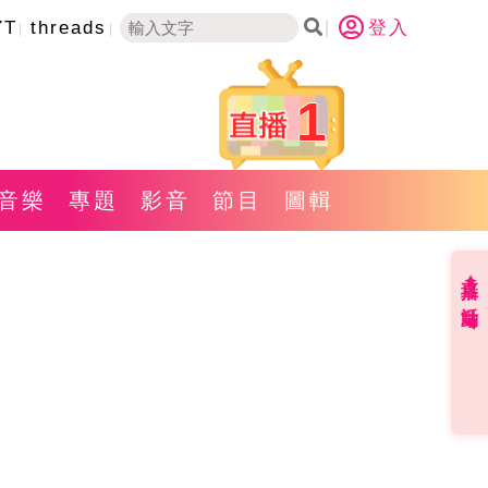
YT
threads
登入
1
音樂
專題
影音
節目
圖輯
直播✦活動