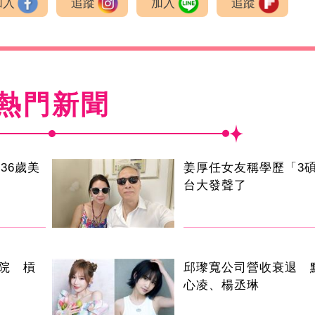
加入
追蹤
加入
追蹤
熱門新聞
36歲美
姜厚任女友稱學歷「3碩
台大發聲了
院 槓
邱瓈寬公司營收衰退 
心凌、楊丞琳