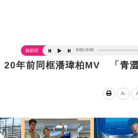
0:00
0:00
聽新聞
20年前同框潘瑋柏MV 「青
A-