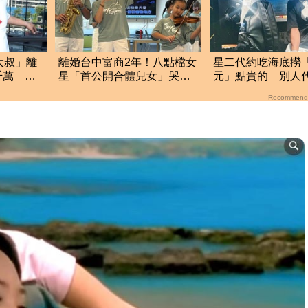
大叔」離
離婚台中富商2年！八點檔女
星二代約吃海底撈「
千萬 生
星「首公開合體兒女」哭
元」點貴的 別人
了 驚人近況曝光
他從不還
Recommend