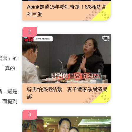
Apink走過15年粉紅奇蹟！8/8相約高
雄巨蛋
2
驚喜」的
「真的
韓男怕痛拒結紮 妻子遭家暴崩潰哭
情，還是
訴
，而提到
3