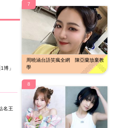
7
周曉涵台語笑瘋全網 陳亞蘭放棄教
學
1博」
8
點名王