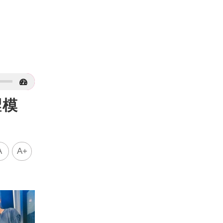
澀模
A
A+