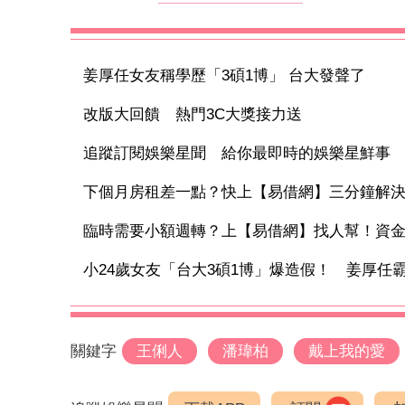
姜厚任女友稱學歷「3碩1博」 台大發聲了
改版大回饋 熱門3C大獎接力送
追蹤訂閱娛樂星聞 給你最即時的娛樂星鮮事
下個月房租差一點？快上【易借網】三分鐘解
臨時需要小額週轉？上【易借網】找人幫！資
小24歲女友「台大3碩1博」爆造假！ 姜厚任霸氣
關鍵字
王俐人
潘瑋柏
戴上我的愛