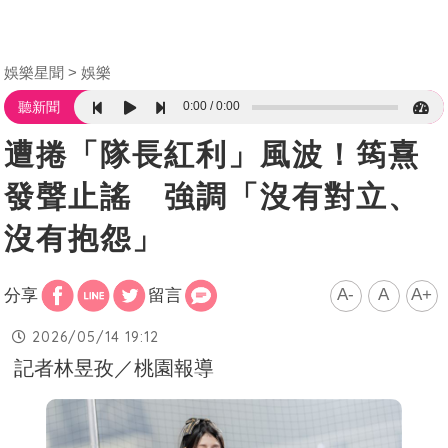
娛樂星聞
娛樂
0:00
0:00
聽新聞
遭捲「隊長紅利」風波！筠熹
發聲止謠 強調「沒有對立、
沒有抱怨」
A-
A
A+
分享
留言
2026/05/14 19:12
記者林昱孜／桃園報導