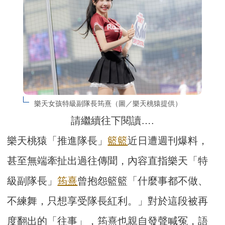
樂天女孩特級副隊長筠熹（圖／樂天桃猿提供）
請繼續往下閱讀….
樂天桃猿「推進隊長」
籃籃
近日遭週刊爆料，
甚至無端牽扯出過往傳聞，內容直指樂天「特
級副隊長」
筠熹
曾抱怨籃籃「什麼事都不做、
不練舞，只想享受隊長紅利。」對於這段被再
度翻出的「往事」，筠熹也親自發聲喊冤，語