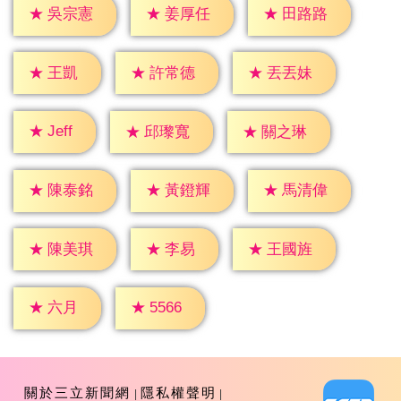
★
吳宗憲
★
姜厚任
★
田路路
★
王凱
★
許常德
★
丟丟妹
★
Jeff
★
邱瓈寬
★
關之琳
★
陳泰銘
★
黃鐙輝
★
馬清偉
★
李易
★
陳美琪
★
王國旌
★
六月
★
5566
關於三立新聞網
隱私權聲明