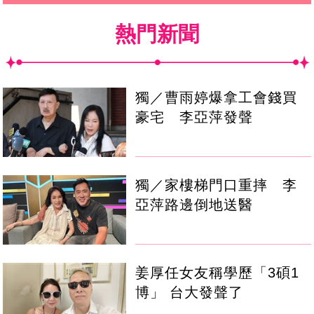
熱門新聞
獨／曹雨婷爆拿工會錢買
豪宅 李亞萍發聲
獨／家樓梯門口重摔 李
亞萍路邊倒地送醫
姜厚任女友稱學歷「3碩1
博」 台大發聲了