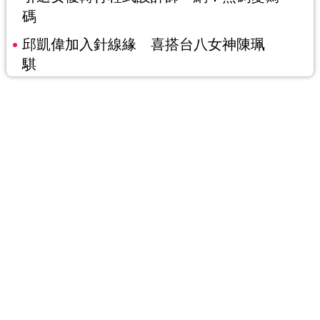
碼
邱凱偉加入針線緣 喜搭台八女神陳珮
騏