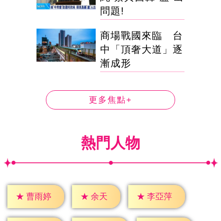
問題!
商場戰國來臨 台
中「頂奢大道」逐
漸成形
更多焦點+
熱門人物
★
余天
★
曹雨婷
★
李亞萍