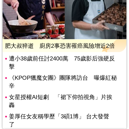
肥大叔猝逝 廚房2事恐害罹癌風險增近2倍
遭小38歲前任討2400萬 75歲影后強硬反
擊
《KPOP獵魔女團》團隊將訪台 曝爆紅秘
辛
女星授權AI短劇 「裙下仰拍視角」片挨
轟
姜厚任女友稱學歷「3碩1博」 台大發聲
了