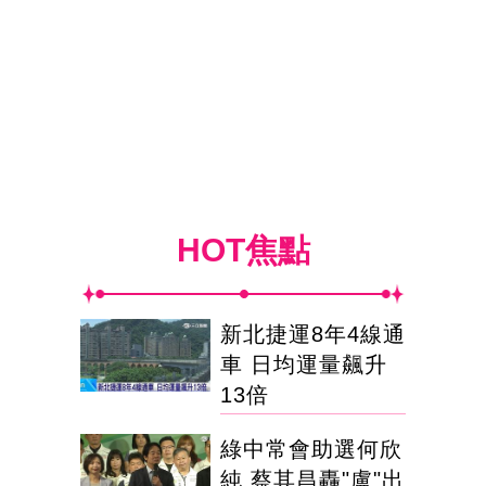
HOT焦點
新北捷運8年4線通
車 日均運量飆升
13倍
綠中常會助選何欣
純 蔡其昌轟"盧"出