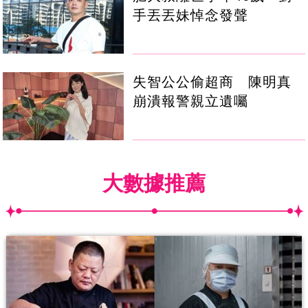
手丟丟妹悼念發聲
失智公公偷超商 陳明真
崩潰報警親立遺囑
大數據推薦