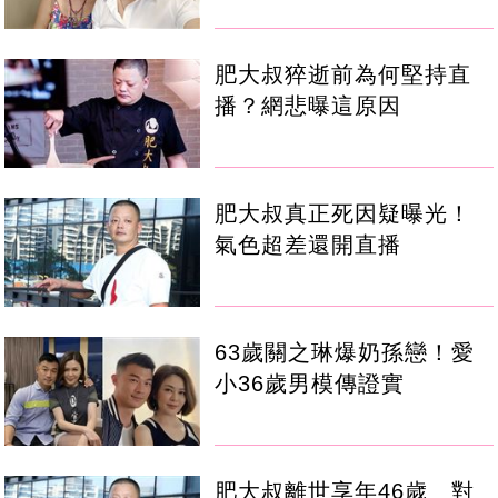
肥大叔猝逝前為何堅持直
播？網悲曝這原因
肥大叔真正死因疑曝光！
氣色超差還開直播
63歲關之琳爆奶孫戀！愛
小36歲男模傳證實
肥大叔離世享年46歲 對