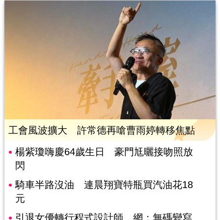
工會風波擴大 許常德再嗆曹雨婷轉移焦點
楊紫瓊嗨慶64歲生日 豪門尪曬接吻照放
閃
騎車半路沒油 連晨翔寶特瓶買汽油花18
元
引退女優轉行程式設計師 網：無碼變寫