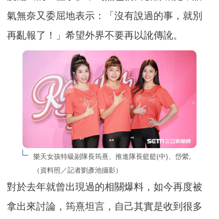
氣無奈又委屈地表示：「沒有說過的事，就別
再亂報了！」希望外界不要再以訛傳訛。
樂天女孩特級副隊長筠熹、推進隊長籃籃(中)、岱縈。
（資料照／記者劉彥池攝影）
對於去年就曾出現過的相關爆料，如今再度被
拿出來討論，筠熹坦言，自己其實是收到很多