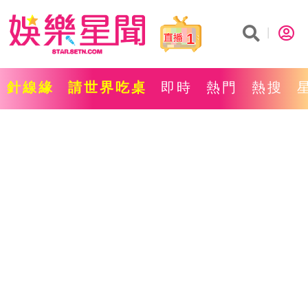
1
針線緣
請世界吃桌
即時
熱門
熱搜