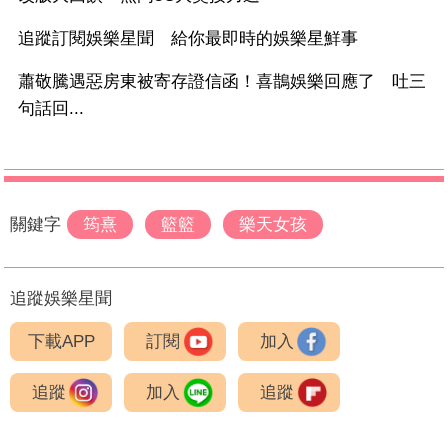
追蹤訂閱娛樂星聞 給你最即時的娛樂星鮮事
蕭敬騰遇惡房東被寄存證信函！喜鵲娛樂回應了 吐三
句話回...
關鍵字
筠熹
籃籃
樂天女孩
追蹤娛樂星聞
下載APP
訂閱
加入
追蹤
加入
追蹤