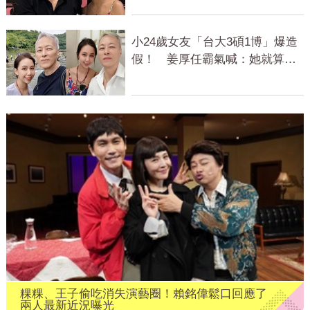
小24歲女友「台大3碩1博」爆造
假！ 姜厚任霸氣喊：她就算文
盲我也愛
粿粿、王子偷吃消失演藝圈！賴銘偉鬆口回應了
兩人最新近況曝光