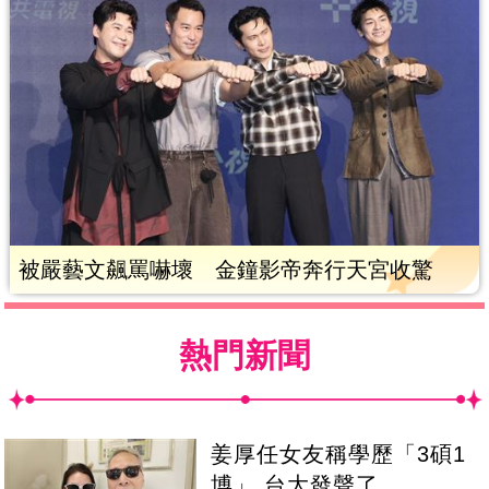
被嚴藝文飆罵嚇壞 金鐘影帝奔行天宮收驚
熱門新聞
姜厚任女友稱學歷「3碩1
博」 台大發聲了