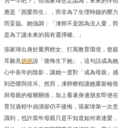
另一半吧？」但張家瑋堅定認為，未來的伴侶
應是「因愛而生」，而非為了生理時鐘的壓力
而妥協。她強調：「凍卵不是因為沒人愛，而
是為了讓未來的我有選擇權。」
張家瑋出身於重男輕女、打罵教育環境，曾親
耳聽見
媽媽
說「後悔生下她」，這句話成為她
心中長年的陰影，讓她一度對「成為母親」感
到恐懼與排斥。然而，凍卵療程讓她重新檢視
與母親的複雜關係，加上看著身邊朋友即便在
育兒過程中崩潰卻仍不後悔，張家瑋第一次意
識到，也許當年母親只是不知道如何表達愛，