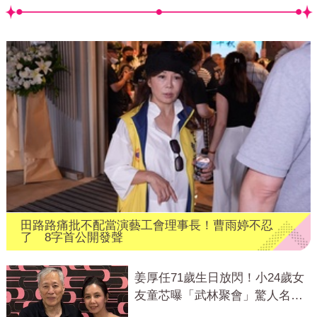
田路路痛批不配當演藝工會理事長！曹雨婷不忍
了 8字首公開發聲
姜厚任71歲生日放閃！小24歲女
友童芯曝「武林聚會」驚人名單
笑翻全網