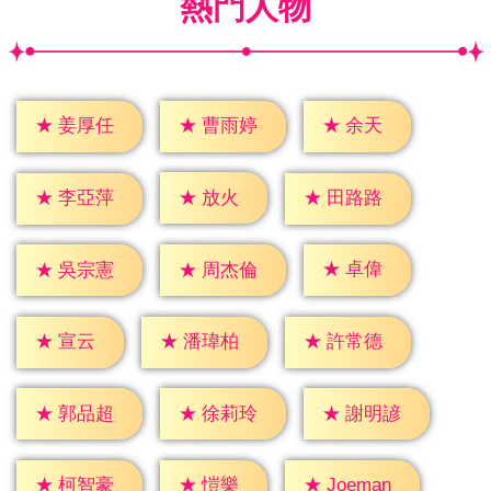
熱門人物
★
余天
★
姜厚任
★
曹雨婷
★
放火
★
李亞萍
★
田路路
★
卓偉
★
吳宗憲
★
周杰倫
★
宣云
★
潘瑋柏
★
許常德
★
郭品超
★
徐莉玲
★
謝明諺
★
愷樂
★
柯智豪
★
Joeman