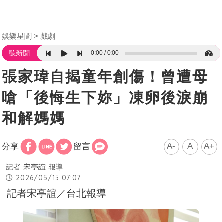
娛樂星聞
戲劇
0:00
0:00
聽新聞
張家瑋自揭童年創傷！曾遭母
嗆「後悔生下妳」凍卵後淚崩
和解媽媽
A-
A
A+
分享
留言
記者
宋亭誼
報導
2026/05/15 07:07
記者宋亭誼／台北報導