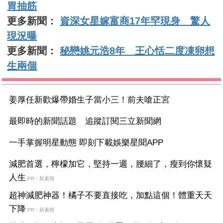
胃抽筋
更多新聞：
資深女星嫁富商17年罕現身 驚人
現況曝
更多新聞：
秘戀姚元浩8年 王心恬二度凍卵想
生兩個
姜厚任新歡爆帶婚生子當小三！前夫嗆正宮
最即時的新聞話題 追蹤訂閱三立新聞網
一手掌握明星動態 即刻下載娛樂星聞APP
減肥首選，檸檬加它，堅持一週，腰細了，瘦到你懷疑
人生
PR・新素簡
超神減肥神器！橘子不要直接吃，加點這個！體重天天
下降
PR・新素簡