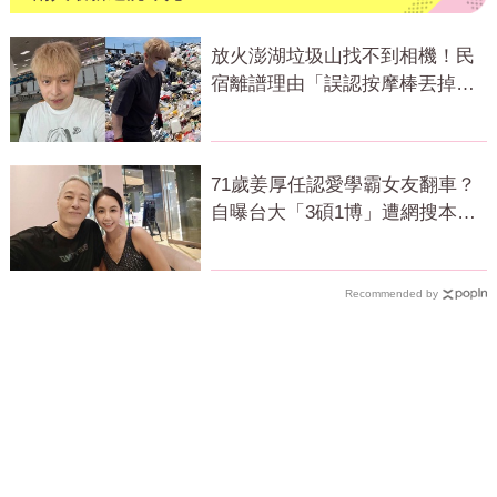
放火澎湖垃圾山找不到相機！民
宿離譜理由「誤認按摩棒丟掉」
網怒質疑
71歲姜厚任認愛學霸女友翻車？
自曝台大「3碩1博」遭網搜本
名：查無此人
Recommended by