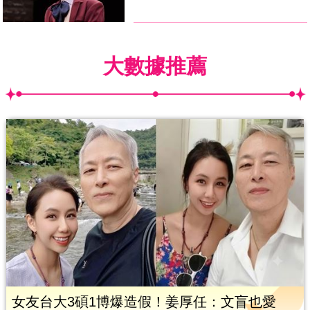
大數據推薦
女友台大3碩1博爆造假！姜厚任：文盲也愛