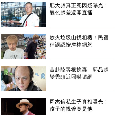
肥大叔真正死因疑曝光！
氣色超差還開直播
放火垃圾山找相機！民宿
稱誤認按摩棒網怒
昔赴陸尋根挨轟 郭品超
變禿頭近照嚇壞網
周杰倫私生子真相曝光！
孩子的親爹竟是他