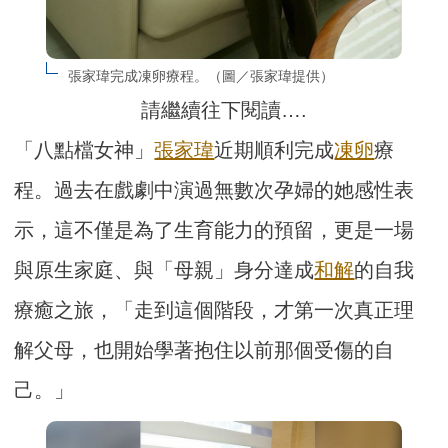
張家瑋完成凍卵療程。（圖／張家瑋提供）
請繼續往下閱讀….
「八點檔女神」
張家瑋
近期順利完成
凍卵
療
程。過去在戲劇中演過無數次孕婦的她感性表
示，這不僅是為了生育能力的預留，更是一場
與原生家庭、與「母親」身分達成
和解
的自我
療癒之旅，「走到這個階段，才第一次真正理
解父母，也開始學著抱住以前那個受傷的自
己。」