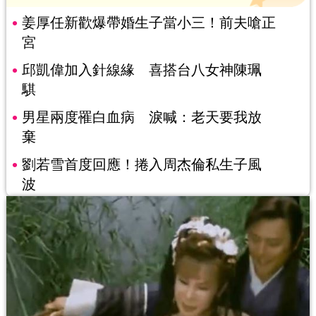
姜厚任新歡爆帶婚生子當小三！前夫嗆正
宮
邱凱偉加入針線緣 喜搭台八女神陳珮
騏
男星兩度罹白血病 淚喊：老天要我放
棄
劉若雪首度回應！捲入周杰倫私生子風
波