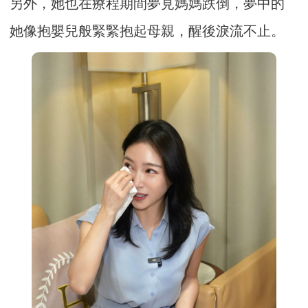
另外，她也在療程期間夢見媽媽跌倒，夢中的
她像抱嬰兒般緊緊抱起母親，醒後淚流不止。