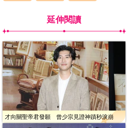
延伸閱讀
才向關聖帝君發願 曾少宗見證神蹟秒淚崩