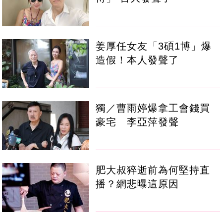
姜厚任女友「3碩1博」爆
造假！本人發聲了
獨／曹雨婷爆拿工會錢買
豪宅 李亞萍發聲
肥大叔猝逝前為何堅持直
播？網悲曝這原因