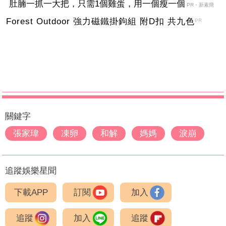
肚腩一抓一大把，只需1個雞蛋，用一個瘦一個
PR・新素簡
Forest Outdoor 強力磁鐵掛鉤組 附D扣 共九色
PR
關鍵字
張家瑋
凍卵
和解
媽媽
淚崩
追蹤娛樂星聞
下載APP
訂閱
加入
追蹤
加入
追蹤