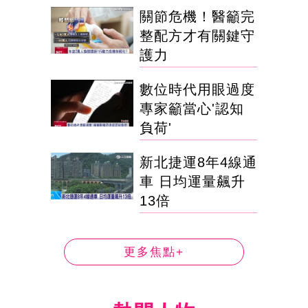
關節危機！醫籲完
整配方才有關鍵守
護力
數位時代用眼過度
專家籲當心'認知
負荷'
新北捷運8年4線通
車 日均運量飆升
13倍
更多焦點+