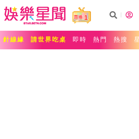
1
針線緣
請世界吃桌
即時
熱門
熱搜