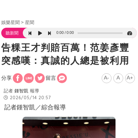
娛樂星聞
星聞
0:00
0:00
聽新聞
告粿王才判賠百萬！范姜彥豐
突感嘆：真誠的人總是被利用
A-
A
A+
分享
留言
記者
鍾智凱
報導
2026/05/14 20:57
記者鍾智凱／綜合報導