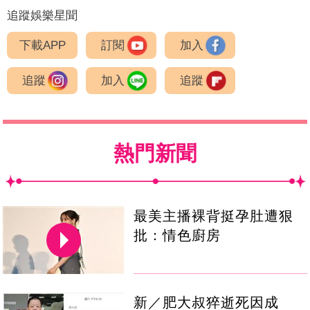
追蹤娛樂星聞
下載APP
訂閱
加入
追蹤
加入
追蹤
熱門新聞
最美主播裸背挺孕肚遭狠
批：情色廚房
新／肥大叔猝逝死因成