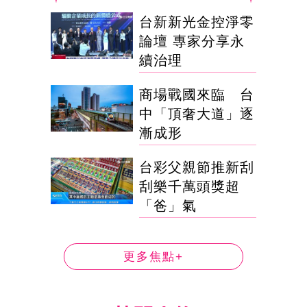
台新新光金控淨零
論壇 專家分享永
續治理
商場戰國來臨 台
中「頂奢大道」逐
漸成形
台彩父親節推新刮
刮樂千萬頭獎超
「爸」氣
更多焦點+