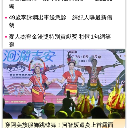
曝
49歲李詠嫻出事送急診 經紀人曝最新傷
勢
麥人杰奪金漫獎特別貢獻獎 秒問1句網笑
歪
穿阿美族服飾跳韓舞！河智媛遭炎上首露面