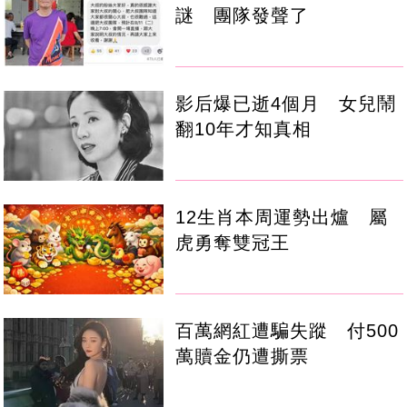
謎 團隊發聲了
影后爆已逝4個月 女兒鬧
翻10年才知真相
12生肖本周運勢出爐 屬
虎勇奪雙冠王
百萬網紅遭騙失蹤 付500
萬贖金仍遭撕票