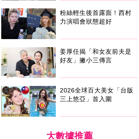
粉絲輕生後首露面！西村
力演唱會狀態超好
姜厚任揭「和女友前夫是
好友」撇小三傳言
2026全球百大美女「台版
三上悠亞」首入圍
大數據推薦