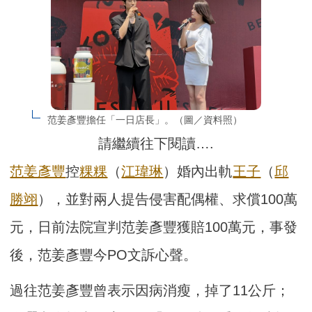
范姜彥豐擔任「一日店長」。（圖／資料照）
請繼續往下閱讀….
范姜彥豐
控
粿粿
（
江瑋琳
）婚內出軌
王子
（
邱
勝翊
），並對兩人提告侵害配偶權、求償100萬
元，日前法院宣判范姜彥豐獲賠100萬元，事發
後，范姜彥豐今PO文訴心聲。
過往范姜彥豐曾表示因病消瘦，掉了11公斤；