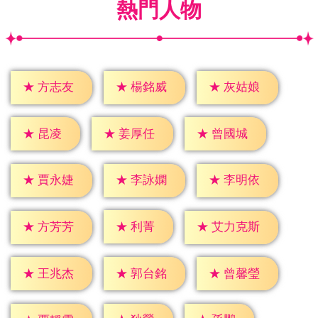
熱門人物
★
方志友
★
楊銘威
★
灰姑娘
★
昆凌
★
姜厚任
★
曾國城
★
賈永婕
★
李詠嫻
★
李明依
★
利菁
★
方芳芳
★
艾力克斯
★
王兆杰
★
郭台銘
★
曾馨瑩