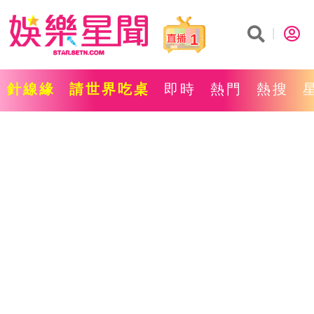
1
針線緣
請世界吃桌
即時
熱門
熱搜