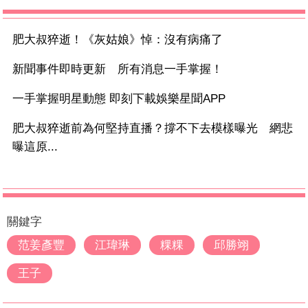
肥大叔猝逝！《灰姑娘》悼：沒有病痛了
新聞事件即時更新 所有消息一手掌握！
一手掌握明星動態 即刻下載娛樂星聞APP
肥大叔猝逝前為何堅持直播？撐不下去模樣曝光 網悲
曝這原...
關鍵字
范姜彥豐
江瑋琳
粿粿
邱勝翊
王子