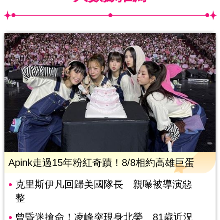
Apink走過15年粉紅奇蹟！8/8相約高雄巨蛋
克里斯伊凡回歸美國隊長 親曝被導演惡
整
曾昏迷搶命！凌峰突現身北榮 81歲近況