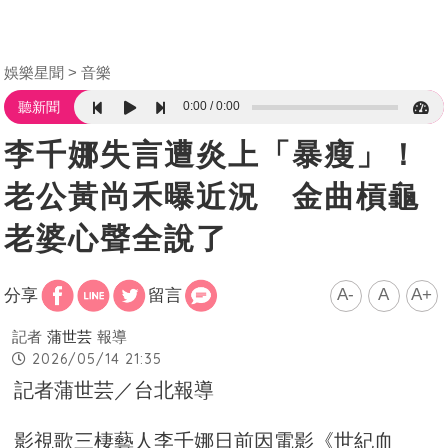
娛樂星聞
音樂
0:00
0:00
聽新聞
李千娜失言遭炎上「暴瘦」！
老公黃尚禾曝近況 金曲槓龜
老婆心聲全說了
A-
A
A+
分享
留言
記者
蒲世芸
報導
2026/05/14 21:35
記者蒲世芸／台北報導
影視歌三棲藝人李千娜日前因電影《世紀血