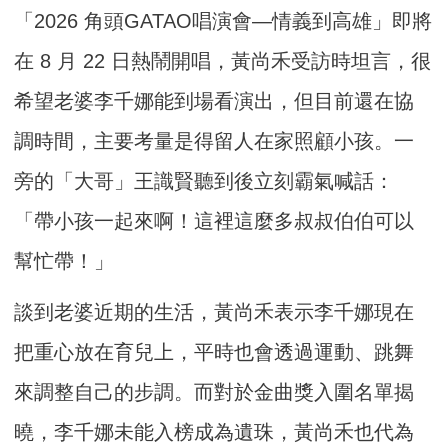
「2026 角頭GATAO唱演會—情義到高雄」即將
在 8 月 22 日熱鬧開唱，黃尚禾受訪時坦言，很
希望老婆李千娜能到場看演出，但目前還在協
調時間，主要考量是得留人在家照顧小孩。一
旁的「大哥」王識賢聽到後立刻霸氣喊話：
「帶小孩一起來啊！這裡這麼多叔叔伯伯可以
幫忙帶！」
談到老婆近期的生活，黃尚禾表示李千娜現在
把重心放在育兒上，平時也會透過運動、跳舞
來調整自己的步調。而對於金曲獎入圍名單揭
曉，李千娜未能入榜成為遺珠，黃尚禾也代為