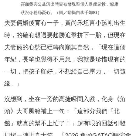
露面參與公益演出時更被發現整個人暴瘦見骨，健康
狀況令粉絲憂心。（圖／翻攝自李千娜IG）
夫妻倆婚後育有一子，黃尚禾坦言小孩剛出生
時，的確有想過要趁勝追擊拼下一胎，但現在
夫妻倆的心態已經轉向順其自然，「現在這個
年紀，長輩也覺得不用急，我就是珍惜現有的
一切，把孩子顧好，不想給自己壓力，一切隨
緣。」
沒想到，坐在一旁的高捷瞬間入戲，化身《角
頭》大哥風範補上一句：「這部分我們『北
館』就真的幫不上忙了！」超有哏的回話引發
現場一陣哄堂大笑。「2026 角頭GATAO唱演會