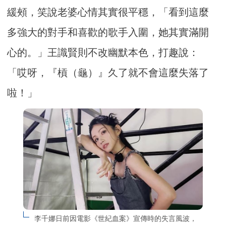
緩頰，笑說老婆心情其實很平穩，「看到這麼
多強大的對手和喜歡的歌手入圍，她其實滿開
心的。」王識賢則不改幽默本色，打趣說：
「哎呀，『槓（龜）』久了就不會這麼失落了
啦！」
李千娜日前因電影《世紀血案》宣傳時的失言風波，