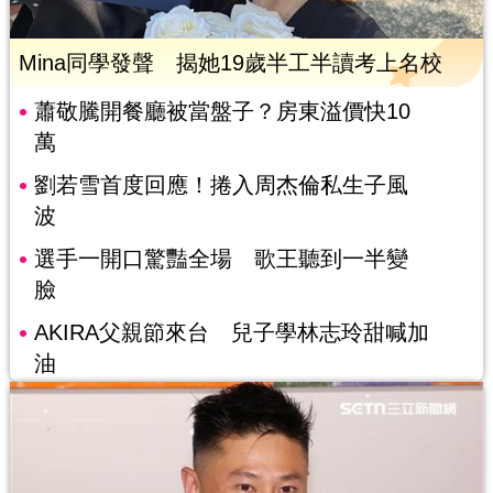
Mina同學發聲 揭她19歲半工半讀考上名校
蕭敬騰開餐廳被當盤子？房東溢價快10
萬
劉若雪首度回應！捲入周杰倫私生子風
波
選手一開口驚豔全場 歌王聽到一半變
臉
AKIRA父親節來台 兒子學林志玲甜喊加
油