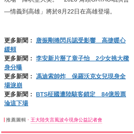
—情義到高雄」將於8月22日在高雄登場。
更多新聞：
唐振剛捲閃兵認受影響 高捷暖心
緩頰
更多新聞：
李安新片掰了章子怡 2少女挑大樑
身分曝
更多新聞：
馮迪索帥炸 保羅沃克女兒現身全
場淚崩
更多新聞：
BTS柾國遭陸駭客鎖定 84億股票
淪這下場
推薦圖輯
王大陸失言風波今現身公益記者會