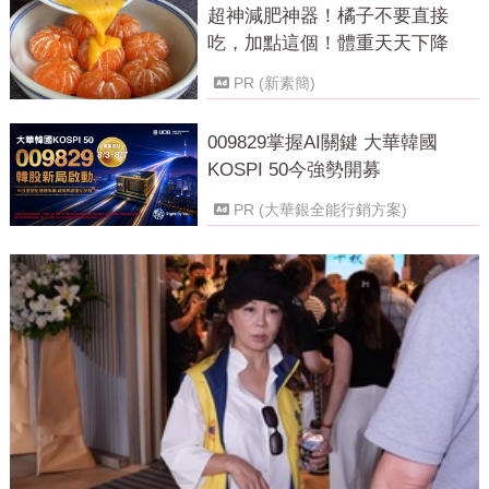
超神減肥神器！橘子不要直接
吃，加點這個！體重天天下降
PR (新素簡)
009829掌握AI關鍵 大華韓國
KOSPI 50今強勢開募
PR (大華銀全能行銷方案)