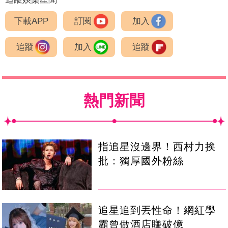
下載APP
訂閱
加入
追蹤
加入
追蹤
熱門新聞
指追星沒邊界！西村力挨
批：獨厚國外粉絲
追星追到丟性命！網紅學
霸曾做酒店賺破億