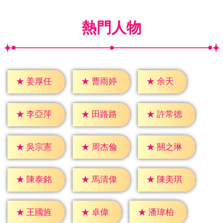
熱門人物
★
余天
★
姜厚任
★
曹雨婷
★
李亞萍
★
田路路
★
許常德
★
吳宗憲
★
周杰倫
★
關之琳
★
陳泰銘
★
馬清偉
★
陳美琪
★
卓偉
★
王國旌
★
潘瑋柏