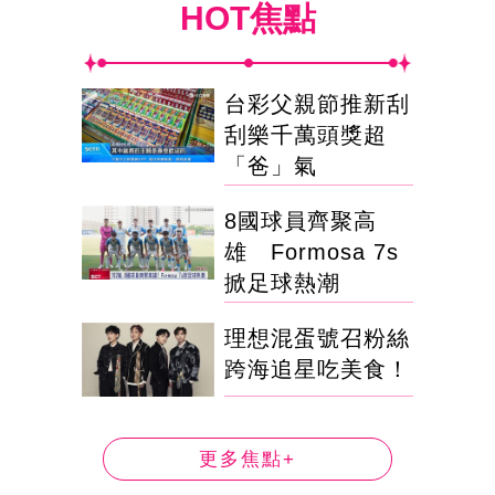
HOT焦點
台彩父親節推新刮
刮樂千萬頭獎超
「爸」氣
8國球員齊聚高
雄 Formosa 7s
掀足球熱潮
理想混蛋號召粉絲
跨海追星吃美食！
更多焦點+