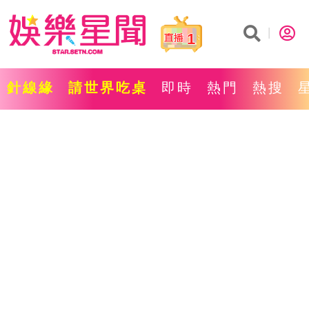
1
針線緣
請世界吃桌
即時
熱門
熱搜