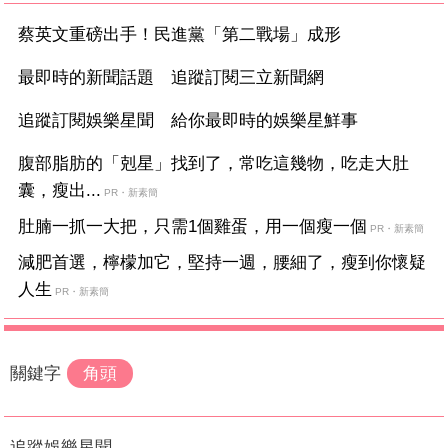
蔡英文重磅出手！民進黨「第二戰場」成形
最即時的新聞話題 追蹤訂閱三立新聞網
追蹤訂閱娛樂星聞 給你最即時的娛樂星鮮事
腹部脂肪的「剋星」找到了，常吃這幾物，吃走大肚
囊，瘦出...
PR・新素簡
肚腩一抓一大把，只需1個雞蛋，用一個瘦一個
PR・新素簡
減肥首選，檸檬加它，堅持一週，腰細了，瘦到你懷疑
人生
PR・新素簡
關鍵字
角頭
追蹤娛樂星聞