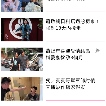
蕭敬騰日料店遇惡房東！
強制18天內搬走
蕭煌奇喜迎愛情結晶 新
婚愛妻懷孕3個月
獨／賓賓哥幫軍師討債
直播炒作店家報案