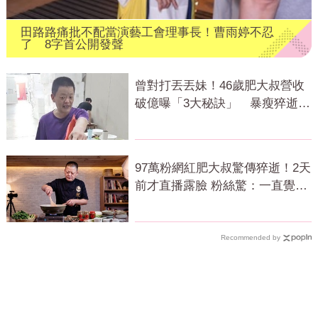
田路路痛批不配當演藝工會理事長！曹雨婷不忍
了 8字首公開發聲
曾對打丟丟妹！46歲肥大叔營收
破億曝「3大秘訣」 暴瘦猝逝震
撼全網
97萬粉網紅肥大叔驚傳猝逝！2天
前才直播露臉 粉絲驚：一直覺得
怪
Recommended by