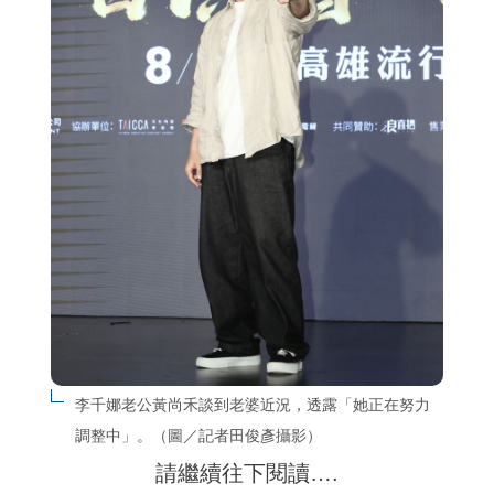
李千娜老公黃尚禾談到老婆近況，透露「她正在努力
調整中」。（圖／記者田俊彥攝影）
請繼續往下閱讀….