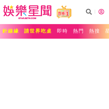
1
針線緣
請世界吃桌
即時
熱門
熱搜