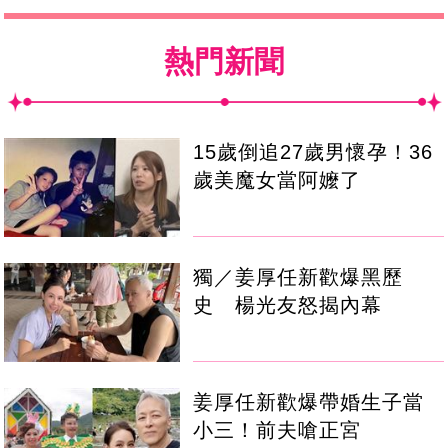
熱門新聞
15歲倒追27歲男懷孕！36
歲美魔女當阿嬤了
獨／姜厚任新歡爆黑歷
史 楊光友怒揭內幕
姜厚任新歡爆帶婚生子當
小三！前夫嗆正宮