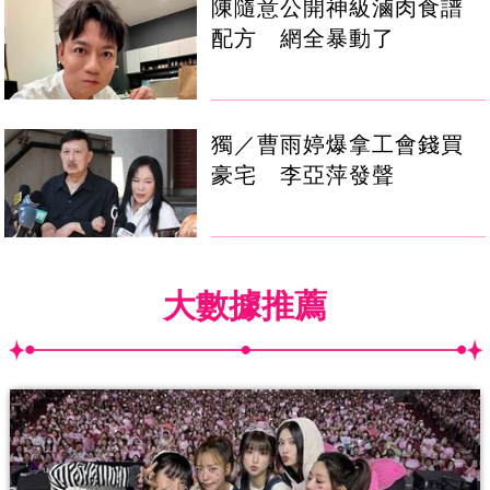
陳隨意公開神級滷肉食譜
配方 網全暴動了
獨／曹雨婷爆拿工會錢買
豪宅 李亞萍發聲
大數據推薦