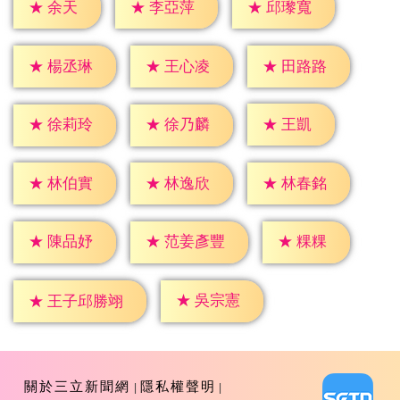
★
余天
★
李亞萍
★
邱瓈寬
★
楊丞琳
★
王心凌
★
田路路
★
王凱
★
徐莉玲
★
徐乃麟
★
林伯實
★
林逸欣
★
林春銘
★
粿粿
★
陳品妤
★
范姜彥豐
★
吳宗憲
★
王子邱勝翊
關於三立新聞網
隱私權聲明