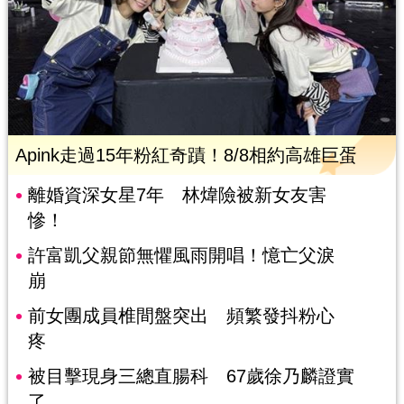
Apink走過15年粉紅奇蹟！8/8相約高雄巨蛋
離婚資深女星7年 林煒險被新女友害
慘！
許富凱父親節無懼風雨開唱！憶亡父淚
崩
前女團成員椎間盤突出 頻繁發抖粉心
疼
被目擊現身三總直腸科 67歲徐乃麟證實
了