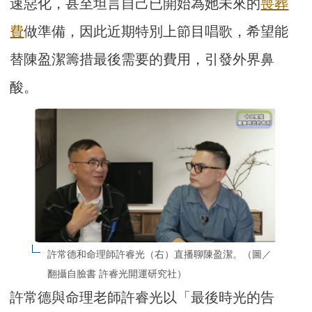
速惡化，甚至坦言自己已開始為她未來的
喪葬
費
做準備，因此近期特別上節目唱歌，希望能
替陳盈潔籌措最後需要的費用，引發外界鼻
酸。
許常德和命理師許睿光（右）直播聊陳盈潔。（圖／
翻攝自臉書 許睿光開運研究社）
許常德與命理老師許睿光以「最後時光的告