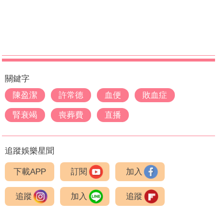
關鍵字
陳盈潔
許常德
血便
敗血症
腎衰竭
喪葬費
直播
追蹤娛樂星聞
下載APP
訂閱
加入
追蹤
加入
追蹤