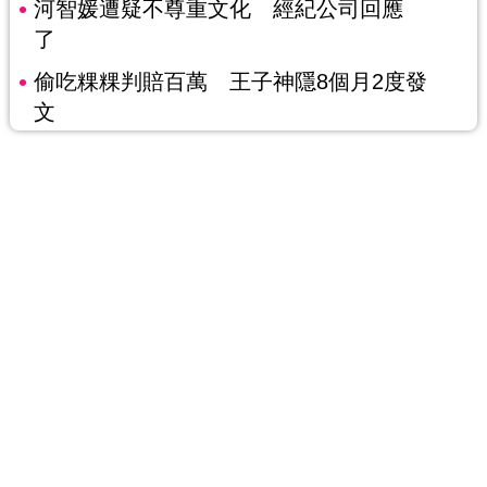
河智媛遭疑不尊重文化 經紀公司回應
了
偷吃粿粿判賠百萬 王子神隱8個月2度發
文