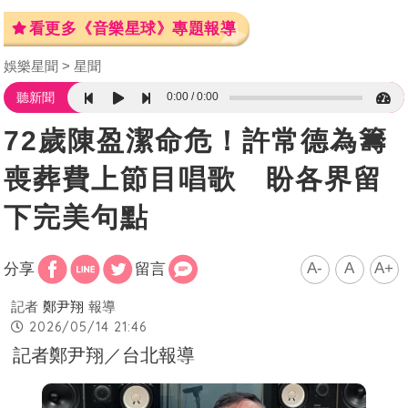
看更多《音樂星球》專題報導
娛樂星聞
星聞
0:00
0:00
聽新聞
72歲陳盈潔命危！許常德為籌
喪葬費上節目唱歌 盼各界留
下完美句點
A-
A
A+
分享
留言
記者
鄭尹翔
報導
2026/05/14 21:46
記者鄭尹翔／台北報導