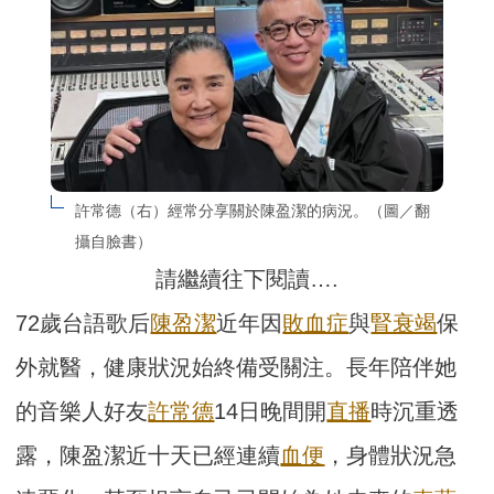
許常德（右）經常分享關於陳盈潔的病況。（圖／翻
攝自臉書）
請繼續往下閱讀….
72歲台語歌后
陳盈潔
近年因
敗血症
與
腎衰竭
保
外就醫，健康狀況始終備受關注。長年陪伴她
的音樂人好友
許常德
14日晚間開
直播
時沉重透
露，陳盈潔近十天已經連續
血便
，身體狀況急