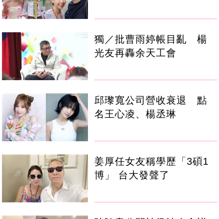
獨／批曹雨婷帳目亂 楊
光友再轟余天工會
邱瓈寬公司營收衰退 點
名王心凌、楊丞琳
姜厚任女友稱學歷「3碩1
博」 台大發聲了