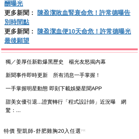
酬曝光
更多新聞：
陳盈潔敗血腎衰命危！許常德曝告
別時間點
更多新聞：
陳盈潔血便10天命危！許常德曝光
最後願望
獨／姜厚任新歡爆黑歷史 楊光友怒揭內幕
新聞事件即時更新 所有消息一手掌握！
一手掌握明星動態 即刻下載娛樂星聞APP
甜美女優引退...證實轉行「程式設計師」近況曝 網
驚：...
特價 聖凱師-舒肥雞胸20入任選
PR