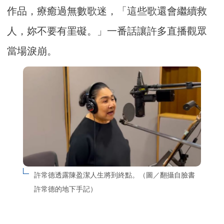
作品，療癒過無數歌迷，「這些歌還會繼續救
人，妳不要有罣礙。」一番話讓許多直播觀眾
當場淚崩。
許常德透露陳盈潔人生將到終點。（圖／翻攝自臉書 
許常德的地下手記）