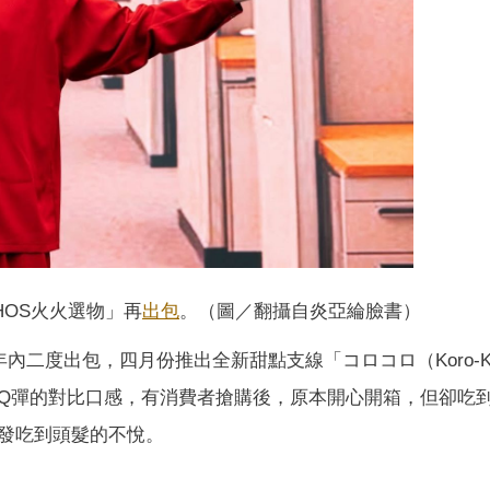
HOS火火選物」再
出包
。（圖／翻攝自炎亞綸臉書）
內二度出包，四月份推出全新甜點支線「コロコロ（Koro-Ko
Q彈的對比口感，有消費者搶購後，原本開心開箱，但卻吃
發吃到頭髮的不悅。