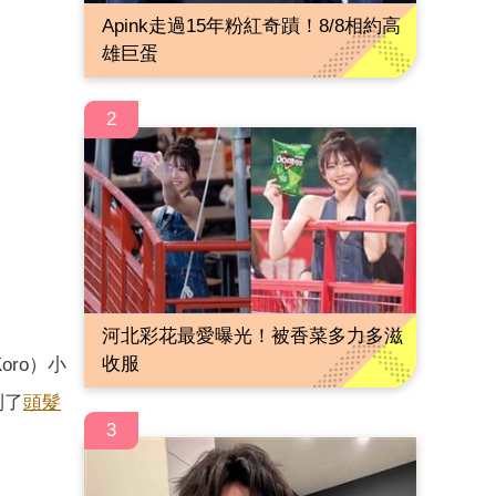
Apink走過15年粉紅奇蹟！8/8相約高
雄巨蛋
2
河北彩花最愛曝光！被香菜多力多滋
收服
ro）小
到了
頭髮
3