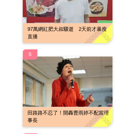
97萬網紅肥大叔驟逝 2天前才暴瘦
直播
6
田路路不忍了！開轟曹雨婷不配當理
事長