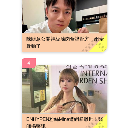
陳隨意公開神級滷肉食譜配方 網全
暴動了
4
ENHYPEN粉絲Mina遭網暴離世！醫
師揭警訊