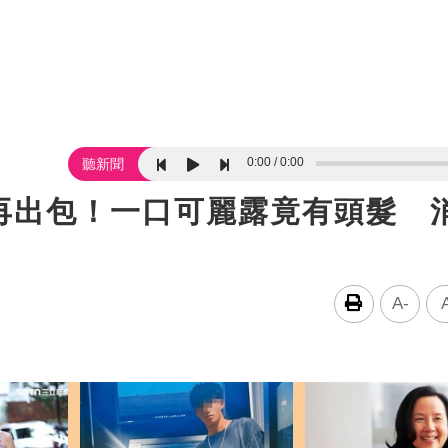
0:00
0:00
聽新聞
再出包！一口可麗露竟有頭髮 
A-