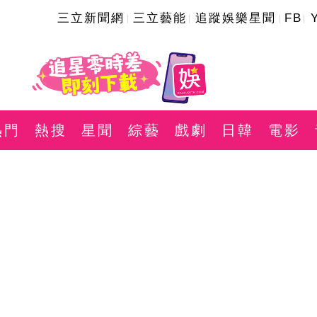
三立新聞網
三立藝能
追蹤娛樂星聞
FB
熱門
熱搜
星聞
綜藝
戲劇
日韓
電影