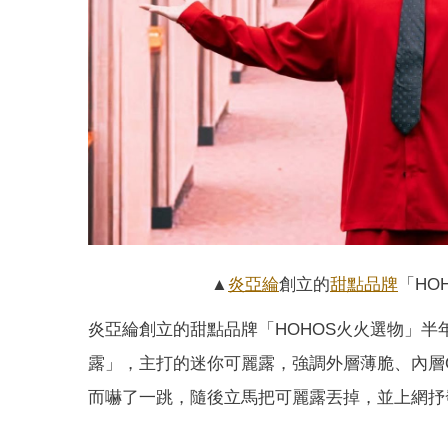
▲
炎亞綸
創立的
甜點
品牌
「HO
炎亞綸創立的甜點品牌「HOHOS火火選物」半年
露」，主打的迷你可麗露，強調外層薄脆、內層
而嚇了一跳，隨後立馬把可麗露丟掉，並上網抒