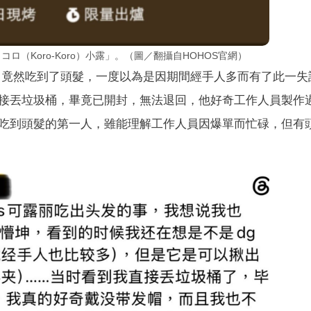
ロ（Koro-Koro）小露」。（圖／翻攝自HOHOS官網）
露後，竟然吃到了頭髮，一度以為是因期間經手人多而有了此一失
接丟垃圾桶，畢竟已開封，無法退回，他好奇工作人員製作
吃到頭髮的第一人，雖能理解工作人員因爆單而忙碌，但有