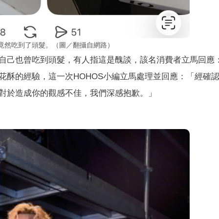
，竟然吃到了頭髮。（圖／翻攝自網路）
自己也曾吃到頭髮，有人指這是醜談，該名消費者立馬回應
花酥的經驗，這一次HOHOS小編立馬處理並回應：「經確
對於造成你的觀感不佳，我們深感抱歉。」