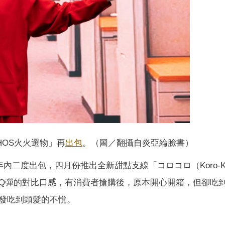
HOS火火選物」再
出包
。（圖／翻攝自炎亞綸臉書）
內二度出包，四月份推出全新甜點支線「コロコロ（Koro-Ko
Q彈的對比口感，有消費者搶購後，原本開心開箱，但卻吃
發吃到頭髮的不悅。