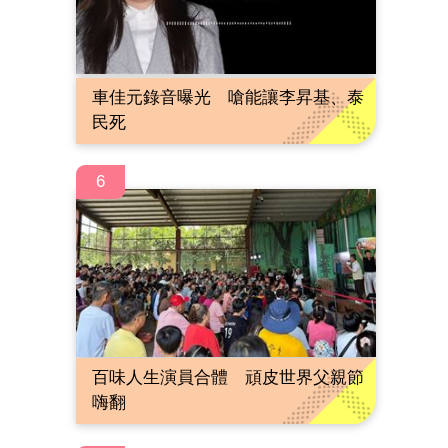
車佳元錄音曝光 嗆能讓李昇基、泰
民死
6
百味人生演員合體 頑皮世界父親節
嗨翻