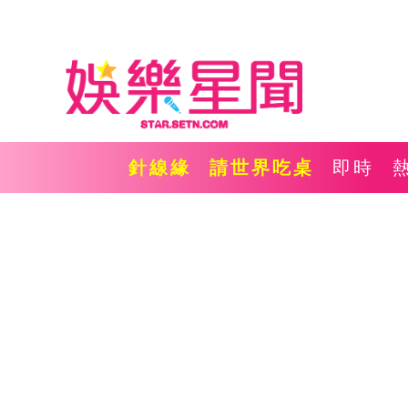
針線緣
請世界吃桌
即時