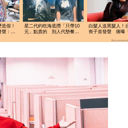
歷造假！
星二代約吃海底撈「只帶10
白髮人送黑髮人！
發聲：不
元」點貴的 別人代墊餐費
喪子首發聲 痛曝
他從不還
揭離世真相
Recommend