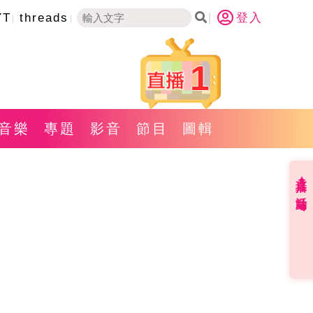
YT
threads
登入
1
音樂
專題
影音
節目
圖輯
直播✦活動