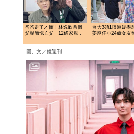
爸爸走了才懂！林逸欣首個
台大3碩1博遭疑學
父親節憶亡父 12條家規逼
姜厚任小24歲女友
哭全網
必證明自己是對的
圖、文／鏡週刊