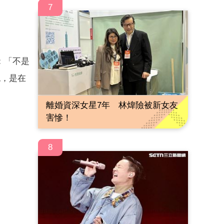
7
：「不是
認，是在
離婚資深女星7年 林煒險被新女友
害慘！
8