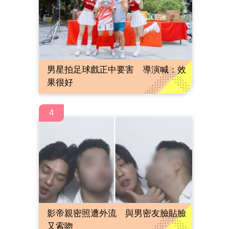
男星拍足球戲正中要害 導演喊：效
果很好
4
影帝親密照遭外流 與男密友臉貼臉
又索吻