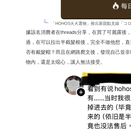
「HOHOS火火選物」推出新甜點支線「コロコ
據該名消費者在threads分享，在買了可麗
過，在可以拉出半截髮根後，完全不做他想，直
否有戴髮帽？而且在網路爬文後，發現自己並非
物內，還是太噁心，讓人無法接受。