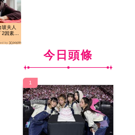
台玻夫人
「2因素」
ed by
今日頭條
1