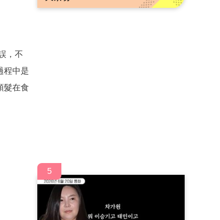
誤，不
過程中是
頭髮在食
5