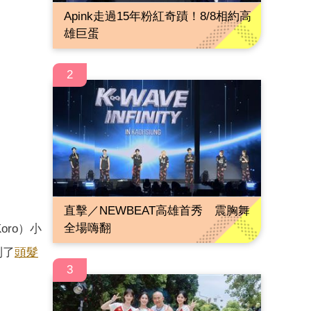
Apink走過15年粉紅奇蹟！8/8相約高
雄巨蛋
2
直擊／NEWBEAT高雄首秀 震胸舞
全場嗨翻
ro）小
到了
頭髮
3