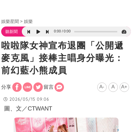
娛樂星聞
娛樂
0:00
0:00
聽新聞
啦啦隊女神宣布退團「公開遞
麥克風」接棒主唱身分曝光：
前幻藍小熊成員
A-
A
A+
分享
留言
2026/05/15 09:06
圖、文／CTWANT