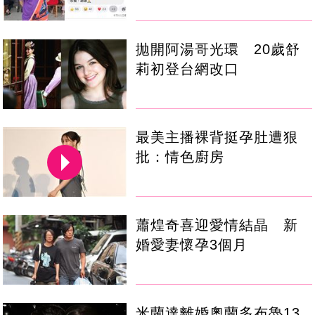
拋開阿湯哥光環 20歲舒
莉初登台網改口
最美主播裸背挺孕肚遭狠
批：情色廚房
蕭煌奇喜迎愛情結晶 新
婚愛妻懷孕3個月
米蘭達離婚奧蘭多布魯13