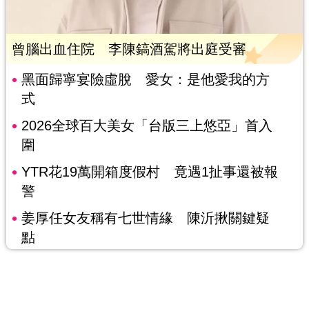
曾腦出血住院 李陳鎬酒駕將出庭受審
黑面歸寧宴險虛脫 愛女：是他愛我的方
式
2026全球百大美女「台版三上悠亞」首入
圍
YTR花19萬開箱度假村 竟遇1扯事還被報
警
姜厚任女友稱有七世情緣 陳沂揪關鍵疑
點