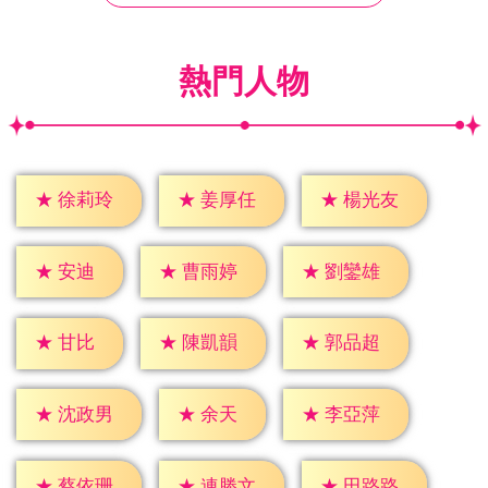
熱門人物
★
徐莉玲
★
姜厚任
★
楊光友
★
安迪
★
曹雨婷
★
劉鑾雄
★
甘比
★
陳凱韻
★
郭品超
★
余天
★
沈政男
★
李亞萍
★
蔡依珊
★
連勝文
★
田路路