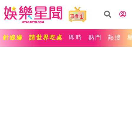
1
針線緣
請世界吃桌
即時
熱門
熱搜