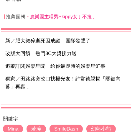
推薦圖輯
脆樂團主唱男Skippy女丁不拉丁
新／肥大叔猝逝死因成謎 團隊發聲了
改版大回饋 熱門3C大獎接力送
追蹤訂閱娛樂星聞 給你最即時的娛樂星鮮事
獨家／田路路突改口找楊光友！許常德親揭「關鍵內
幕」再轟...
關鍵字
Mina
若潼
SmileDash
幻藍小熊