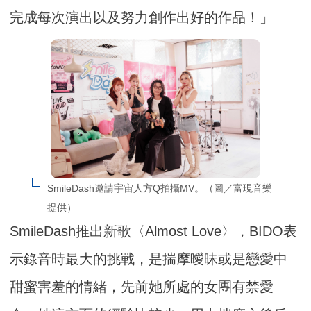
完成每次演出以及努力創作出好的作品！」
SmileDash邀請宇宙人方Q拍攝MV。（圖／富現音樂
提供）
SmileDash推出新歌〈Almost Love〉，BIDO表
示錄音時最大的挑戰，是揣摩曖昧或是戀愛中
甜蜜害羞的情緒，先前她所處的女團有禁愛