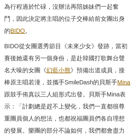
為行程過於忙碌，沒辦法再陪姊妹們一起奮
鬥，因此決定將主唱的位子交棒給前女團出身
的
BIDO
。
BIDO從女團選秀節目《未來少女》發跡，當初
賽後她還有另一個身份，是赴韓國打歌舞台聲
名大噪的女團《
幻藍小熊
》預備出道成員，接
棒原主唱若潼，並攜手SmileDash的貝斯手
Mina
跟鼓手侑真以三人組形式出發。貝斯手Mina表
示：「計劃總是趕不上變化，我們一直都很尊
重團員個人的想法，也都祝福團員們各自理想
的發展。樂團的部分不論如何，我們都會盡力