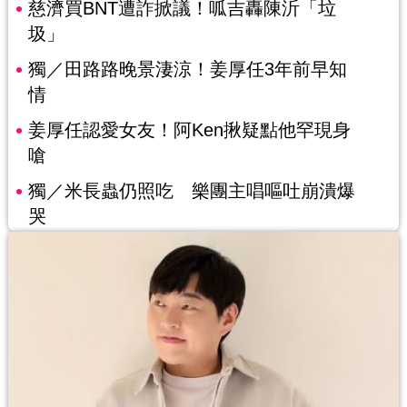
慈濟買BNT遭詐掀議！呱吉轟陳沂「垃
圾」
獨／田路路晚景淒涼！姜厚任3年前早知
情
姜厚任認愛女友！阿Ken揪疑點他罕現身
嗆
獨／米長蟲仍照吃 樂團主唱嘔吐崩潰爆
哭