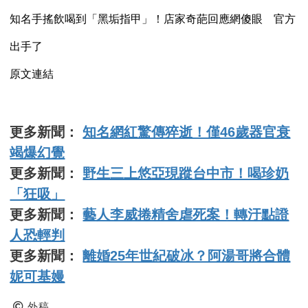
知名手搖飲喝到「黑垢指甲」！店家奇葩回應網傻眼 官方
出手了
原文連結
更多新聞：
知名網紅驚傳猝逝！僅46歲器官衰
竭爆幻覺
更多新聞：
野生三上悠亞現蹤台中市！喝珍奶
「狂吸」
更多新聞：
藝人李威捲精舍虐死案！轉汙點證
人恐輕判
更多新聞：
離婚25年世紀破冰？阿湯哥將合體
妮可基嫚
外稿