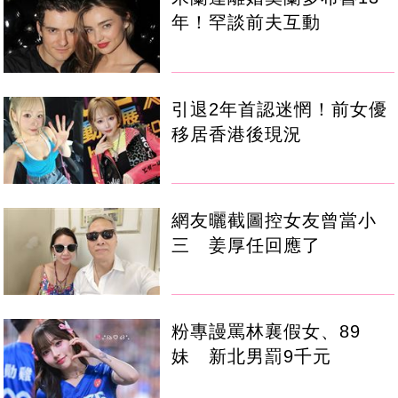
年！罕談前夫互動
引退2年首認迷惘！前女優
移居香港後現況
網友曬截圖控女友曾當小
三 姜厚任回應了
粉專謾罵林襄假女、89
妹 新北男罰9千元