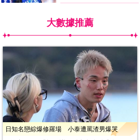
大數據推薦
日知名戀綜爆修羅場 小泰遭罵渣男爆哭