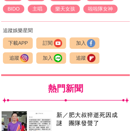
BIDO
主唱
樂天女孩
啦啦隊女神
追蹤娛樂星聞
下載APP
訂閱
加入
追蹤
加入
追蹤
熱門新聞
新／肥大叔猝逝死因成
謎 團隊發聲了