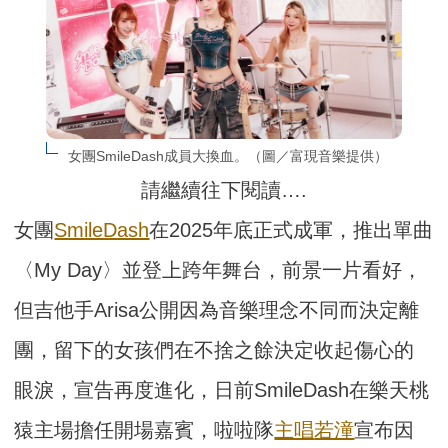
女團SmileDash成員大換血。（圖／富現音樂提供）
請繼續往下閱讀….
女團
SmileDash
在2025年底正式成軍，推出單曲
〈My Day〉並登上跨年舞台，前景一片看好，
但吉他手Arisa公開因為音樂理念不同而決定離
團，留下的女孩們在不捨之餘決定收起傷心的
眼淚，宣告再度進化，日前SmileDash在樂天桃
猿主場擔任開場嘉賓，啦啦隊
主唱
若潼
宣布因