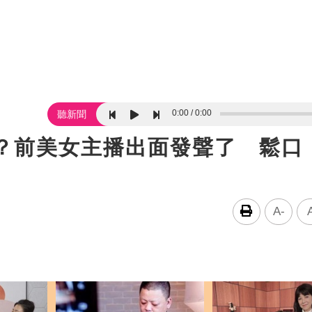
0:00
0:00
聽新聞
她？前美女主播出面發聲了 鬆口
A-