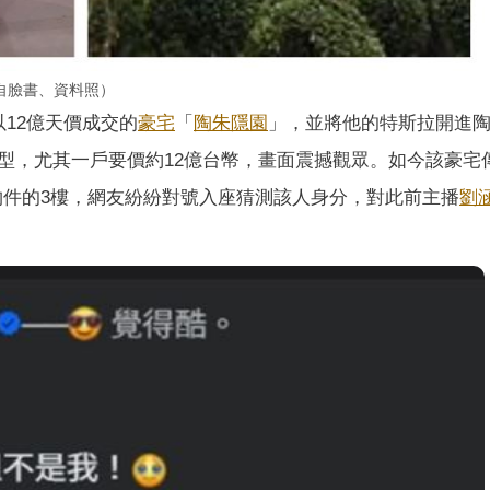
自臉書、資料照）
12億天價成交的
豪宅
「
陶朱隱園
」，並將他的特斯拉開進
型，尤其一戶要價約12億台幣，畫面震撼觀眾。如今該豪宅
物件的3樓，網友紛紛對號入座猜測該人身分，對此前主播
劉