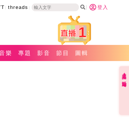
YT
threads
登入
1
音樂
專題
影音
節目
圖輯
直播✦活動