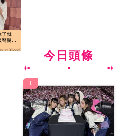
拿了就
報警親立
ed by
今日頭條
1