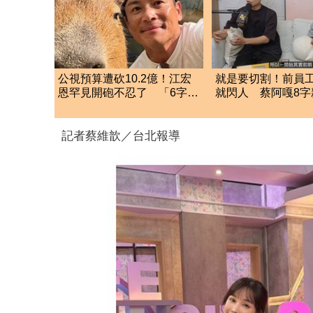
公視預算遭砍10.2億！江宏
就是要切割！前員
恩罕見開砲不忍了 「6字酸
就閃人 蔡阿嘎8字
爆藍白」網狂讚
人秘訣」
記者蔡維歆／台北報導