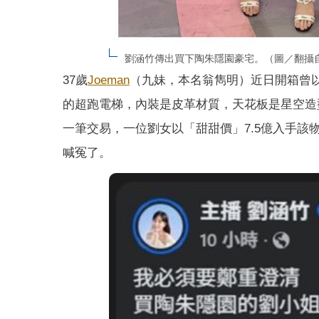
劉涵竹傳出買下陶朱隱園豪宅。（圖／翻攝
37歲
Joeman
（九妹，本名翁雋明）近日開箱曾以
的超跑電梯，內裝是皮革材質，天花板是星空造
一筆交易，一位劉女以「甜甜價」7.5億入手該
喊冤了。