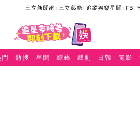
三立新聞網
三立藝能
追蹤娛樂星聞
FB
熱門
熱搜
星聞
綜藝
戲劇
日韓
電影