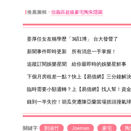
推薦圖輯
信義區超級豪宅陶朱隱園
姜厚任女友稱學歷「3碩1博」 台大發聲了
新聞事件即時更新 所有消息一手掌握！
追蹤訂閱娛樂星聞 給你最即時的娛樂星鮮事
下個月房租差一點？快上【易借網】三分鐘解
臨時需要小額週轉？上【易借網】找人幫！資
錄到一半失控！胡瓜突遭陳亞蘭當場抓頭撞氣球 
關鍵字
劉涵竹
Joeman
豪宅
陶