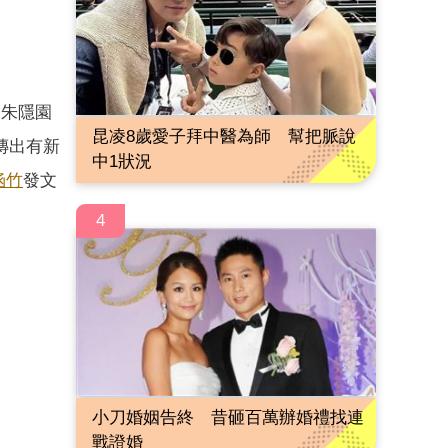
陶朱隱園
昆凌8歲愛子拜中醫為師 幫把脈說
傳出有新
中1狀況
涵竹
發文
4
小刀婚姻告終 昔砸百萬辦婚禮找連
戰證婚