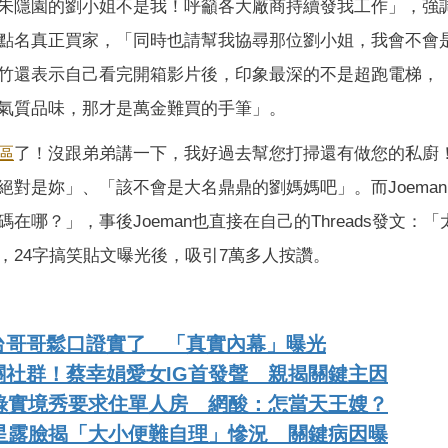
朱隱園的劉小姐不是我！呼籲各大廠商持續發我工作」，強
點名真正買家，「同時也請幫我協尋那位劉小姐，我會不會
竹還表示自己看完開箱影片後，印象最深的不是超跑電梯，
氣質品味，那才是萬金難買的手筆」。
區
了！沒跟弟弟講一下，我好過去幫您打掃還有做您的私廚
對是妳」、「該不會是大名鼎鼎的劉媽媽吧」。而Joema
哪？」，事後Joeman也直接在自己的Threads發文：「
，24字搞笑貼文曝光後，吸引7萬多人按讚。
台哥哥鬆口證實了 「真實內幕」曝光
社群！蔡幸娟愛女IG首發聲 親揭關鍵主因
錄實境秀要求住單人房 網酸：怎當天王嫂？
星露臉揭「大小便難自理」慘況 關鍵病因曝