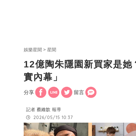
娛樂星聞
星聞
12億陶朱隱園新買家是
實內幕」
分享
留言
記者
蔡維歆
報導
2026/05/15 10:37