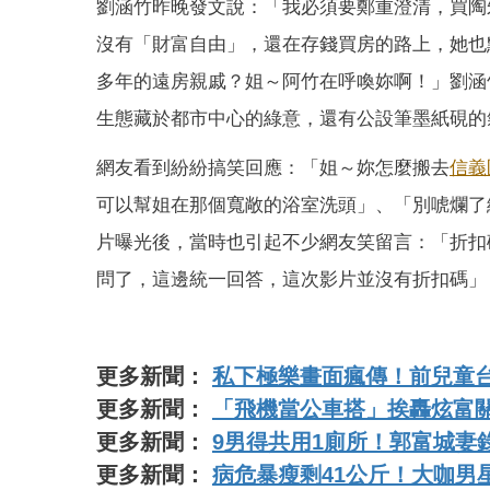
劉涵竹昨晚發文說：「我必須要鄭重澄清，買陶
沒有「財富自由」，還在存錢買房的路上，她也
多年的遠房親戚？姐～阿竹在呼喚妳啊！」劉涵
生態藏於都市中心的綠意，還有公設筆墨紙硯的
網友看到紛紛搞笑回應：「姐～妳怎麼搬去
信義
可以幫姐在那個寬敞的浴室洗頭」、「別唬爛了絕
片曝光後，當時也引起不少網友笑留言：「折扣碼在
問了，這邊統一回答，這次影片並沒有折扣碼」
更多新聞：
私下極樂畫面瘋傳！前兒童
更多新聞：
「飛機當公車搭」挨轟炫富關
更多新聞：
9男得共用1廁所！郭富城妻
更多新聞：
病危暴瘦剩41公斤！大咖男