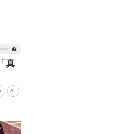
「真
A
A+