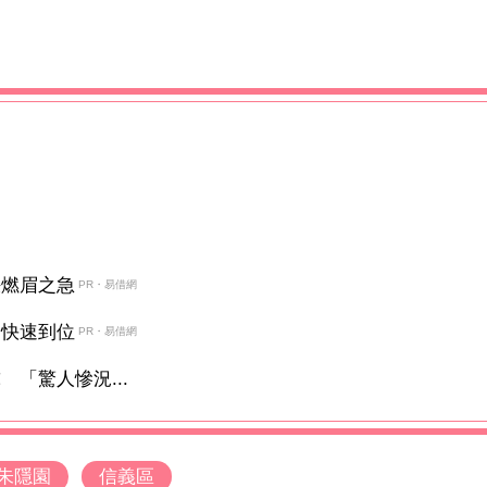
決燃眉之急
PR・易借網
金快速到位
PR・易借網
「驚人慘況...
朱隱園
信義區