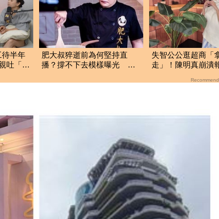
工待半年
肥大叔猝逝前為何堅持直
失智公公逛超商「
親吐「留
播？撐不下去模樣曝光 網
走」！陳明真崩潰
悲曝這原因才變粉絲
遺囑：生命無常
Recommend