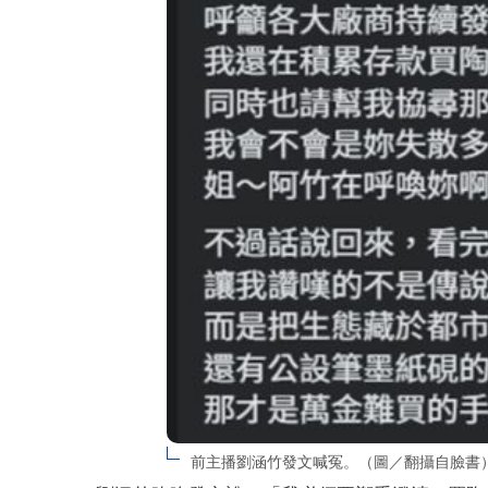
前主播劉涵竹發文喊冤。（圖／翻攝自臉書