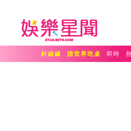
針線緣
請世界吃桌
即時