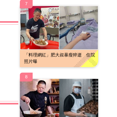
7
「料理網紅」肥大叔暴瘦猝逝 住院
照片曝
8