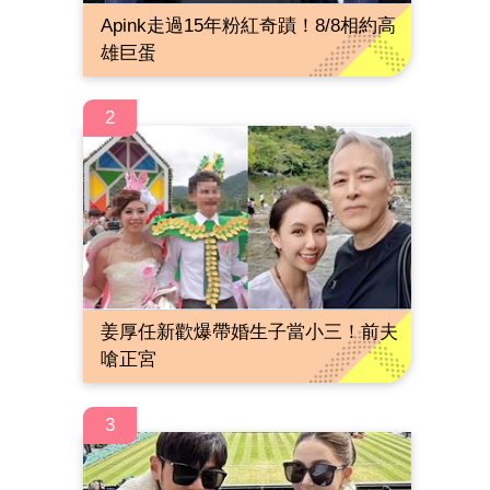
Apink走過15年粉紅奇蹟！8/8相約高
雄巨蛋
2
姜厚任新歡爆帶婚生子當小三！前夫
嗆正宮
3