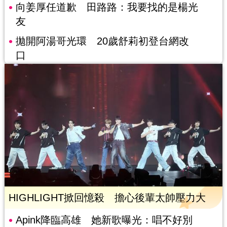
向姜厚任道歉 田路路：我要找的是楊光
友
拋開阿湯哥光環 20歲舒莉初登台網改
口
HIGHLIGHT掀回憶殺 擔心後輩太帥壓力大
Apink降臨高雄 她新歌曝光：唱不好別