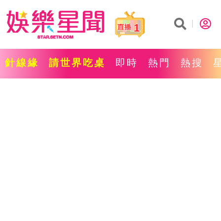
1
針線緣
請世界吃桌
即時
熱門
熱搜