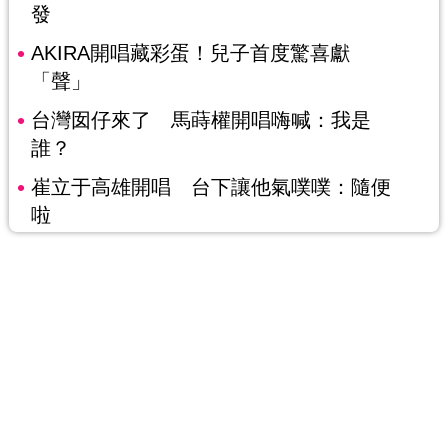
發
AKIRA開唱藏彩蛋！兒子首度驚喜獻
「聲」
台灣囡仔來了 馬蒔權開唱嗨喊：我是
誰？
崔立于高雄開唱 台下讓他氣噗噗：隨便
啦