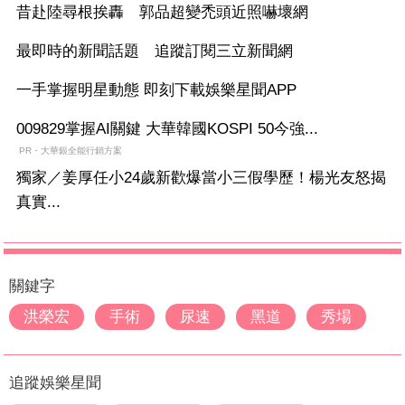
昔赴陸尋根挨轟 郭品超變禿頭近照嚇壞網
最即時的新聞話題 追蹤訂閱三立新聞網
一手掌握明星動態 即刻下載娛樂星聞APP
009829掌握AI關鍵 大華韓國KOSPI 50今強...
PR・大華銀全能行銷方案
獨家／姜厚任小24歲新歡爆當小三假學歷！楊光友怒揭
真實...
關鍵字
洪榮宏
手術
尿速
黑道
秀場
追蹤娛樂星聞