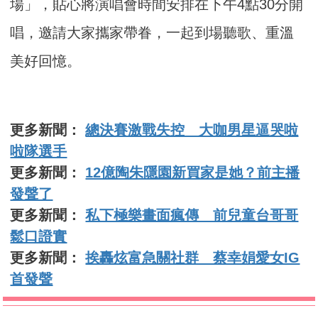
場」，貼心將演唱會時間安排在下午4點30分開
唱，邀請大家攜家帶眷，一起到場聽歌、重溫
美好回憶。
更多新聞：
總決賽激戰失控 大咖男星逼哭啦
啦隊選手
更多新聞：
12億陶朱隱園新買家是她？前主播
發聲了
更多新聞：
私下極樂畫面瘋傳 前兒童台哥哥
鬆口證實
更多新聞：
挨轟炫富急關社群 蔡幸娟愛女IG
首發聲