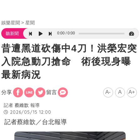
娛樂星聞
星聞
0:00
0:00
聽新聞
昔遭黑道砍傷中4刀！洪榮宏突
入院急動刀搶命 術後現身曝
最新病況
A-
A
A+
分享
留言
記者
蔡維歆
報導
2026/05/15 12:00
記者蔡維歆／台北報導