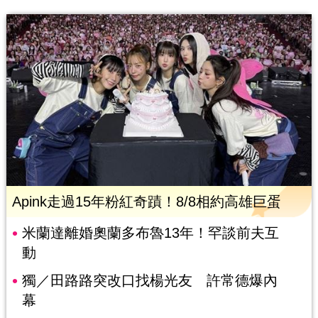
Apink走過15年粉紅奇蹟！8/8相約高雄巨蛋
米蘭達離婚奧蘭多布魯13年！罕談前夫互
動
獨／田路路突改口找楊光友 許常德爆內
幕