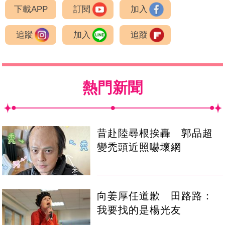
下載APP
訂閱
加入
追蹤
加入
追蹤
熱門新聞
昔赴陸尋根挨轟 郭品超
變禿頭近照嚇壞網
向姜厚任道歉 田路路：
我要找的是楊光友