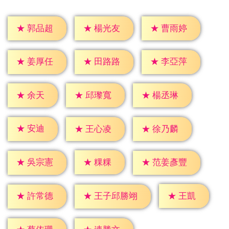
★
郭品超
★
楊光友
★
曹雨婷
★
姜厚任
★
田路路
★
李亞萍
★
余天
★
邱瓈寬
★
楊丞琳
★
安迪
★
王心凌
★
徐乃麟
★
粿粿
★
吳宗憲
★
范姜彥豐
★
王凱
★
許常德
★
王子邱勝翊