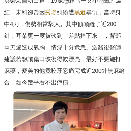
洪榮宏自幼出道，19歲憑藉《一支小雨傘》爆
紅，未料卻曾因
秀場
糾紛遭
黑道
尋仇，當時身
中4刀，傷勢相當駭人。其中額頭縫了近200
針，耳朵更一度被砍到「差點掉下來」，背部
兩刀還造成氣胸，情況十分危急。送醫後醫師
建議若想讓傷口恢復得較漂亮，最好不要施打
麻藥，愛美的他竟咬牙忍痛完成近200針無麻縫
合，如今幾乎看不出疤痕。