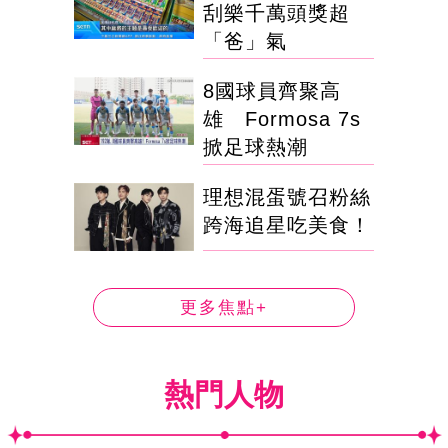
刮樂千萬頭獎超
「爸」氣
8國球員齊聚高
雄 Formosa 7s
掀足球熱潮
理想混蛋號召粉絲
跨海追星吃美食！
更多焦點+
熱門人物