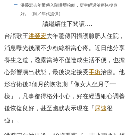
洪榮宏去年驚傳入院嚇壞粉絲，所幸經過治療恢復良
好。（圖／年代提供）
請繼續往下閱讀….
台語歌王
洪榮宏
去年驚傳因攝護腺肥大住院，
消息曝光後讓不少粉絲相當心疼。近日他分享
養生之道，透露當時不僅造成生活不便，也擔
心影響演出狀態，最後決定接受
手術
治療。他
形容術後3個月的恢復期「像女人坐月子一
樣」，凡事都得格外小心，好在經過細心調養
後恢復良好，甚至幽默表示現在「
尿速
很
強」。