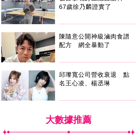
67歲徐乃麟證實了
陳隨意公開神級滷肉食譜
配方 網全暴動了
邱瓈寬公司營收衰退 點
名王心凌、楊丞琳
大數據推薦