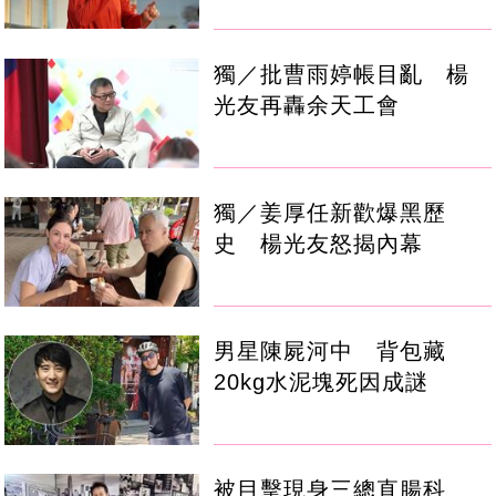
獨／批曹雨婷帳目亂 楊
光友再轟余天工會
獨／姜厚任新歡爆黑歷
史 楊光友怒揭內幕
男星陳屍河中 背包藏
20kg水泥塊死因成謎
被目擊現身三總直腸科