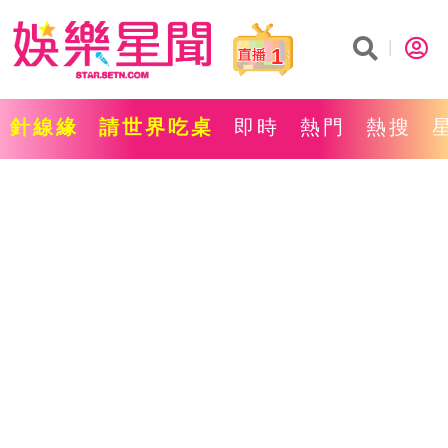
1
針線緣
請世界吃桌
即時
熱門
熱搜