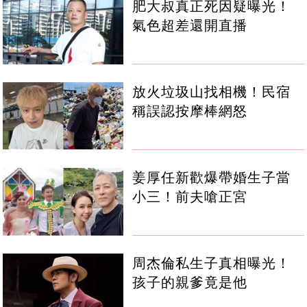
肥大叔真正死因疑曝光！
氣色超差還開直播
放火垃圾山找相機！民宿
稱誤認按摩棒網怒
姜厚任新歡爆帶婚生子當
小三！前夫嗆正宮
周杰倫私生子真相曝光！
孩子的親爹竟是他