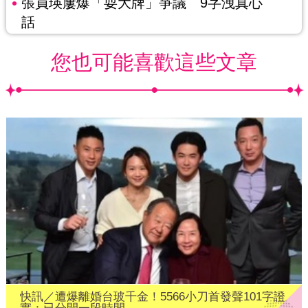
張員瑛屢爆「耍大牌」爭議 9字洩真心
話
您也可能喜歡這些文章
快訊／遭爆離婚台玻千金！5566小刀首發聲101字證