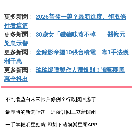
更多新聞：
2026普發一萬？最新進度、領取條
件看這篇
更多新聞：
30歲女「鐵鏽味蓋不掉」 醫揪元
兇急示警
更多新聞：
金鐘影帝握10張台積電 靠1手法獲
利千萬
更多新聞：
瑤瑤爆遭製作人潛規則！演藝圈黑
幕全抖出
不副署藍白未來帳戶條例？行政院回應了
最即時的新聞話題 追蹤訂閱三立新聞網
一手掌握明星動態 即刻下載娛樂星聞APP