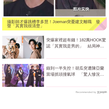
攝影師才爆跳槽李多慧！Joeman突憂建文離職 發
聲「其實我很清楚」
突爆家裡超有錢！182萬HOOK驚
認「其實我是男的」 結局神反
轉網傻眼
錄到一半失控！胡瓜突遭陳亞蘭
當場抓頭撞氣球 「驚人慘況」
曝光
Recommended by