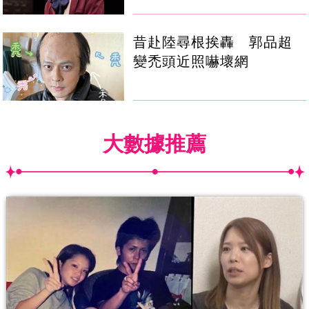
昔赴陸尋根挨轟 郭品超
變禿頭近照嚇壞網
大數據推薦