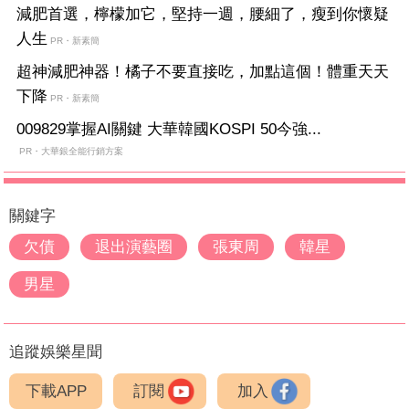
減肥首選，檸檬加它，堅持一週，腰細了，瘦到你懷疑
人生
PR・新素簡
超神減肥神器！橘子不要直接吃，加點這個！體重天天
下降
PR・新素簡
009829掌握AI關鍵 大華韓國KOSPI 50今強...
PR・大華銀全能行銷方案
關鍵字
欠債
退出演藝圈
張東周
韓星
男星
追蹤娛樂星聞
下載APP
訂閱
加入