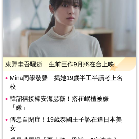
東野圭吾驟逝 生前巨作9月將在台上映
Mina同學發聲 揭她19歲半工半讀考上名
校
韓韶禧接棒安海瑟薇！搭崔岷植被嫌
「嫩」
傳患自閉症！19歲泰國王子認在追日本美
女