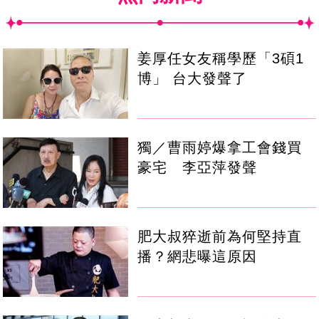
姜厚任女友稱學歷「3碩1
博」 台大發聲了
獨／曹雨婷爆拿工會錢買
豪宅 李亞萍發聲
肥大叔猝逝前為何堅持直
播？網悲曝這原因