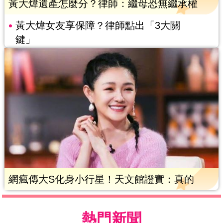
黃大煒遺產怎麼分？律師：繼母恐無繼承權
黃大煒女友享保障？律師點出「3大關
鍵」
網瘋傳大S化身小行星！天文館證實：真的
熱門新聞