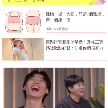
實：已分開一段時間
肚腩一抓一大把，只需1個雞蛋，
用一個瘦一個
PR (新素簡)
愷樂證實雙胞胎早產！升格三寶
媽吐激動心聲：知道你們很努力