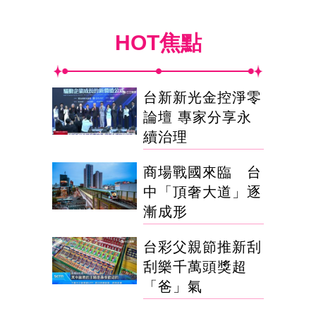
HOT焦點
台新新光金控淨零
論壇 專家分享永
續治理
商場戰國來臨 台
中「頂奢大道」逐
漸成形
台彩父親節推新刮
刮樂千萬頭獎超
「爸」氣