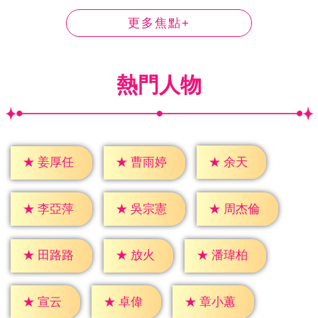
更多焦點+
熱門人物
★
余天
★
姜厚任
★
曹雨婷
★
李亞萍
★
吳宗憲
★
周杰倫
★
放火
★
田路路
★
潘瑋柏
★
宣云
★
卓偉
★
章小蕙