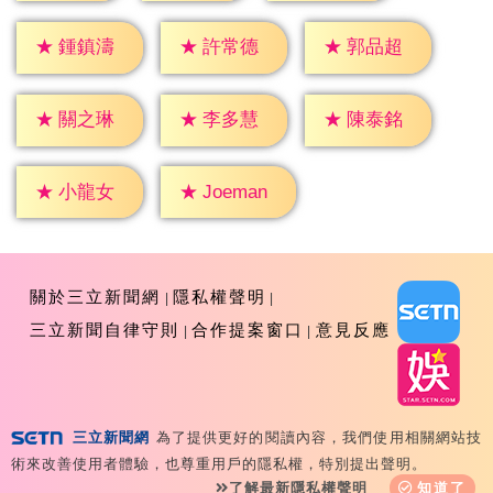
★
鍾鎮濤
★
許常德
★
郭品超
★
關之琳
★
李多慧
★
陳泰銘
★
小龍女
★
Joeman
關於三立新聞網
隱私權聲明
三立新聞自律守則
合作提案窗口
意見反應
三立新聞網
為了提供更好的閱讀內容，我們使用相關網站技
Copyright ©2026 Sanlih E-Television All Rights
術來改善使用者體驗，也尊重用戶的隱私權，特別提出聲明。
Reserved 版權所有 盜用必究 台北市內湖區舊宗路一段159
了解最新隱私權聲明
知道了