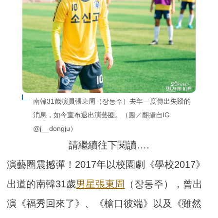
南韓31歲演員張東周（장동주）去年一度傳出失蹤的
消息，如今宣布退出演藝圈。（圖／翻攝自IG 
@j__dongju）
請繼續往下閱讀….
演藝圈震撼彈！2017年以校園劇《學校2017》
出道的南韓31歲
男星
張東周
（장동주），曾出
演《福秀回來了》、《槍口彼端》以及《雖然