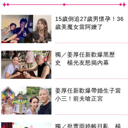
15歲倒追27歲男懷孕！36
歲美魔女當阿嬤了
獨／姜厚任新歡爆黑歷
史 楊光友怒揭內幕
姜厚任新歡爆帶婚生子當
小三！前夫嗆正宮
獨／批曹雨婷帳目亂 楊