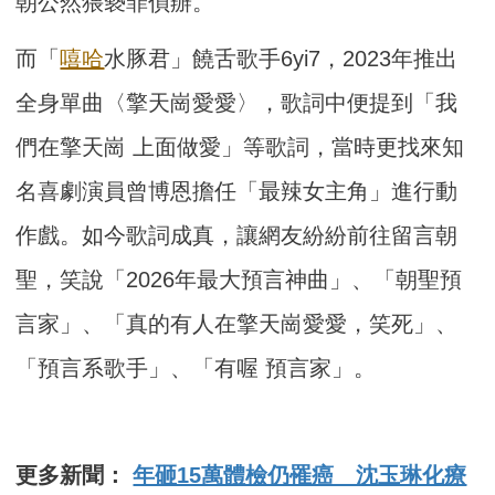
朝公然猥褻罪偵辦。
而「
嘻哈
水豚君」饒舌歌手6yi7，2023年推出
全身單曲〈擎天崗愛愛〉，歌詞中便提到「我
們在擎天崗 上面做愛」等歌詞，當時更找來知
名喜劇演員曾博恩擔任「最辣女主角」進行動
作戲。如今歌詞成真，讓網友紛紛前往留言朝
聖，笑說「2026年最大預言神曲」、「朝聖預
言家」、「真的有人在擎天崗愛愛，笑死」、
「預言系歌手」、「有喔 預言家」。
更多新聞：
年砸15萬體檢仍罹癌 沈玉琳化療