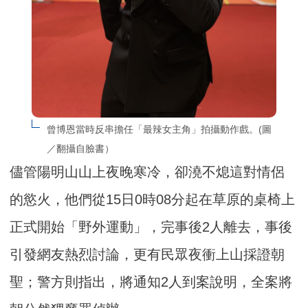
曾博恩當時反串擔任「最辣女主角」拍攝動作戲。(圖
／翻攝自臉書）
儘管陽明山山上夜晚寒冷，卻澆不熄這對情侶
的慾火，他們從15日0時08分起在草原的桌椅上
正式開始「野外運動」，完事後2人離去，事後
引發網友熱烈討論，更有民眾夜衝上山採證朝
聖；警方則指出，將通知2人到案說明，全案將