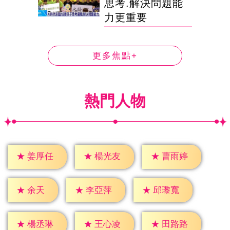
思考.解決問題能
力更重要
更多焦點+
熱門人物
★
姜厚任
★
楊光友
★
曹雨婷
★
余天
★
李亞萍
★
邱瓈寬
★
楊丞琳
★
王心凌
★
田路路