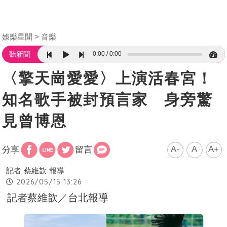
娛樂星聞
音樂
0:00
0:00
聽新聞
〈擎天崗愛愛〉上演活春宮！
知名歌手被封預言家 身旁驚
見曾博恩
A-
A
A+
分享
留言
記者
蔡維歆
報導
2026/05/15 13:26
記者蔡維歆／台北報導