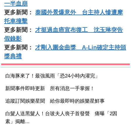
一半血崩
更多新聞：
泰國外景爆意外 台主持人慘遭摩
托車撞擊
更多新聞：
才挺過血癌宣布復工 沈玉琳突告
假錄影
更多新聞：
才剛入圍金曲獎 A-Lin確定主持頒
獎典禮
白海豚來了！最強風雨「恐24小時內灌完」
新聞事件即時更新 所有消息一手掌握！
追蹤訂閱娛樂星聞 給你最即時的娛樂星鮮事
白髮人送黑髮人！台玻夫人喪子首發聲 痛曝「2因
素」揭離...