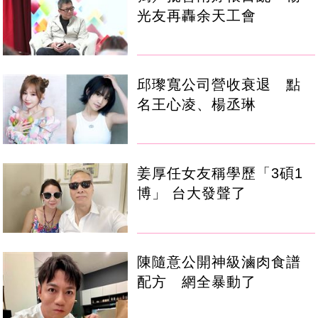
光友再轟余天工會
邱瓈寬公司營收衰退 點
名王心凌、楊丞琳
姜厚任女友稱學歷「3碩1
博」 台大發聲了
陳隨意公開神級滷肉食譜
配方 網全暴動了