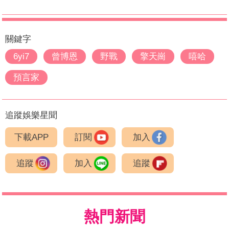
關鍵字
6yi7
曾博恩
野戰
擎天崗
嘻哈
預言家
追蹤娛樂星聞
下載APP
訂閱
加入
追蹤
加入
追蹤
熱門新聞