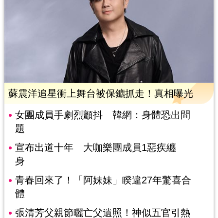
蘇震洋追星衝上舞台被保鑣抓走！真相曝光
女團成員手劇烈顫抖 韓網：身體恐出問
題
宣布出道十年 大咖樂團成員1惡疾纏
身
青春回來了！「阿妹妹」睽違27年驚喜合
體
張清芳父親節曬亡父遺照！神似五官引熱