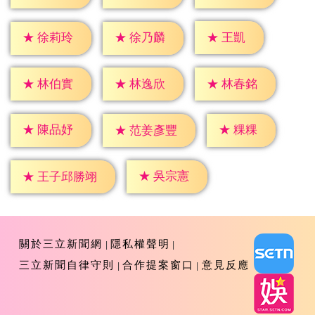
★
王凱
★
徐莉玲
★
徐乃麟
★
林伯實
★
林逸欣
★
林春銘
★
粿粿
★
陳品妤
★
范姜彥豐
★
吳宗憲
★
王子邱勝翊
關於三立新聞網
隱私權聲明
三立新聞自律守則
合作提案窗口
意見反應