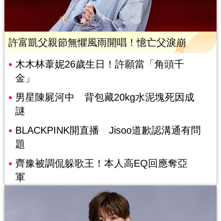
許富凱父親節無懼風雨開唱！憶亡父淚崩
木木林葦妮26歲生日！許願當「角頭千
金」
男星陳屍河中 背包藏20kg水泥塊死因成
謎
BLACKPINK開直播 Jisoo道歉認溝通有問
題
齊豫被調侃躲歌王！本人高EQ回應奪亞
軍