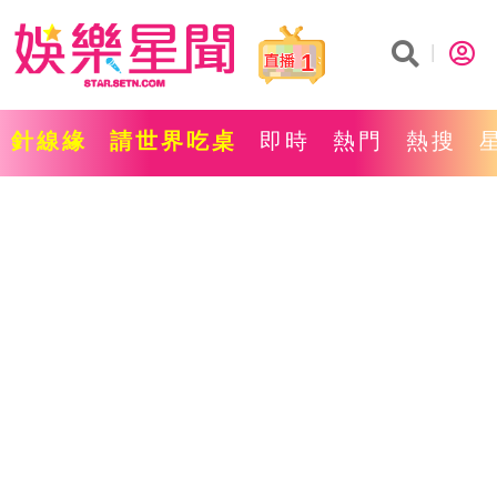
1
針線緣
請世界吃桌
即時
熱門
熱搜