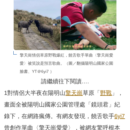
擎天崗情侶草原野戰爆紅，饒舌歌手單曲〈擎天崗愛
愛〉被笑說是預言歌曲。（圖／翻攝陽明山國家公園
臉書、YT＠6yi7 ）
請繼續往下閱讀….
1對情侶大半夜在陽明山
擎天崗
草原「
野戰
」，
畫面全被陽明山國家公園管理處「鏡頭君」紀
錄下，在網路瘋傳。有網友發現，饒舌歌手
6yi7
曾創作單曲〈擎天崗愛愛〉，被網友驚呼根本