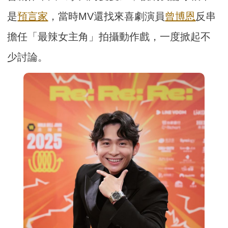
是
預言家
，當時MV還找來喜劇演員
曾博恩
反串
擔任「最辣女主角」拍攝動作戲，一度掀起不
少討論。