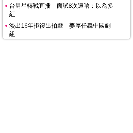
台男星轉戰直播 面試8次遭嗆：以為多
紅
淡出16年拒復出拍戲 姜厚任轟中國劇
組