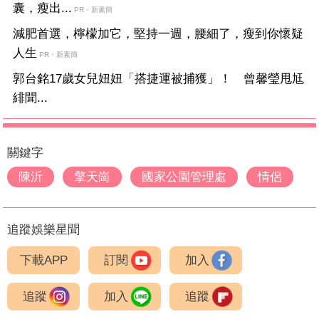
囊，瘦出...
PR・新素簡
減肥首選，檸檬加它，堅持一週，腰細了，瘦到你懷疑
人生
PR・新素簡
郭台銘17歲女兒妞妞「搭捷運被捕獲」！ 曾馨瑩甩尪
緋聞...
關鍵字
陳沂
擎天崗
國家公園管理處
情侶
追蹤娛樂星聞
下載APP
訂閱
加入
追蹤
加入
追蹤