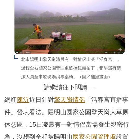
北市陽明山擎天崗清晨有一對情侶上演「活春宮」，
過程全被國家公園管理處監控鏡頭拍下，稍早還有清
潔人員至事發現場消毒桌椅。（圖／翻攝畫面）
請繼續往下閱讀….
網紅
陳沂
近日針對
擎天崗
情侶
「活春宮直播事
件」發表看法。陽明山國家公園擎天崗大草原
休憩區，15日凌晨有一對情侶當場發生親密行
為，沒想到全程被陽明山
國家公園管理處
設置