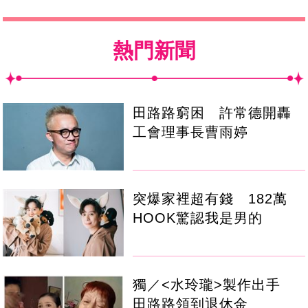
熱門新聞
田路路窮困 許常德開轟
工會理事長曹雨婷
突爆家裡超有錢 182萬
HOOK驚認我是男的
獨／<水玲瓏>製作出手
田路路領到退休金