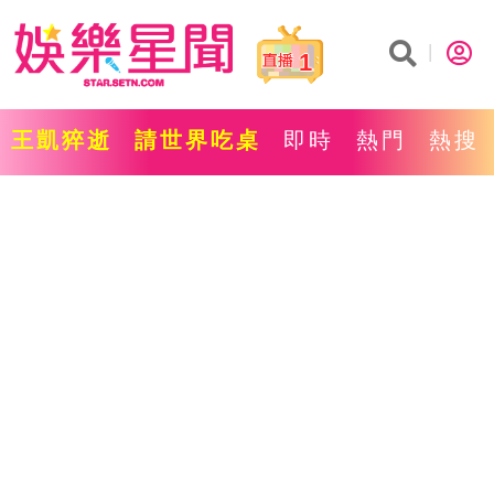
1
王凱猝逝
請世界吃桌
即時
熱門
熱搜