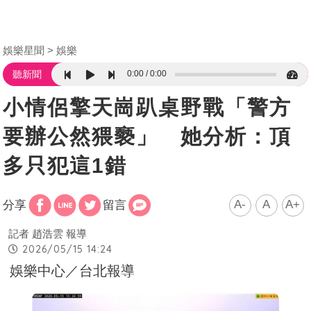
娛樂星聞
娛樂
0:00
0:00
聽新聞
小情侶擎天崗趴桌野戰「警方
要辦公然猥褻」 她分析：頂
多只犯這1錯
A-
A
A+
分享
留言
記者 趙浩雲 報導
2026/05/15 14:24
娛樂中心／台北報導