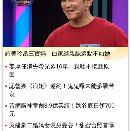
羅美玲當三寶媽 白家綺親認這點不如她
姜厚任消失螢光幕16年 親吐不接戲原
因
認曾獲《浪姐》邀約！鬼鬼曝未能參戰苦
衷
昔網購神童創3.9億業績！跌谷底日領700
元
吳建豪二婚嬌妻現身曼谷！甜蜜合照首曝