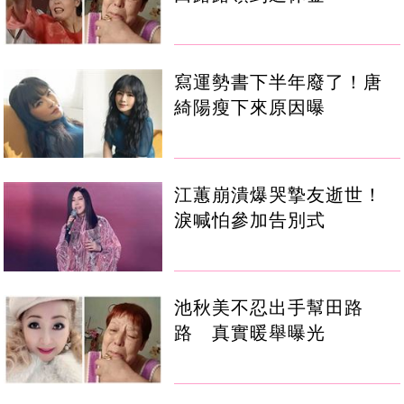
寫運勢書下半年廢了！唐
綺陽瘦下來原因曝
江蕙崩潰爆哭摯友逝世！
淚喊怕參加告別式
池秋美不忍出手幫田路
路 真實暖舉曝光