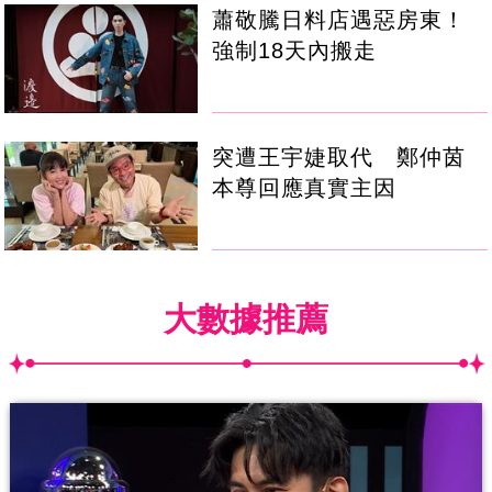
蕭敬騰日料店遇惡房東！
強制18天內搬走
突遭王宇婕取代 鄭仲茵
本尊回應真實主因
大數據推薦