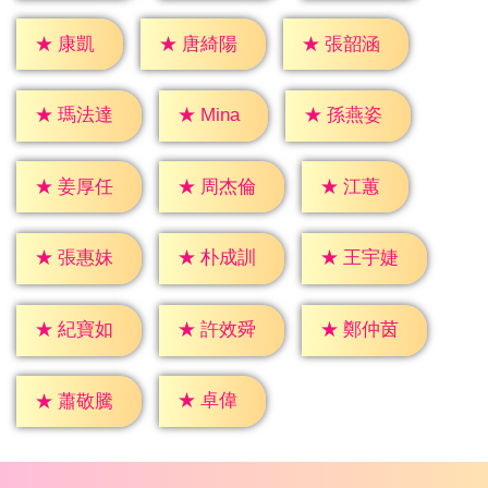
★
康凱
★
唐綺陽
★
張韶涵
★
Mina
★
瑪法達
★
孫燕姿
★
江蕙
★
姜厚任
★
周杰倫
★
張惠妹
★
朴成訓
★
王宇婕
★
紀寶如
★
許效舜
★
鄭仲茵
★
卓偉
★
蕭敬騰