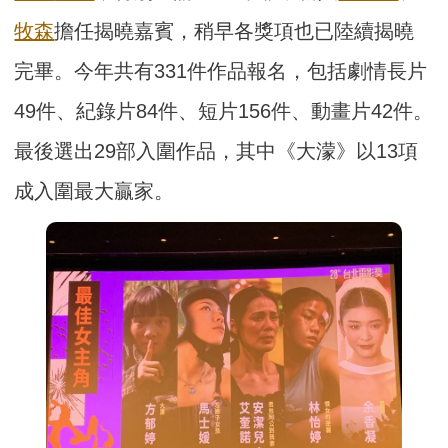
牧森
擔任揭曉嘉賓，稍早各獎項也已陸續揭曉
完畢。今年共有331件作品報名，包括劇情長片
49件、紀錄片84件、短片156件、動畫片42件。
最後選出29部入圍作品，其中《大濛》以13項
成入圍最大贏家。