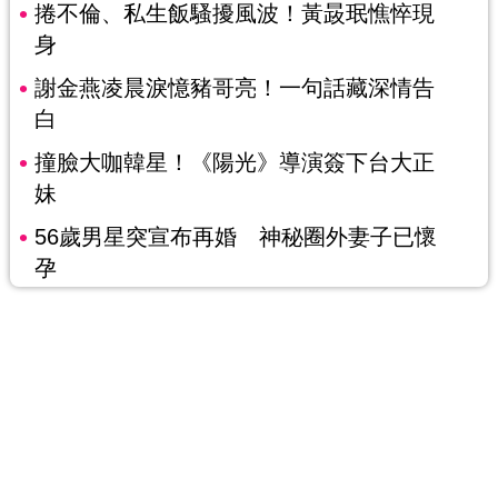
捲不倫、私生飯騷擾風波！黃晸珉憔悴現
身
謝金燕凌晨淚憶豬哥亮！一句話藏深情告
白
撞臉大咖韓星！《陽光》導演簽下台大正
妹
56歲男星突宣布再婚 神秘圈外妻子已懷
孕