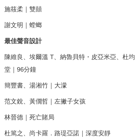
施筱柔｜雙囍
謝文明｜螳螂
最佳聲音設計
陳維良、埃爾溫 T、納魯貝特・皮亞米亞、杜均
堂｜96分鐘
簡豐書、湯湘竹｜大濛
范文銳、黃僩哲｜左撇子女孩
林晉德｜死亡賭局
杜篤之、尚卡羅．路瑅亞諾｜深度安靜