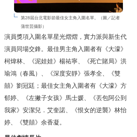
第28屆台北電影節最佳女主角入圍名單。（圖／記者
蒲世芸攝影）
演員獎項入圍名單星光熠熠，實力派與新生代
演員同場交鋒。最佳男主角入圍者有《大濛》
柯煒林、《泥娃娃》楊祐寧、《死亡賭局》洪
瑜鴻（春風）、《深度安靜》張孝全、《雙
囍》劉冠廷；最佳女主角入圍者有《大濛》方
郁婷、《左撇子女孩》馬士媛、《丟包阿公到
我家》安潔兒．艾奎諾、《恨女的逆襲》林怡
婷、《雙囍》余香凝。