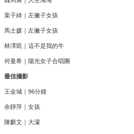
魏雋展｜人生海海
葉子綺｜左撇子女孩
馬士媛｜左撇子女孩
林澤凱｜這不是我的牛
何曼希｜陽光女子合唱團
最佳攝影
王金城｜96分鐘
余靜萍｜女孩
陳麒文｜大濛