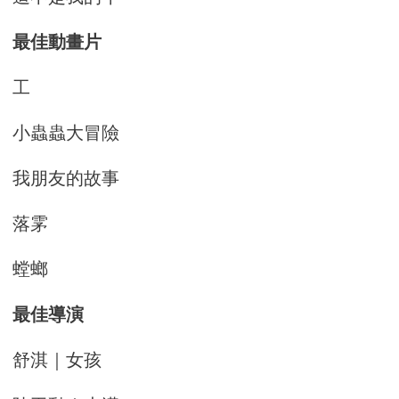
最佳動畫片
工
小蟲蟲大冒險
我朋友的故事
落雺
螳螂
最佳導演
舒淇｜女孩