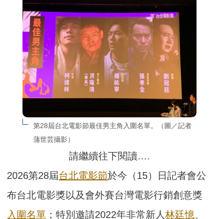
第28屆台北電影節最佳男主角入圍名單。（圖／記者
蒲世芸攝影）
請繼續往下閱讀….
2026第28屆
台北電影節
於今（15）日記者會公
布台北電影獎以及會外賽台灣電影行銷創意獎
入圍
名單
；特別邀請2022年非常新人
林廷憶
、