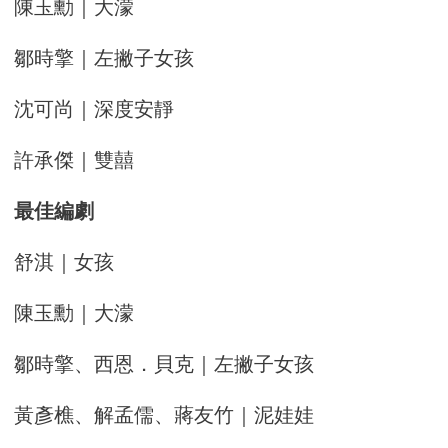
陳玉勳｜大濛
鄒時擎｜左撇子女孩
沈可尚｜深度安靜
許承傑｜雙囍
最佳編劇
舒淇｜女孩
陳玉勳｜大濛
鄒時擎、西恩．貝克｜左撇子女孩
黃彥樵、解孟儒、蔣友竹｜泥娃娃