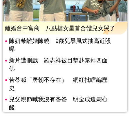
離婚台中富商 八點檔女星首合體兒女哭了
陳妍希離婚陳曉 9歲兒暴風式抽高近照
曝
新片遭刪戲 羅志祥被目擊赴泰拜四面
佛
苦苓喊「唐朝不存在」 網紅批瞎編歷
史
兒父親節喊我沒有爸爸 明金成遺孀心
酸