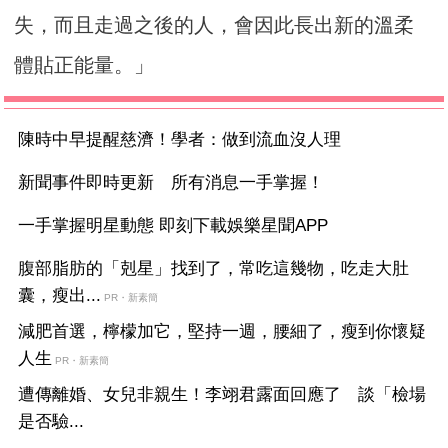
失，而且走過之後的人，會因此長出新的溫柔
體貼正能量。」
陳時中早提醒慈濟！學者：做到流血沒人理
新聞事件即時更新 所有消息一手掌握！
一手掌握明星動態 即刻下載娛樂星聞APP
腹部脂肪的「剋星」找到了，常吃這幾物，吃走大肚
囊，瘦出...
PR・新素簡
減肥首選，檸檬加它，堅持一週，腰細了，瘦到你懷疑
人生
PR・新素簡
遭傳離婚、女兒非親生！李翊君露面回應了 談「檢場
是否驗...