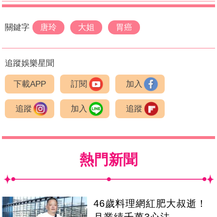
關鍵字
唐玲
大姐
胃癌
追蹤娛樂星聞
下載APP
訂閱
加入
追蹤
加入
追蹤
熱門新聞
46歲料理網紅肥大叔逝！
月業績千萬3心法