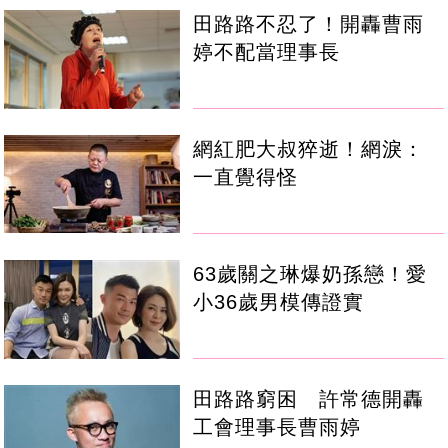
田路路不忍了！開轟曹雨
婷不配當理事長
網紅肥大叔猝逝！網淚：
一直覺得怪
63歲關之琳爆奶孫戀！愛
小36歲男模傳證實
田路路窮困 許常德開轟
工會理事長曹雨婷