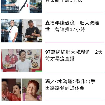
直播年賺破億！肥大叔離
世 曾連播17小時
97萬網紅肥大叔驟逝 2天
前才暴瘦直播
獨／<水玲瓏>製作出手
田路路領到退休金