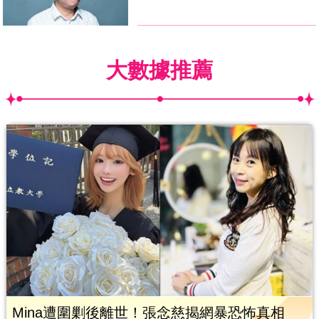
大數據推薦
Mina遭圍剿後離世！張念慈揭網暴恐怖真相