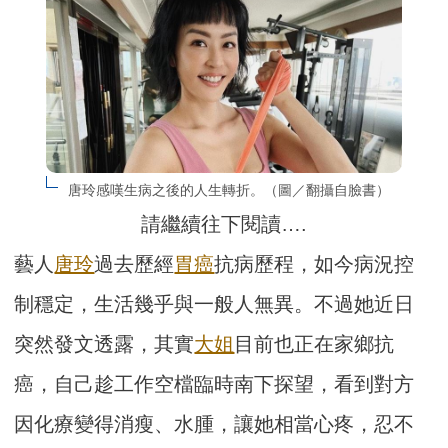
唐玲感嘆生病之後的人生轉折。（圖／翻攝自臉書）
請繼續往下閱讀….
藝人
唐玲
過去歷經
胃癌
抗病歷程，如今病況控
制穩定，生活幾乎與一般人無異。不過她近日
突然發文透露，其實
大姐
目前也正在家鄉抗
癌，自己趁工作空檔臨時南下探望，看到對方
因化療變得消瘦、水腫，讓她相當心疼，忍不