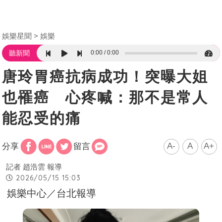
娛樂星聞
娛樂
0:00
0:00
聽新聞
唐玲胃癌抗病成功！突曝大姐
也罹癌 心疼喊：那不是常人
能忍受的痛
A-
A
A+
分享
留言
記者 趙浩雲 報導
2026/05/15 15:03
娛樂中心／台北報導