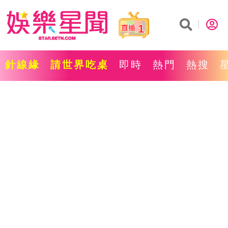
1
針線緣
請世界吃桌
即時
熱門
熱搜