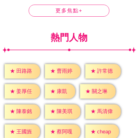
更多焦點+
熱門人物
★
田路路
★
曹雨婷
★
許常德
★
康凱
★
姜厚任
★
關之琳
★
陳泰銘
★
陳美琪
★
馬清偉
★
cheap
★
王國旌
★
蔡阿嘎