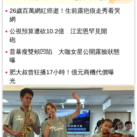
26歲百萬網紅癌逝！生前露疤痕走秀看哭
網
公視預算遭砍10.2億 江宏恩罕見開
砲
昔暴瘦雙頰凹陷 大咖女星公開露臉狀態
曝
肥大叔曾狂播17小時！億元商機代價曝
光