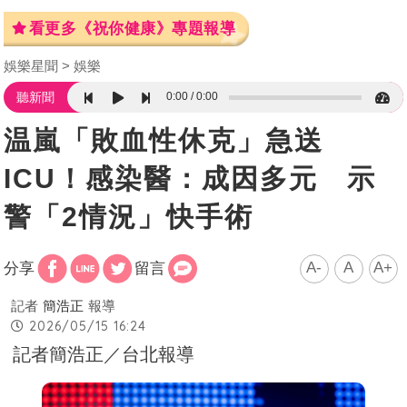
看更多《祝你健康》專題報導
娛樂星聞
娛樂
0:00
0:00
聽新聞
温嵐「敗血性休克」急送
ICU！感染醫：成因多元 示
警「2情況」快手術
A-
A
A+
分享
留言
記者
簡浩正
報導
2026/05/15 16:24
記者簡浩正／台北報導