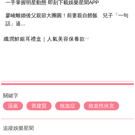
一手掌握明星動態 即刻下載娛樂星聞APP
廖峻離婚後父親節大團圓！前妻親自餵飯 兒子「一句
話」逼...
纖潤鮮銀耳禮盒｜人氣美容保養款
PR
關鍵字
温嵐
黃建賢
敗血症
敗血性休克
追蹤娛樂星聞