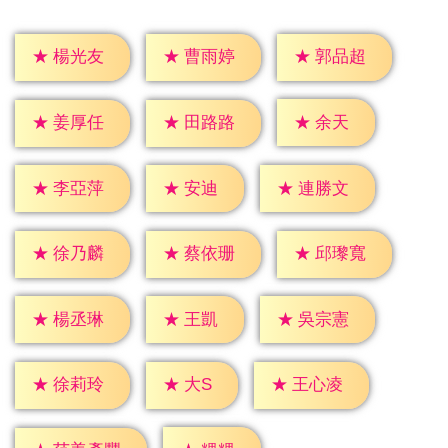
★
楊光友
★
曹雨婷
★
郭品超
★
余天
★
姜厚任
★
田路路
★
安迪
★
李亞萍
★
連勝文
★
徐乃麟
★
蔡依珊
★
邱瓈寬
★
王凱
★
楊丞琳
★
吳宗憲
★
大S
★
徐莉玲
★
王心凌