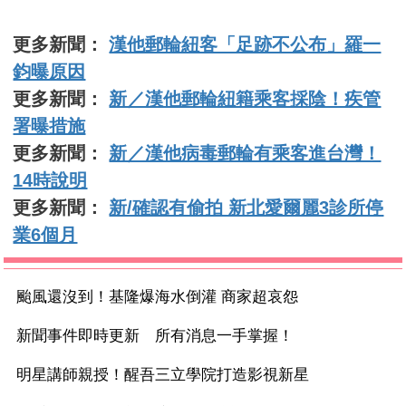
更多新聞：
漢他郵輪紐客「足跡不公布」羅一
鈞曝原因
更多新聞：
新／漢他郵輪紐籍乘客採陰！疾管
署曝措施
更多新聞：
新／漢他病毒郵輪有乘客進台灣！
14時說明
更多新聞：
新/確認有偷拍 新北愛爾麗3診所停
業6個月
颱風還沒到！基隆爆海水倒灌 商家超哀怨
新聞事件即時更新 所有消息一手掌握！
明星講師親授！醒吾三立學院打造影視新星