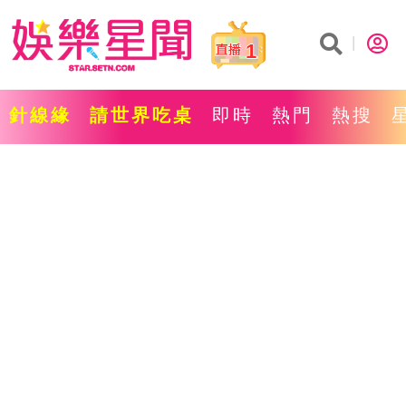
1
針線緣
請世界吃桌
即時
熱門
熱搜