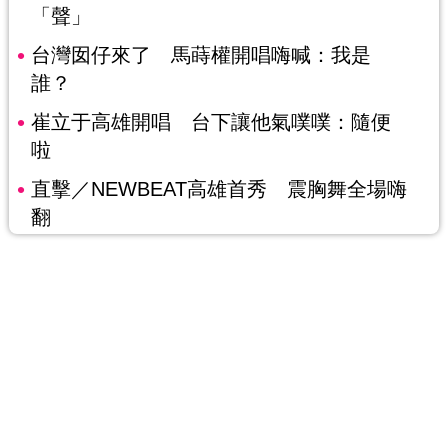
「聲」
台灣囡仔來了 馬蒔權開唱嗨喊：我是
誰？
崔立于高雄開唱 台下讓他氣噗噗：隨便
啦
直擊／NEWBEAT高雄首秀 震胸舞全場嗨
翻