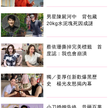
男星陳屍河中 背包藏
20kg水泥塊死因成謎
蔡依珊撕掉完美標籤 首
度認：我也會崩潰
獨／姜厚任新歡爆黑歷
史 楊光友怒揭內幕
小刀婚姻告終 昔砸百萬