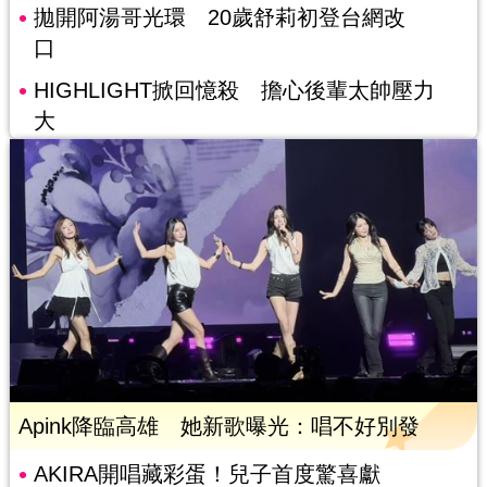
拋開阿湯哥光環 20歲舒莉初登台網改
口
HIGHLIGHT掀回憶殺 擔心後輩太帥壓力
大
Apink降臨高雄 她新歌曝光：唱不好別發
AKIRA開唱藏彩蛋！兒子首度驚喜獻