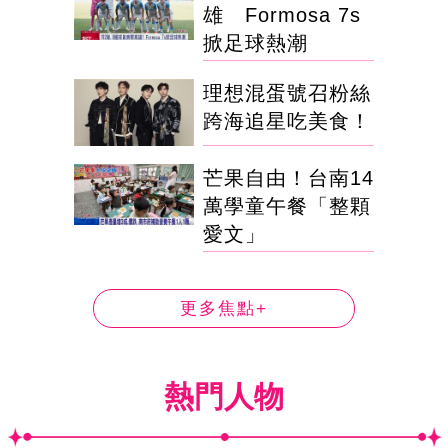
雄 Formosa 7s
掀足球熱潮
理想混蛋號召粉絲
跨海追星吃美食！
芒果自由！台南14
萬學童午餐「整顆
愛文」
更多焦點+
熱門人物