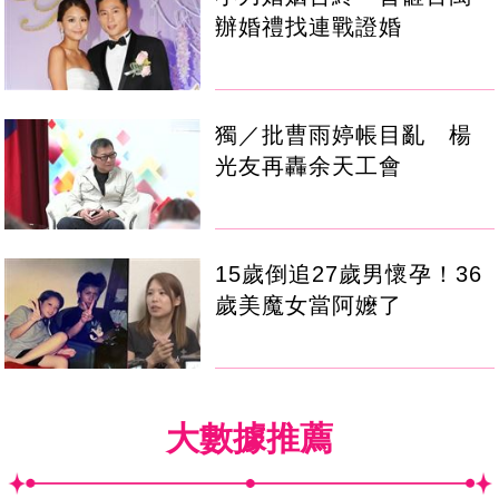
辦婚禮找連戰證婚
獨／批曹雨婷帳目亂 楊
光友再轟余天工會
15歲倒追27歲男懷孕！36
歲美魔女當阿嬤了
大數據推薦