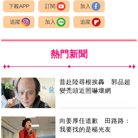
下載APP
訂閱
加入
追蹤
加入
追蹤
熱門新聞
昔赴陸尋根挨轟 郭品超
變禿頭近照嚇壞網
向姜厚任道歉 田路路：
我要找的是楊光友