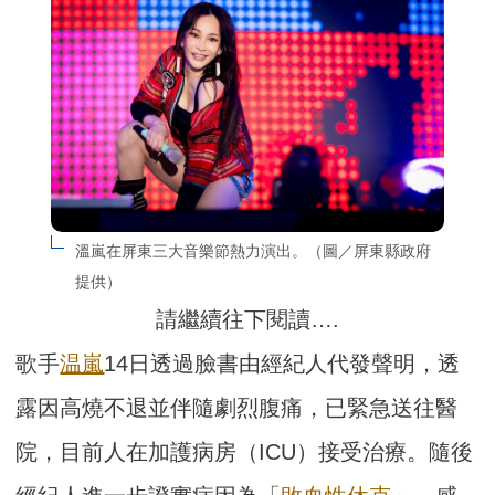
溫嵐在屏東三大音樂節熱力演出。（圖／屏東縣政府
提供）
請繼續往下閱讀….
歌手
温嵐
14日透過臉書由經紀人代發聲明，透
露因高燒不退並伴隨劇烈腹痛，已緊急送往醫
院，目前人在加護病房（ICU）接受治療。隨後