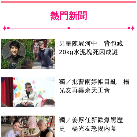
熱門新聞
男星陳屍河中 背包藏
20kg水泥塊死因成謎
獨／批曹雨婷帳目亂 楊
光友再轟余天工會
獨／姜厚任新歡爆黑歷
史 楊光友怒揭內幕