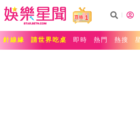
1
針線緣
請世界吃桌
即時
熱門
熱搜