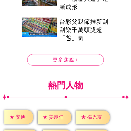
漸成形
台彩父親節推新刮
刮樂千萬頭獎超
「爸」氣
更多焦點+
熱門人物
★
安迪
★
姜厚任
★
楊光友