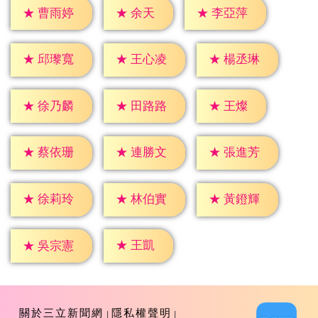
★
余天
★
曹雨婷
★
李亞萍
★
邱瓈寬
★
王心凌
★
楊丞琳
★
王燦
★
徐乃麟
★
田路路
★
蔡依珊
★
連勝文
★
張進芳
★
徐莉玲
★
林伯實
★
黃鐙輝
★
王凱
★
吳宗憲
關於三立新聞網
隱私權聲明