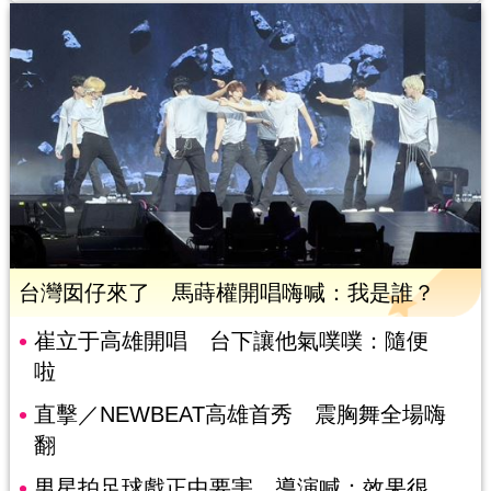
台灣囡仔來了 馬蒔權開唱嗨喊：我是誰？
崔立于高雄開唱 台下讓他氣噗噗：隨便
啦
直擊／NEWBEAT高雄首秀 震胸舞全場嗨
翻
男星拍足球戲正中要害 導演喊：效果很