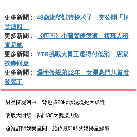
更多新聞：
43歲湘瑩試管拚求子 突公開「超
音波照」
更多新聞：
《柯南》小蘭聲優病逝 接班人證
實是她
更多新聞：
YTR挑戰大胃王還得付低消 店家
挨轟回應
更多新聞：
爆性侵親弟12年 女星豪門尪首度
發聲了
男星陳屍河中 背包藏20kg水泥塊死因成謎
改版大回饋 熱門3C大獎接力送
追蹤訂閱娛樂星聞 給你最即時的娛樂星鮮事