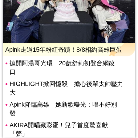
Apink走過15年粉紅奇蹟！8/8相約高雄巨蛋
拋開阿湯哥光環 20歲舒莉初登台網改
口
HIGHLIGHT掀回憶殺 擔心後輩太帥壓力
大
Apink降臨高雄 她新歌曝光：唱不好別
發
AKIRA開唱藏彩蛋！兒子首度驚喜獻
「聲」