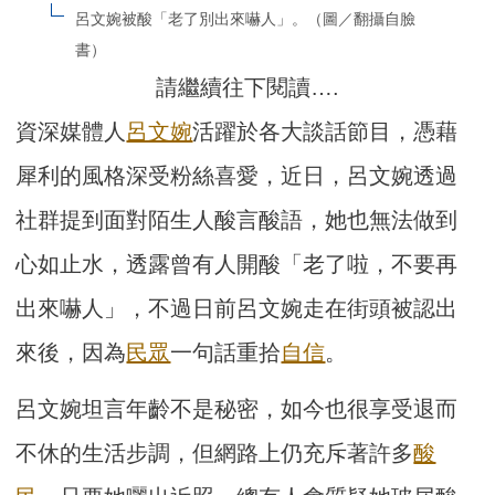
呂文婉被酸「老了別出來嚇人」。（圖／翻攝自臉
書）
請繼續往下閱讀….
資深媒體人
呂文婉
活躍於各大談話節目，憑藉
犀利的風格深受粉絲喜愛，近日，呂文婉透過
社群提到面對陌生人酸言酸語，她也無法做到
心如止水，透露曾有人開酸「老了啦，不要再
出來嚇人」，不過日前呂文婉走在街頭被認出
來後，因為
民眾
一句話重拾
自信
。
呂文婉坦言年齡不是秘密，如今也很享受退而
不休的生活步調，但網路上仍充斥著許多
酸