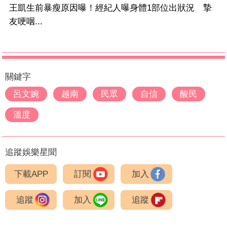
王凱生前暴瘦原因曝！經紀人曝身體1部位出狀況 摯
友哽咽...
關鍵字
呂文婉
越南
民眾
自信
酸民
溫度
追蹤娛樂星聞
下載APP
訂閱
加入
追蹤
加入
追蹤