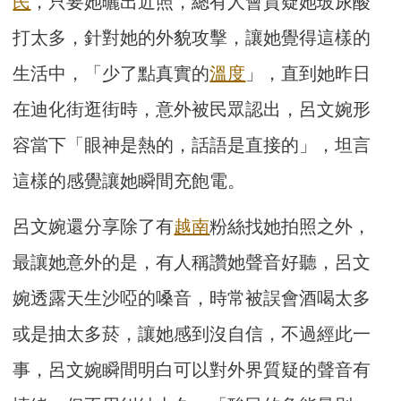
民
，只要她曬出近照，總有人會質疑她玻尿酸
打太多，針對她的外貌攻擊，讓她覺得這樣的
生活中，「少了點真實的
溫度
」，直到她昨日
在迪化街逛街時，意外被民眾認出，呂文婉形
容當下「眼神是熱的，話語是直接的」，坦言
這樣的感覺讓她瞬間充飽電。
呂文婉還分享除了有
越南
粉絲找她拍照之外，
最讓她意外的是，有人稱讚她聲音好聽，呂文
婉透露天生沙啞的嗓音，時常被誤會酒喝太多
或是抽太多菸，讓她感到沒自信，不過經此一
事，呂文婉瞬間明白可以對外界質疑的聲音有