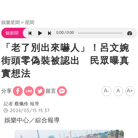
娛樂星聞
星聞
0:00
0:00
聽新聞
「老了別出來嚇人」！呂文婉
街頭零偽裝被認出 民眾曝真
實想法
A-
A
A+
分享
留言
記者
蔡佩伶
報導
2026/05/15 15:37
娛樂中心／綜合報導