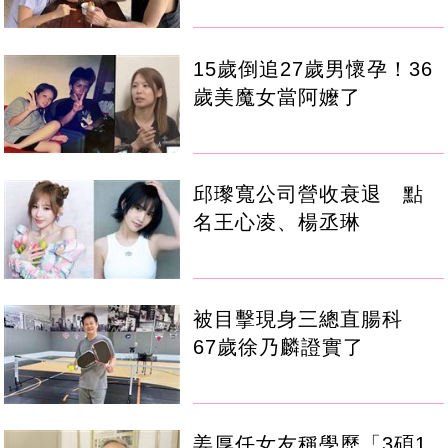
15歲倒追27歲男懷孕！36
歲美魔女當阿嬤了
邱瓈寬公司營收衰退 點
名王心凌、楊丞琳
被目擊現身三總直腸科
67歲徐乃麟證實了
姜厚任女友稱學歷「3碩1