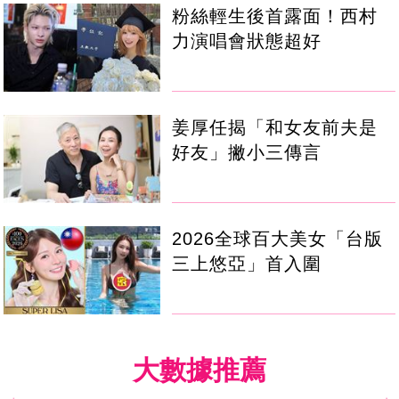
粉絲輕生後首露面！西村
力演唱會狀態超好
姜厚任揭「和女友前夫是
好友」撇小三傳言
2026全球百大美女「台版
三上悠亞」首入圍
大數據推薦