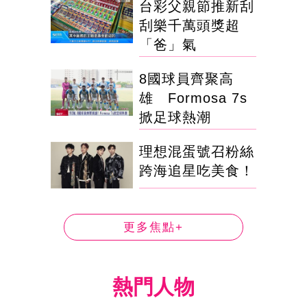
台彩父親節推新刮
刮樂千萬頭獎超
「爸」氣
8國球員齊聚高
雄 Formosa 7s
掀足球熱潮
理想混蛋號召粉絲
跨海追星吃美食！
更多焦點+
熱門人物