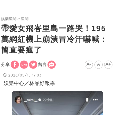
娛樂星聞
星聞
帶愛女飛峇里島一路哭！195
萬網紅機上崩潰冒冷汗嚇喊：
簡直要瘋了
A-
A
A+
分享
留言
2026/05/15 17:03
娛樂中心／林品妤報導