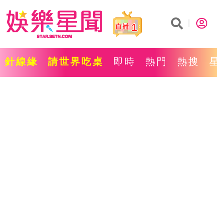
1
針線緣
請世界吃桌
即時
熱門
熱搜