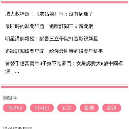
肥大叔猝逝！《灰姑娘》悼：沒有病痛了
最即時的新聞話題 追蹤訂閱三立新聞網
明星講師親授！醒吾三立學院打造影視新星
追蹤訂閱娛樂星聞 給你最即時的娛樂星鮮事
昔替千億富商生3子嫁不進豪門！女星認愛大9歲中國導
演 ...
關鍵字
RalRal
박서빈
女兒
搭機
崩潰