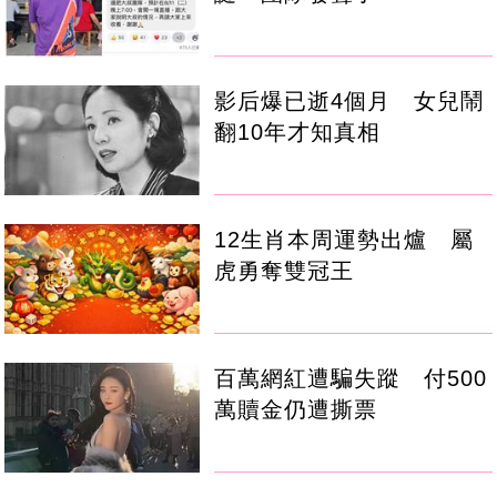
影后爆已逝4個月 女兒鬧
翻10年才知真相
12生肖本周運勢出爐 屬
虎勇奪雙冠王
百萬網紅遭騙失蹤 付500
萬贖金仍遭撕票