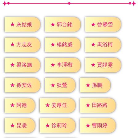
★
灰姑娘
★
郭台銘
★
曾馨瑩
★
方志友
★
楊銘威
★
馬浴柯
★
梁洛施
★
李澤楷
★
賈靜雯
★
狄鶯
★
孫鵬
★
孫安佐
★
阿翰
★
姜厚任
★
田路路
★
昆凌
★
徐莉玲
★
曹雨婷