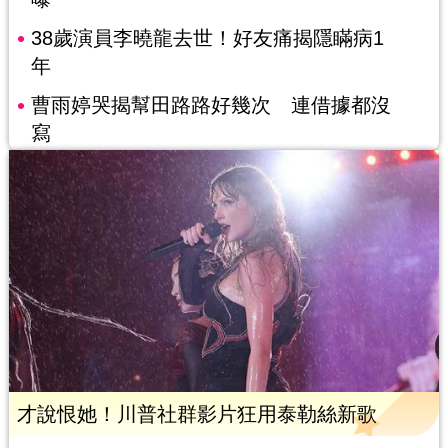
38歲演員李曉龍去世！好友痛揭隱瞞病1
年
曹雨婷哭揭幫田路路好幾次 連借據都沒
寫
才說恨她！川普社群影片狂用泰勒絲新歌