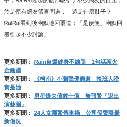
中，RalRal隆起的腹部吸引了不少網友的目光，
於是便有網友留言問道：「這是什麼肚子？」
RalRal看到後幽默地回覆道：「是便便」幽默回
覆引起不少討論。
更多新聞：
Rain自爆健身不練腿 1句話惹火
金鍾國
更多新聞：
《柯南》小蘭聲優病逝 接班人證
實是她
更多新聞：
男星爆欠債數十億 無預警「退出
演藝圈」
更多新聞：
24人女團驚傳車禍 公司發聲曝最
新傷況