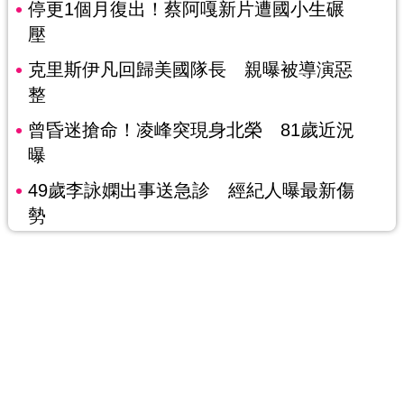
停更1個月復出！蔡阿嘎新片遭國小生碾
壓
克里斯伊凡回歸美國隊長 親曝被導演惡
整
曾昏迷搶命！凌峰突現身北榮 81歲近況
曝
49歲李詠嫻出事送急診 經紀人曝最新傷
勢