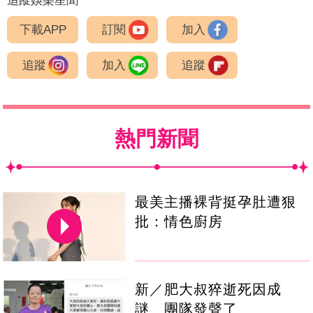
追蹤娛樂星聞
下載APP
訂閱
加入
追蹤
加入
追蹤
熱門新聞
最美主播裸背挺孕肚遭狠
批：情色廚房
新／肥大叔猝逝死因成
謎 團隊發聲了