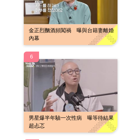
金正烈酗酒頻闖禍 曝與台籍妻離婚
內幕
6
男星爆半年驗一次性病 曝等待結果
超忐忑