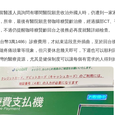
當醫護人員詢問有哪間醫院願意收治外國人時，仍遭到一家
，所幸，最後有醫院願意替咖啡糖賢齡治療，經過腦部CT、
，不過仍提醒咖啡糖賢齡回台之後務必再度就醫詳細檢查。
約台幣3萬1486）診療費用，才結束這段意外插曲，至於回台
隨疼痛頭暈等現象，但只要休息幾天即可，下週也可以順利
灣的醫療資源，尤其是健保制度可以讓每個有需求的人得到