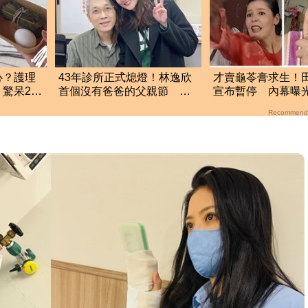
心？護理
43年診所正式熄燈！林逸欣
才賣龜苓膏求生！
驚呆2百
首個沒有爸爸的父親節 門
宣布暫停 內幕曝
口卻爆排隊潮
諒
Recommend