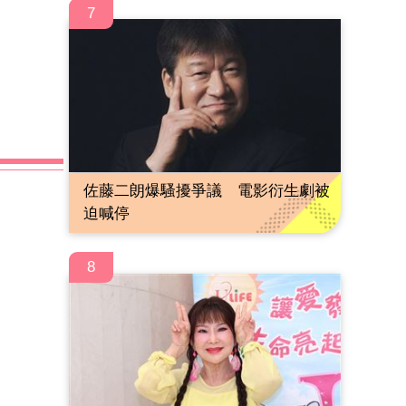
7
佐藤二朗爆騷擾爭議 電影衍生劇被
迫喊停
8