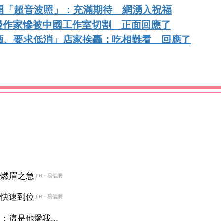
開「超音波照」：充滿期待 網湧入祝福
漫作家慘被中國工作室切割 正面回應了
補酒、要求低消」店家挨轟：吃相難看 回應了
決燃眉之急
PR・易借網
金快速到位
PR・易借網
這是他愛我...