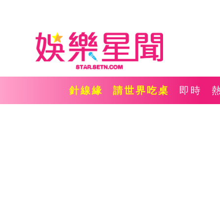
針線緣
請世界吃桌
即時