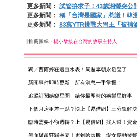
更多新聞：
試管拚求子！43歲湘瑩突公
更多新聞：
稱「台灣是國家」惹議！韓
更多新聞：
83萬YTR挑戰大胃王「被
推薦圖輯
楊小黎接在台灣的故事主持人
獨／曹雨婷狂遭查水表！周遊李朝永發聲了
新聞事件即時更新 所有消息一手掌握！
追蹤訂閱娛樂星聞 給你最即時的娛樂星鮮事
下個月房租差一點？快上【易借網】三分鐘解
臨時需要小額週轉？上【易借網】找人幫！資
黑面辦超狂歸寧宴！累到險虛脫 愛女感動發聲：