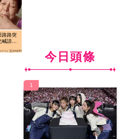
田路路突
光喊請原
ed by
今日頭條
1