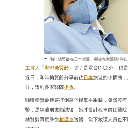
咖啡糖賢齡在日本就醫，卻被多家醫院拒收
主持人
「
咖啡糖賢齡
」除了是電台DJ之外，也
近日，咖啡糖賢齡分享前往
日本
旅遊的小插曲，
分，遭到多家醫院
拒收
。
咖啡糖賢齡透露摔倒當下撞擊手跟臉，雖然沒有
醫，是經過朋友勸誡後，她才搭計程車前往醫院
糖賢齡再度乘坐
救護車
送醫，當下救護人員也不