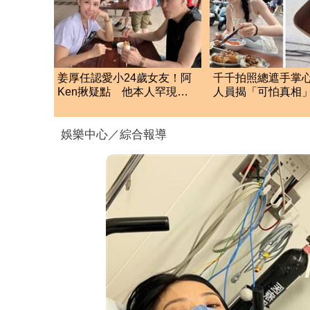
姜厚任認愛小24歲女友！阿
千千拍照總遮手掌
Ken揪疑點 他本人罕現身6
人員揭「可怕真相」
點嗆：你們不懂
萬人：長知識
娛樂中心／綜合報導