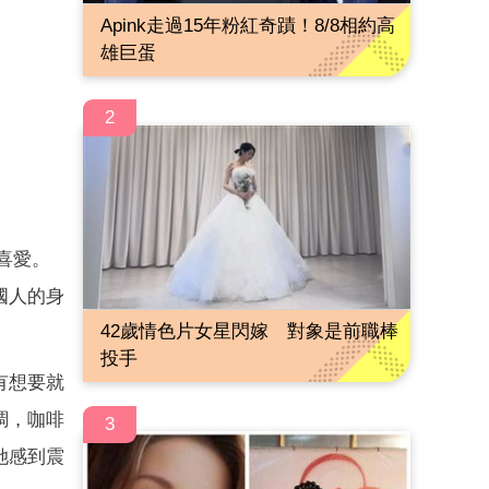
Apink走過15年粉紅奇蹟！8/8相約高
雄巨蛋
2
喜愛。
國人的身
42歲情色片女星閃嫁 對象是前職棒
投手
有想要就
調，咖啡
3
她感到震