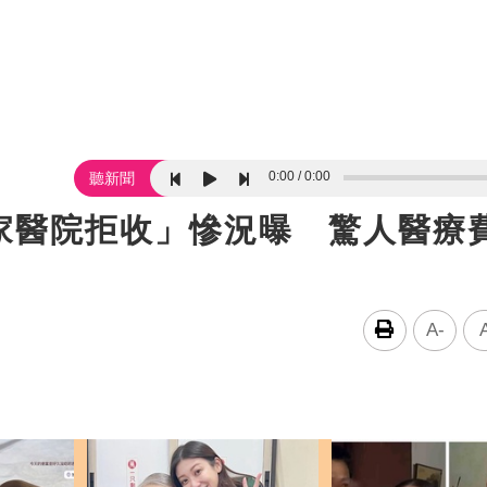
0:00
0:00
聽新聞
家醫院拒收」慘況曝 驚人醫療
A-