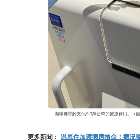
咖啡糖賢齡支付約3萬台幣的醫療費用。（
更多新聞：
温嵐住加護病房搶命！病況