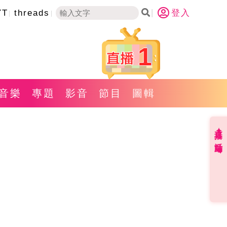
YT
threads
登入
1
音樂
專題
影音
節目
圖輯
直播✦活動