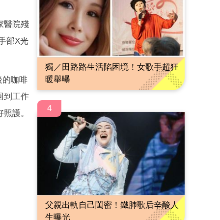
家醫院殘
手部X光
獨／田路路生活陷困境！女歌手超狂
暖舉曝
後的咖啡
回到工作
4
好照護。
父親出軌自己閨密！鐵肺歌后辛酸人
生曝光