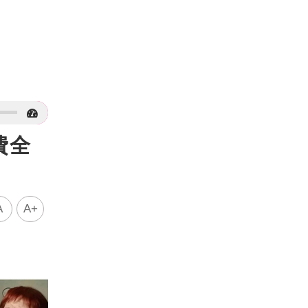
費全
A
A+