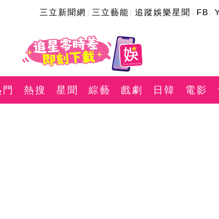
三立新聞網
三立藝能
追蹤娛樂星聞
FB
熱門
熱搜
星聞
綜藝
戲劇
日韓
電影