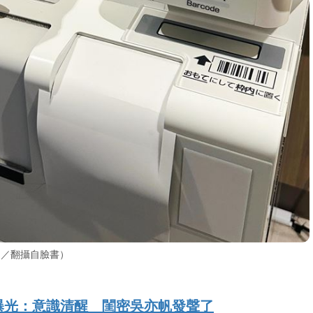
圖／翻攝自臉書）
曝光：意識清醒 閨密吳亦帆發聲了