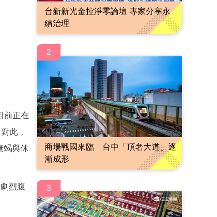
台新新光金控淨零論壇 專家分享永
續治理
2
目前正在
。對此，
商場戰國來臨 台中「頂奢大道」逐
衰竭與休
漸成形
隨劇烈腹
3