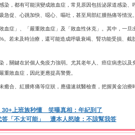
感染，都有可能演變成敗血症，常見原因包括泌尿道感染、
吸急促、心跳加快、噁心、嘔吐，甚至局部紅腫熱痛等情況
敗血症」、「嚴重敗血症」及「敗血性休克」。其中，一旦
0%。若未及時治療，還可能造成呼吸衰竭、腎功能受損、截
染，關鍵在於個人免疫力強弱。尤其老年人、癌症病患以及
嚴重敗血症，因此更應提高警覺。
未癒合、紅腫疼痛等症狀，應儘速就醫檢查，把握黃金治療
30+上班族秒懂 笑曝真相：年紀到了
代答「不太可能」 遭本人怒嗆：不該幫我答