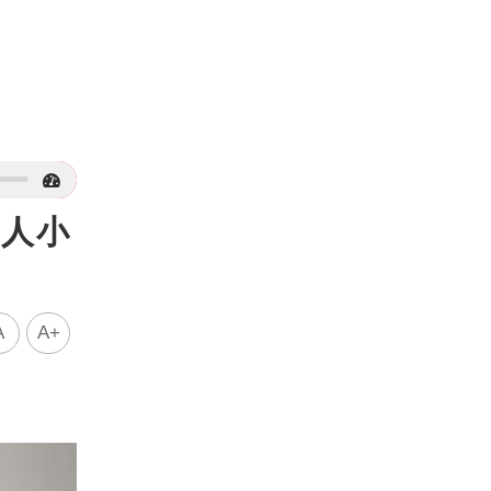
類人小
A
A+