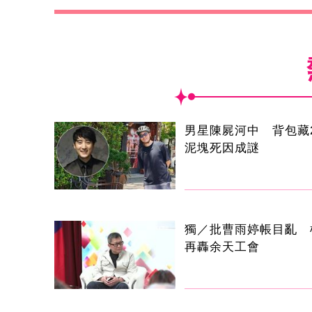
男星陳屍河中 背包藏2
泥塊死因成謎
獨／批曹雨婷帳目亂 
再轟余天工會