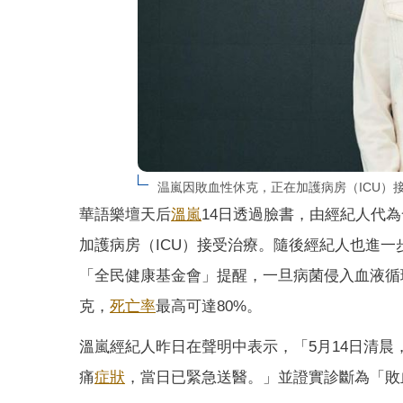
温嵐因敗血性休克，正在加護病房（ICU）
華語樂壇天后
溫嵐
14日透過臉書，由經紀人代
加護病房（ICU）接受治療。隨後經紀人也進一
「全民健康基金會」提醒，一旦病菌侵入血液循
克，
死亡率
最高可達80%。
溫嵐經紀人昨日在聲明中表示，「5月14日清
痛
症狀
，當日已緊急送醫。」並證實診斷為「敗