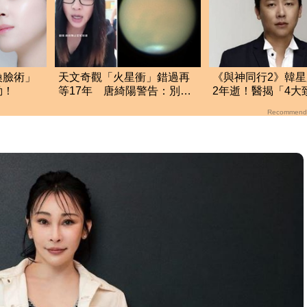
換臉術」
天文奇觀「火星衝」錯過再
《與神同行2》韓
動！
等17年 唐綺陽警告：別看
2年逝！醫揭「4大
為妙
訊」：不只頭爆痛
Recommend