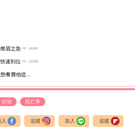
決燃眉之急
PR・易借網
金快速到位
PR・易借網
餐費他從...
症狀
死亡率
加入
追蹤
加入
追蹤