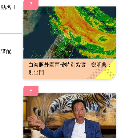
7
 點名王
食譜配
白海豚外圍雨帶特別紮實 鄭明典：
別出門
8