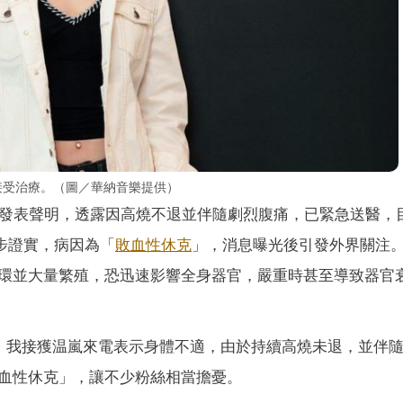
接受治療。（圖／華納音樂提供）
為發表聲明，透露因高燒不退並伴隨劇烈腹痛，已緊急送醫，
步證實，病因為「
敗血性休克
」，消息曝光後引發外界關注
環並大量繁殖，恐迅速影響全身器官，嚴重時甚至導致器官
晨，我接獲温嵐來電表示身體不適，由於持續高燒未退，並伴
血性休克」，讓不少粉絲相當擔憂。