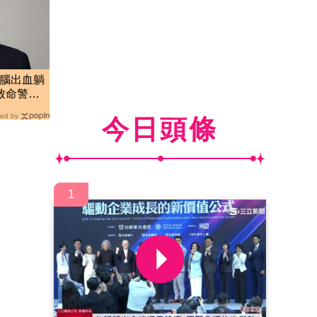
星腦出血躺
致命警
ed by
今日頭條
1