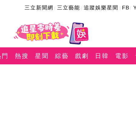
三立新聞網
三立藝能
追蹤娛樂星聞
FB
熱門
熱搜
星聞
綜藝
戲劇
日韓
電影