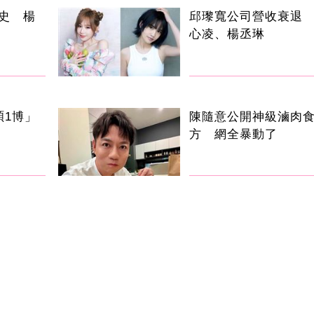
史 楊
邱瓈寬公司營收衰退
心凌、楊丞琳
碩1博」
陳隨意公開神級滷肉
方 網全暴動了