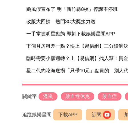
颱風假宣布了 明「新竹縣8校」停課不停班
改版大回饋 熱門3C大獎接力送
一手掌握明星動態 即刻下載娛樂星聞APP
下個月房租差一點？快上【易借網】三分鐘解
臨時需要小額週轉？上【易借網】找人幫！資
星二代約吃海底撈「只帶10元」點貴的 別人代墊
關鍵字
溫嵐
敗血性休克
敗血症
追蹤娛樂星聞
下載APP
訂閱