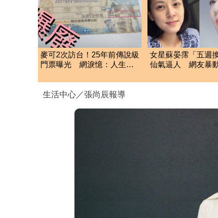
麥可2次訪台！25年前傳說級
女星蘇晏霈「五週
門票曝光 網淚憶：人生值
仙氣逼人 網友暴
了
生活中心／張尚辰報導