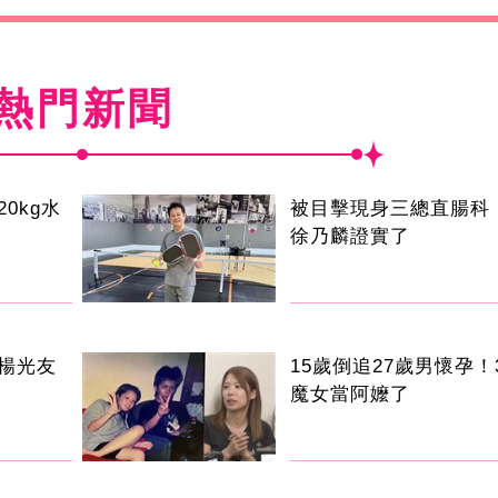
熱門新聞
0kg水
被目擊現身三總直腸科 
徐乃麟證實了
楊光友
15歲倒追27歲男懷孕！
魔女當阿嬤了