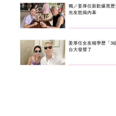
獨／姜厚任新歡爆黑歷
光友怒揭內幕
姜厚任女友稱學歷「3
台大發聲了