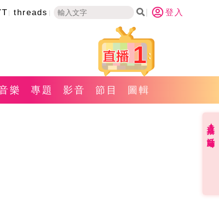
YT
threads
登入
1
音樂
專題
影音
節目
圖輯
直播✦活動