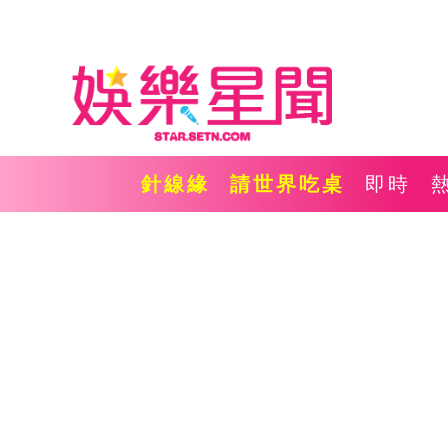
針線緣
請世界吃桌
即時