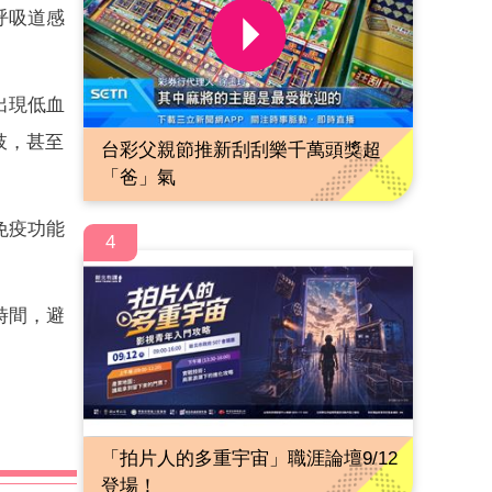
呼吸道感
。
出現低血
肢，甚至
台彩父親節推新刮刮樂千萬頭獎超
「爸」氣
免疫功能
4
時間，避
「拍片人的多重宇宙」職涯論壇9/12
登場！