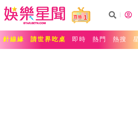
1
針線緣
請世界吃桌
即時
熱門
熱搜