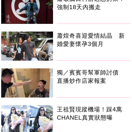
強制18天內搬走
蕭煌奇喜迎愛情結晶 新
婚愛妻懷孕3個月
獨／賓賓哥幫軍師討債
直播炒作店家報案
王祖賢現蹤機場！踩4萬
CHANEL真實狀態曝