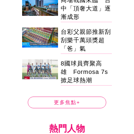
中「頂奢大道」逐
漸成形
台彩父親節推新刮
刮樂千萬頭獎超
「爸」氣
8國球員齊聚高
雄 Formosa 7s
掀足球熱潮
更多焦點+
熱門人物