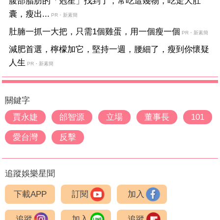
腹部脂肪的「剋星」找到了，常吃這幾物，吃走大肚
囊，瘦出...
PR・新素簡
肚腩一抓一大把，只需1個雞蛋，用一個瘦一個
PR・新素簡
減肥首選，檸檬加它，堅持一週，腰細了，瘦到你懷疑
人生
PR・新素簡
關鍵字
賈永婕
邰智源
立場
董事長
101
愛台灣
反擊
追蹤娛樂星聞
下載APP
訂閱
加入
追蹤
加入
追蹤