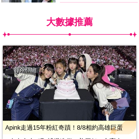
大數據推薦
Apink走過15年粉紅奇蹟！8/8相約高雄巨蛋