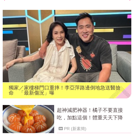
獨家／家樓梯門口重摔！李亞萍路邊倒地急送醫搶
命 「最新傷況」曝
超神減肥神器！橘子不要直接
吃，加點這個！體重天天下降
PR (新素簡)