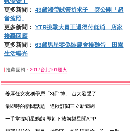
帆發聲了
更多新聞：
43歲湘瑩試管拚求子 突公開「超
音波照」
更多新聞：
YTR挑戰大胃王還得付低消 店家
挨轟回應
更多新聞：
63歲男星零偽裝農舍撿雞蛋 田園
生活曝光
推薦圖輯
2017台北101煙火
姜厚任女友稱學歷「3碩1博」 台大發聲了
最即時的新聞話題 追蹤訂閱三立新聞網
一手掌握明星動態 即刻下載娛樂星聞APP