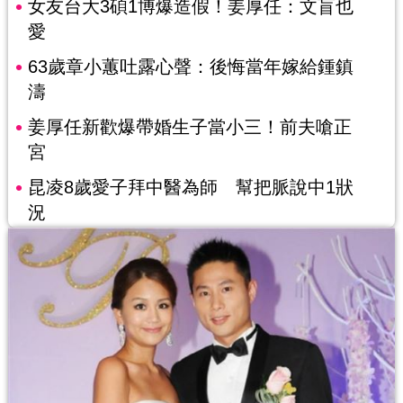
女友台大3碩1博爆造假！姜厚任：文盲也
愛
63歲章小蕙吐露心聲：後悔當年嫁給鍾鎮
濤
姜厚任新歡爆帶婚生子當小三！前夫嗆正
宮
昆凌8歲愛子拜中醫為師 幫把脈說中1狀
況