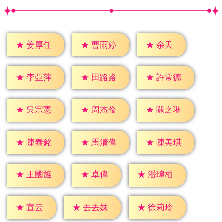
★
余天
★
姜厚任
★
曹雨婷
★
李亞萍
★
田路路
★
許常德
★
吳宗憲
★
周杰倫
★
關之琳
★
陳泰銘
★
馬清偉
★
陳美琪
★
卓偉
★
王國旌
★
潘瑋柏
★
宣云
★
丟丟妹
★
徐莉玲