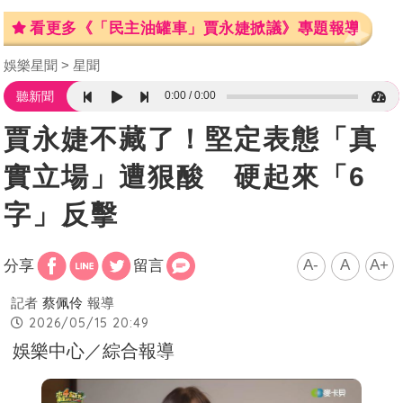
看更多《「民主油罐車」賈永婕掀議》專題報導
娛樂星聞
星聞
0:00
0:00
聽新聞
賈永婕不藏了！堅定表態「真
實立場」遭狠酸 硬起來「6
字」反擊
A-
A
A+
分享
留言
記者
蔡佩伶
報導
2026/05/15 20:49
娛樂中心／綜合報導