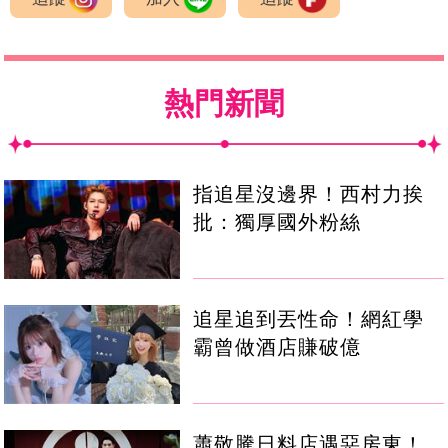
熱門新聞
指追星沒邊界！西村力挨
批：獨厚國外粉絲
追星追到丟性命！網紅學
霸曾做酒店賺破億
蕭敬騰日料店遇惡房東！