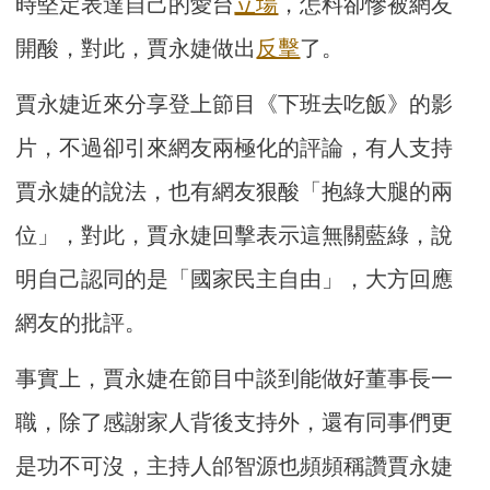
時堅定表達自己的愛台
立場
，怎料卻慘被網友
開酸，對此，賈永婕做出
反擊
了。
賈永婕近來分享登上節目《下班去吃飯》的影
片，不過卻引來網友兩極化的評論，有人支持
賈永婕的說法，也有網友狠酸「抱綠大腿的兩
位」，對此，賈永婕回擊表示這無關藍綠，說
明自己認同的是「國家民主自由」，大方回應
網友的批評。
事實上，賈永婕在節目中談到能做好董事長一
職，除了感謝家人背後支持外，還有同事們更
是功不可沒，主持人邰智源也頻頻稱讚賈永婕