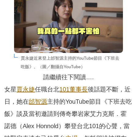
賈永婕近來登上邰智源主持的YouTube節目《下班去
吃飯》。（圖／翻攝自YouTube）
請繼續往下閱讀….
女星
賈永婕
任職台北
101
董事長
後話題不斷，近
日，她在
邰智源
主持的YouTube節目《下班去吃
飯》談及當初邀請到傳奇攀岩家艾力克斯．霍
諾德（Alex Honnold）攀登台北101的心聲，當