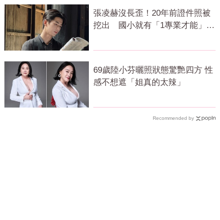
張凌赫沒長歪！20年前證件照被
挖出 國小就有「1專業才能」震
撼網
69歲陸小芬曬照狀態驚艷四方 性
感不想遮「姐真的太辣」
Recommended by