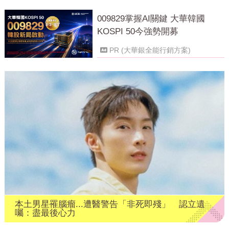
009829掌握AI關鍵 大華韓國
KOSPI 50今強勢開募
PR (大華銀全能行銷方案)
本土男星罹腦瘤...遭醫警告「非死即殘」 認立遺
囑：盡最後心力