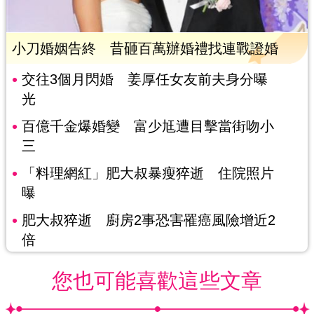
小刀婚姻告終 昔砸百萬辦婚禮找連戰證婚
交往3個月閃婚 姜厚任女友前夫身分曝
光
百億千金爆婚變 富少尪遭目擊當街吻小
三
「料理網紅」肥大叔暴瘦猝逝 住院照片
曝
肥大叔猝逝 廚房2事恐害罹癌風險增近2
倍
您也可能喜歡這些文章