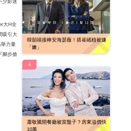
不少影迷
r大H全
間吸引大
韓韶禧接棒安海瑟薇！搭崔岷植被嫌
高舉力量
「嫩」
下腳步搶
4
蕭敬騰開餐廳被當盤子？房東溢價快
10萬