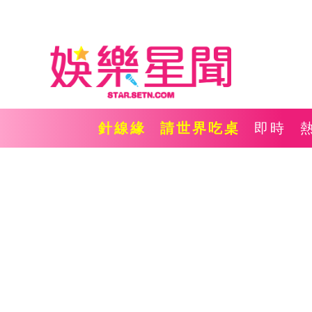
針線緣
請世界吃桌
即時