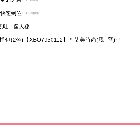
金快速到位
PR・易借網
吐「留人秘...
(2色)【XBO7950112】＊艾美時尚(現+預)
PR