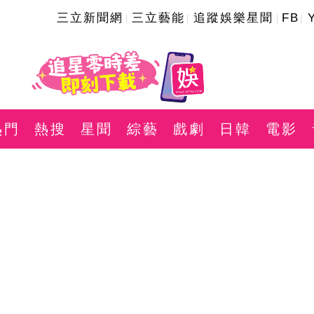
三立新聞網
三立藝能
追蹤娛樂星聞
FB
熱門
熱搜
星聞
綜藝
戲劇
日韓
電影