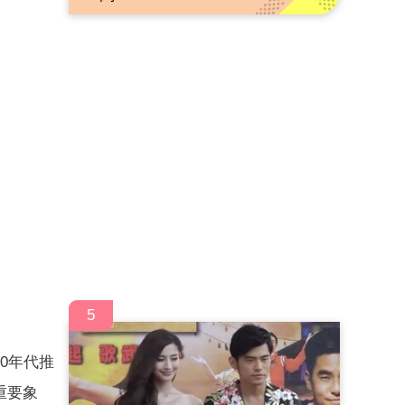
5
0年代推
重要象