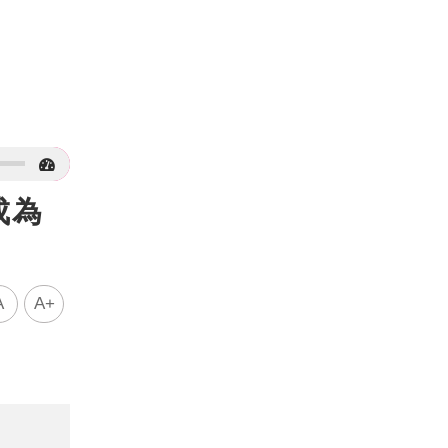
成為
A
A+