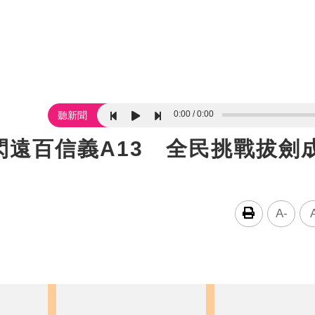
0:00
0:00
聽新聞
遠百信義A13 全民挑戰拔劍
A-