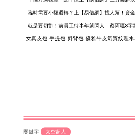
臨時需要小額週轉？上【易借網】找人幫！資
就是要切割！前員工待半年就閃人 蔡阿嘎8字親
女真皮包 手提包 斜背包 優雅牛皮氣質紋理水桶包
關鍵字
太空超人