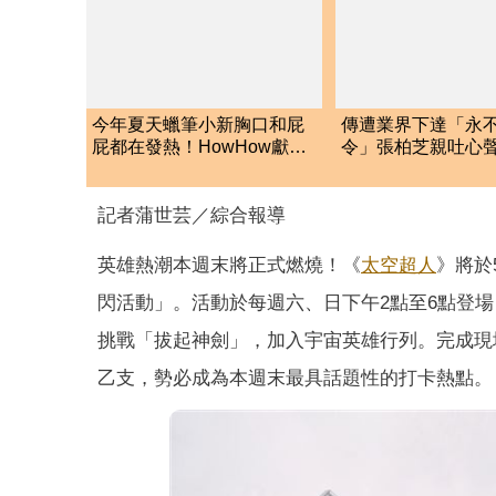
今年夏天蠟筆小新胸口和屁
傳遭業界下達「永
屁都在發熱！HowHow獻聲
令」張柏芝親吐心
扮反派
未離開大銀幕
記者蒲世芸／綜合報導
英雄熱潮本週末將正式燃燒！《
太空超人
》將於
閃活動」。活動於每週六、日下午2點至6點登
挑戰「拔起神劍」，加入宇宙英雄行列。完成現
乙支，勢必成為本週末最具話題性的打卡熱點。