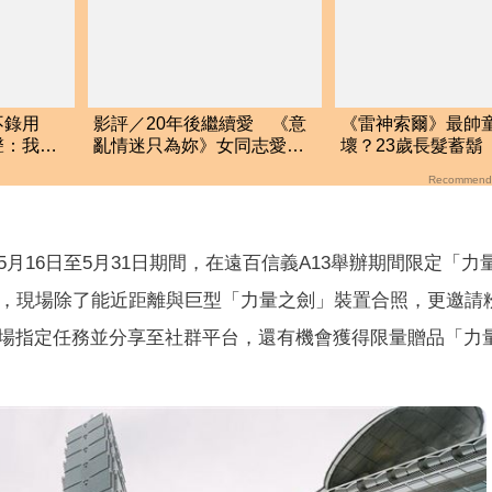
不錄用
影評／20年後繼續愛 《意
《雷神索爾》最帥
聲：我從
亂情迷只為妳》女同志愛情
壞？23歲長髮蓄鬍
魔咒
廢照曝
Recommend
5月16日至5月31日期間，在遠百信義A13舉辦期間限定「力
場，現場除了能近距離與巨型「力量之劍」裝置合照，更邀請
場指定任務並分享至社群平台，還有機會獲得限量贈品「力