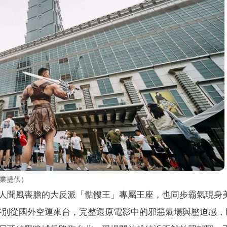
影業提供）
人聞風喪膽的大反派「骷髏王」專屬王座，也同步霸氣現身
，特別從國外空運來台，完整還原電影中的邪惡氣場與壓迫感，