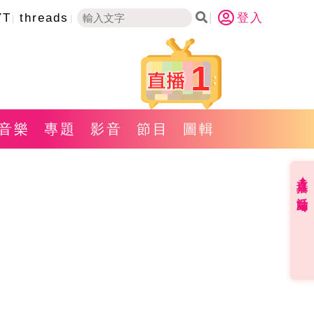
YT
threads
登入
1
音樂
專題
影音
節目
圖輯
直播✦活動