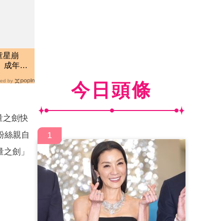
童星崩
 成年頹
ed by
今日頭條
量之劍快
粉絲親自
1
量之劍」