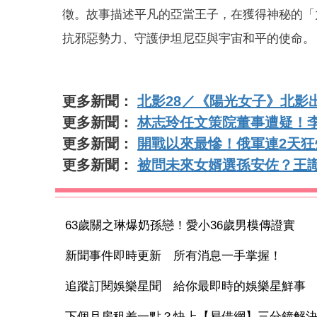
徵。故事描述平凡的亞當王子，在獲得神秘的「
抗邪惡勢力、守護伊坦尼亞與宇宙和平的使命。
更多新聞：
北影28／《陽光女子》北影
更多新聞：
林志玲任文策院董事遭疑！李
更多新聞：
開戰以來最慘！俄軍連2天狂
更多新聞：
被問未來女婿選孫安佐？王
63歲關之琳爆奶孫戀！愛小36歲男模傳證實
新聞事件即時更新 所有消息一手掌握！
追蹤訂閱娛樂星聞 給你最即時的娛樂星鮮事
下個月房租差一點？快上【易借網】三分鐘解