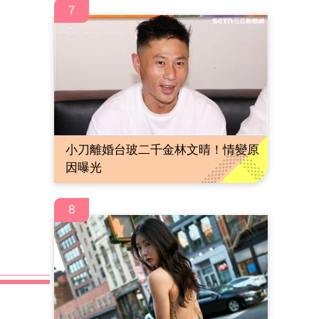
7
小刀離婚台玻二千金林文晴！情變原
因曝光
8