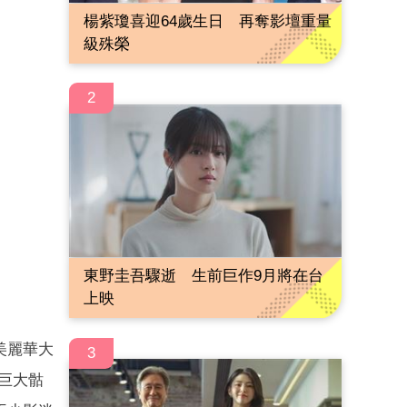
楊紫瓊喜迎64歲生日 再奪影壇重量
級殊榮
2
東野圭吾驟逝 生前巨作9月將在台
上映
美麗華大
3
巨大骷