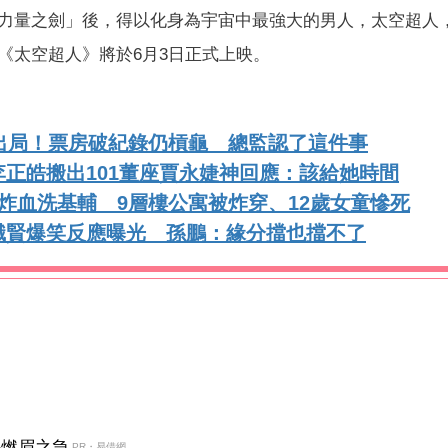
力量之劍」後，得以化身為宇宙中最強大的男人，太空超人
《太空超人》將於6月3日正式上映。
出局！票房破紀錄仍槓龜 總監認了這件事
正皓搬出101董座賈永婕神回應：該給她時間
炸血洗基輔 9層樓公寓被炸穿、12歲女童慘死
識賢爆笑反應曝光 孫鵬：緣分擋也擋不了
決燃眉之急
PR・易借網