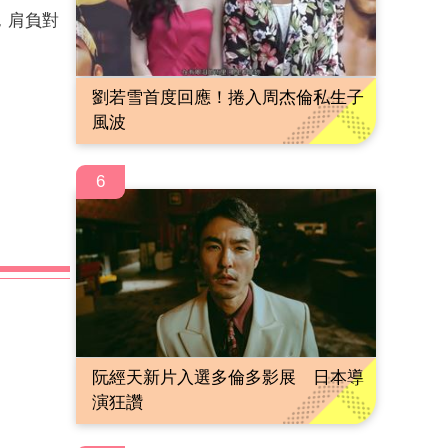
，肩負對
劉若雪首度回應！捲入周杰倫私生子
風波
6
阮經天新片入選多倫多影展 日本導
演狂讚