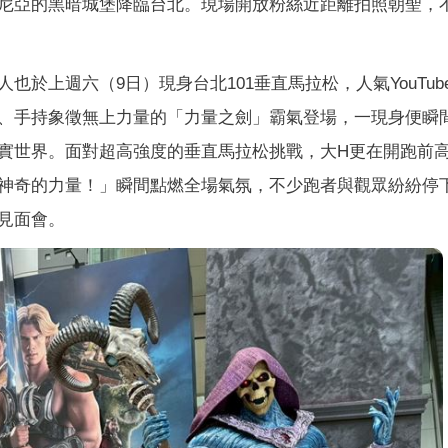
尼亞的黑暗城堡降臨台北。現場開放粉絲近距離拍照朝聖，
於上週六（9日）現身台北101垂直馬拉松，人氣YouTube
、手持象徵無上力量的「力量之劍」霸氣登場，一現身便瞬
實世界。面對超高強度的垂直馬拉松挑戰，大H更在開跑前
神奇的力量！」瞬間點燃全場氣氛，不少跑者與觀眾紛紛停
見面會。