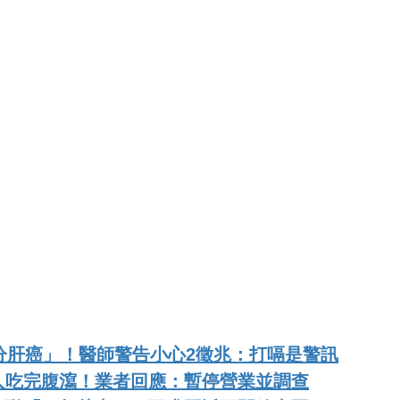
分肝癌」！醫師警告小心2徵兆：打嗝是警訊
人吃完腹瀉！業者回應：暫停營業並調查