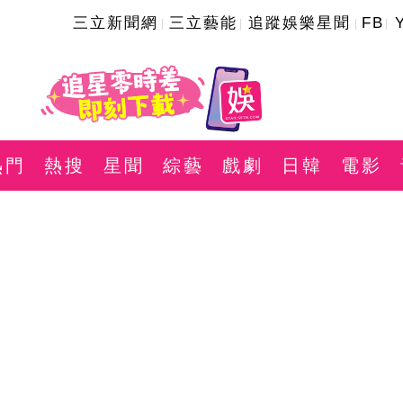
三立新聞網
三立藝能
追蹤娛樂星聞
FB
熱門
熱搜
星聞
綜藝
戲劇
日韓
電影