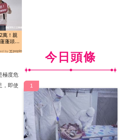
2萬！親
開蓮蓬頭都
ed by
今日頭條
是極度危
足，即使
1