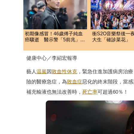
初期像感冒！46歲傅子純血
衝S2O音樂祭後一
癌驟逝 醫示警「5前兆」易
大生「確診菜花」
被忽視
喊：真的別僥倖
健康中心／李紹宏報導
藝人
温嵐
因
敗血性休克
，緊急住進加護病房治療
險的醫療急症，為
敗血症
惡化的終末階段，當感
補充輸液也無法改善時，
死亡率
可超過60％！