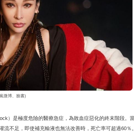
嵐微博、臉書)
 shock）是極度危險的醫療急症，為敗血症惡化的終末階段。
灌流不足，即使補充輸液也無法改善時，死亡率可超過60％