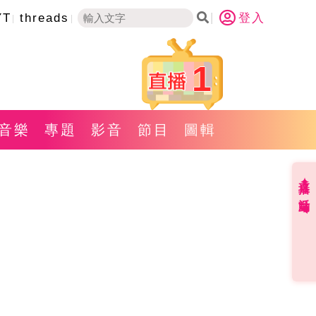
YT
threads
登入
1
音樂
專題
影音
節目
圖輯
直播✦活動