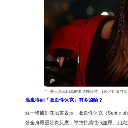
藝人温嵐因為敗血送醫搶救。(圖／翻攝自溫
温嵐得到「敗血性休克」有多凶險？
蘇一峰醫師在臉書表示，敗血性休克（Septic
發全身嚴重發炎反應，導致持續性低血壓、組織