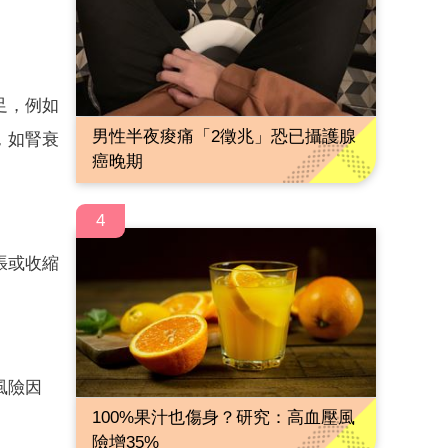
足，例如
男性半夜痠痛「2徵兆」恐已攝護腺
，如腎衰
癌晚期
4
張或收縮
風險因
100%果汁也傷身？研究：高血壓風
險增35%