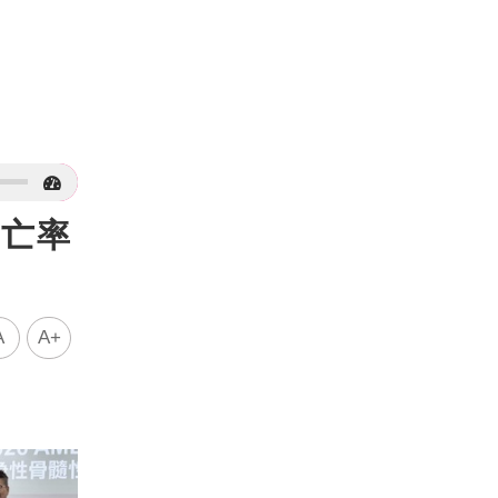
死亡率
A
A+