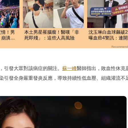
夜情！男
本土男星罹腦瘤！醫嘆「非
沈玉琳白血球飆破2
 崩潰
死即殘」：這些人高風險
曝血癌4警訊：連
沒力氣
Recommend
，引發大眾對該病症的關注。
蘇一峰
醫師指出，敗血性休克
染引發全身嚴重發炎反應，導致持續性低血壓、組織灌流不