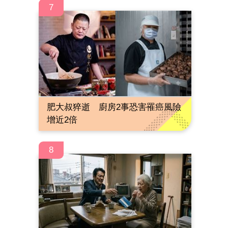
7
肥大叔猝逝 廚房2事恐害罹癌風險
增近2倍
8