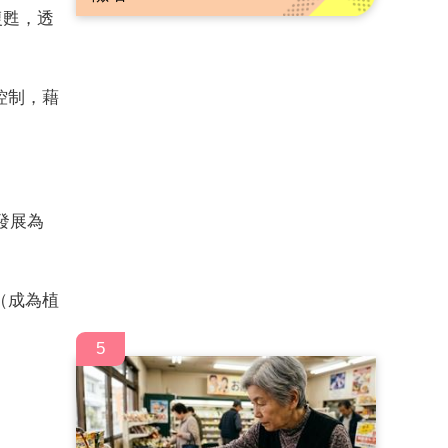
復甦，透
控制，藉
發展為
（成為植
5