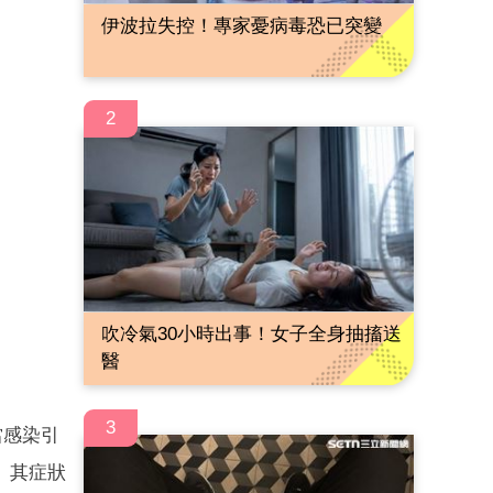
伊波拉失控！專家憂病毒恐已突變
2
吹冷氣30小時出事！女子全身抽搐送
醫
3
當感染引
。其症狀