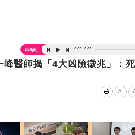
0:00
0:00
聽新聞
一峰醫師揭「4大凶險徵兆」：
A-