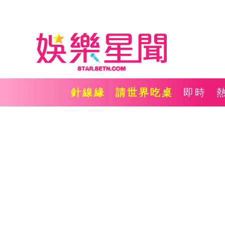
針線緣
請世界吃桌
即時