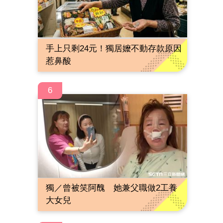
手上只剩24元！獨居嬤不動存款原因
惹鼻酸
6
獨／曾被笑阿醜 她兼父職做2工養
大女兒