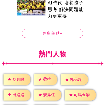
AI時代!培養孩子
思考.解決問題能
力更重要
更多焦點+
熱門人物
★
蘿拉
★
蔡阿嘎
★
郭品超
★
田路路
★
姜厚任
★
司馬玉嬌