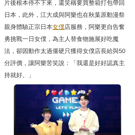
片後根本停不下來，還笑稱要買整箱打包帶回
日本，此外，江大成與阿樂也在秋葉原動漫祭
親身體驗正宗日本
女僕
店服務，阿樂更自告奮
勇挑戰一日女僕，為主人替食物施展好吃魔
法，卻因動作太過僵硬只獲得女僕店長給與50
分評價，讓阿樂苦笑說：「我還是好好認真主
持就好。」