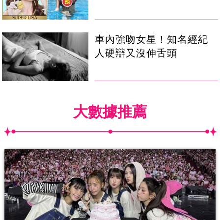
車內強吻女星！知名經紀
人硬辯又沒伸舌頭
大數據推薦