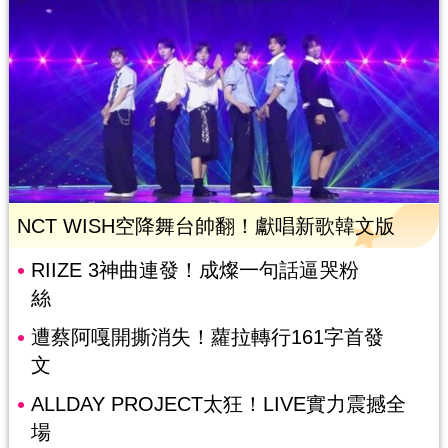
NCT WISH空降舞台帥翻！獻唱新歌韓文版
RIIZE 3神曲連發！成燦一句話逼哭粉
絲
遭蔡阿嘎開撕消失！蘿拉轉行161字首發
文
ALLDAY PROJECT太狂！LIVE實力震撼全
場