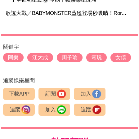
歌謠大戰／BABYMONSTER藍毯登場秒吸睛！Ror...
關鍵字
阿樂
江大成
周子瑜
電玩
女僕
追蹤娛樂星聞
下載APP
訂閱
加入
追蹤
加入
追蹤