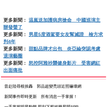
更多新聞：
温嵐送加護病房搶命 中國巡演主
辦發聲了
更多新聞：
男星5度酒駕要女友幫滅證 檢方求
判4年
更多新聞：
甜點品牌才出包 炎亞綸突認考慮
退演藝圈
更多新聞：
怒控阿雅抄襲健身影片 受害網紅
出面痛批
昔赴陸尋根挨轟 郭品超變禿頭近照嚇壞網
新聞事件即時更新 所有消息一手掌握！
一手掌握明星動態 即刻下載娛樂星聞APP