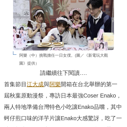
阿樂（中）挑戰擔任一日女僕。(圖／《新電玩大觀
園》提供）
請繼續往下閱讀….
首集節目
江大成
與
阿樂
開箱在台北舉辦的第一
屆秋葉原動漫祭，專訪日本最強Coser Enako，
兩人特地準備台灣特色小吃讓Enako品嚐，其中
蚵仔煎口味的洋芋片讓Enako大感驚訝，吃了一