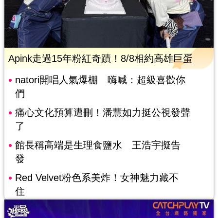
Apink走過15年粉紅奇蹟！8/8相約高雄巨蛋
natori開唱人氣爆棚 嗨喊：超級喜歡你
們
痛心文化預算遭刪！潘慧如力挺公視發聲
了
館長稱高端是生理食鹽水 王浩宇擬告
發
Red Velvet粉色系美炸！女神魅力藏不
住