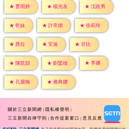
★
曹雨婷
★
楊光友
★
沈政男
★
乾妹
★
許常德
★
徐莉玲
★
茜拉
★
安迪
★
甘比
★
李娜
★
陳凱韻
★
劉鑾雄
★
孔麗梅
★
雅典娜
關於三立新聞網
隱私權聲明
三立新聞自律守則
合作提案窗口
意見反應