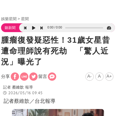
娛樂星聞
星聞
0:00
0:00
聽新聞
腫瘤復發疑惡性！31歲女星昔
遭命理師說有死劫 「驚人近
況」曝光了
A-
A
A+
分享
留言
記者
蔡維歆
報導
2026/05/16 09:45
記者蔡維歆／台北報導