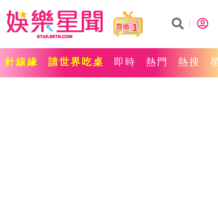
1
針線緣
請世界吃桌
即時
熱門
熱搜