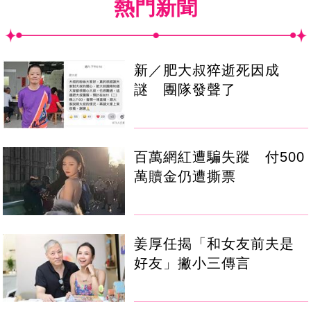
熱門新聞
新／肥大叔猝逝死因成
謎 團隊發聲了
百萬網紅遭騙失蹤 付500
萬贖金仍遭撕票
姜厚任揭「和女友前夫是
好友」撇小三傳言