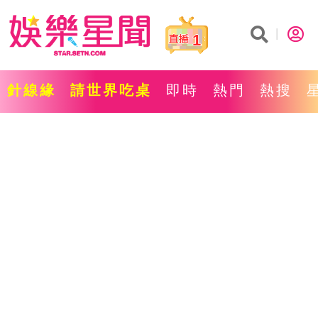
1
針線緣
請世界吃桌
即時
熱門
熱搜