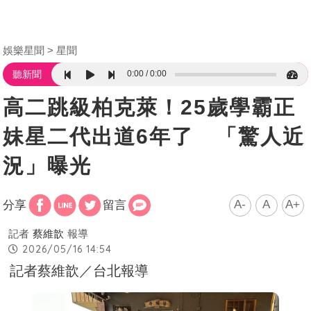
娛樂星聞
星聞
0:00
0:00
聽新聞
高二跳級柏克萊！25歲學霸正
妹星二代出道6年了 「驚人近
況」曝光
A-
A
A+
分享
留言
記者
蔡維歆
報導
2026/05/16 14:54
記者蔡維歆／台北報導