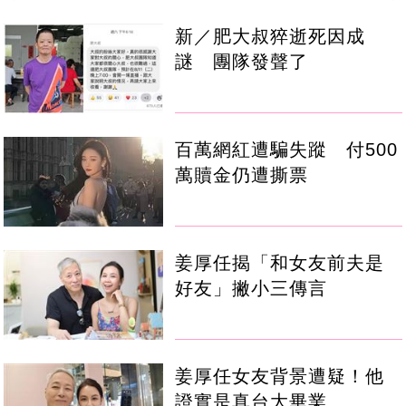
新／肥大叔猝逝死因成
謎 團隊發聲了
百萬網紅遭騙失蹤 付500
萬贖金仍遭撕票
姜厚任揭「和女友前夫是
好友」撇小三傳言
姜厚任女友背景遭疑！他
證實是真台大畢業