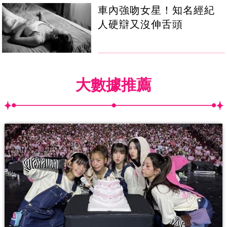
車內強吻女星！知名經紀
人硬辯又沒伸舌頭
大數據推薦