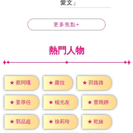
愛文」
更多焦點+
熱門人物
★
蘿拉
★
蔡阿嘎
★
田路路
★
姜厚任
★
楊光友
★
曹雨婷
★
乾妹
★
郭品超
★
徐莉玲