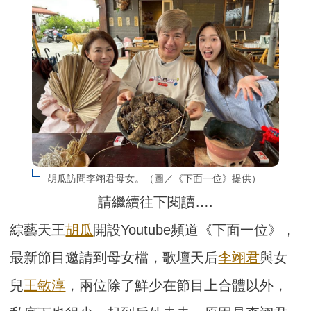
胡瓜訪問李翊君母女。（圖／《下面一位》提供）
請繼續往下閱讀….
綜藝天王
胡瓜
開設Youtube頻道《下面一位》，
最新節目邀請到母女檔，歌壇天后
李翊君
與女
兒
王敏淳
，兩位除了鮮少在節目上合體以外，