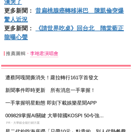
潰哭了
更多新聞：
昔扁桃腺癌轉移淋巴 陳凱倫突爆
驚人近況
更多新聞：
《請世界吃桌》回台北 隋棠藍正
龍曝心聲
推薦圖輯
李翊君演唱會
遭蔡阿嘎開撕消失！蘿拉轉行161字首發文
新聞事件即時更新 所有消息一手掌握！
一手掌握明星動態 即刻下載娛樂星聞APP
009829掌握AI關鍵 大華韓國KOSPI 50今強...
PR・大華銀全能行銷方案
星二代約吃海底撈「只帶10元」點貴的 別人代墊餐費