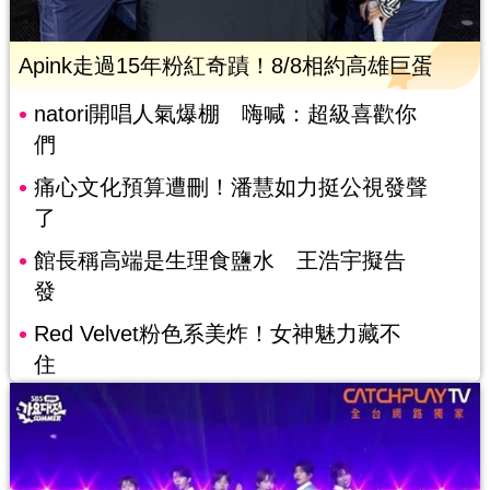
Apink走過15年粉紅奇蹟！8/8相約高雄巨蛋
natori開唱人氣爆棚 嗨喊：超級喜歡你
們
痛心文化預算遭刪！潘慧如力挺公視發聲
了
館長稱高端是生理食鹽水 王浩宇擬告
發
Red Velvet粉色系美炸！女神魅力藏不
住