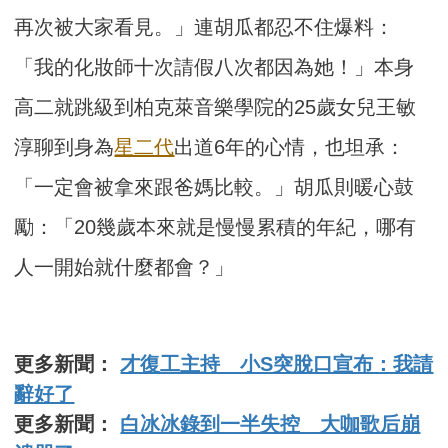
再次被大家看見。」連胡瓜都忍不住爆料：
「我的化妝師十次請假八次都因為她！」本身
高二就跳級到柏克萊音樂學院的25歲女兒王敏
淳聊到身為
星二代
出道6年的心情，也坦承：
「一定會被拿來跟爸媽比較。」胡瓜則暖心鼓
勵：「20幾歲本來就是慢慢累積的年紀，哪有
人一開始就什麼都會？」
更多新聞：
才復工主持 小S突脫口宣布：我請
辭好了
更多新聞：
白冰冰錄到一半失控 大咖歌后崩