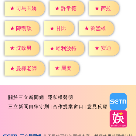
★
茜拉
★
許常德
★
司馬玉嬌
★
甘比
★
陳凱韻
★
劉鑾雄
★
安迪
★
沈政男
★
哈利波特
★
屬虎
★
曼樺老師
關於三立新聞網
隱私權聲明
三立新聞自律守則
合作提案窗口
意見反應