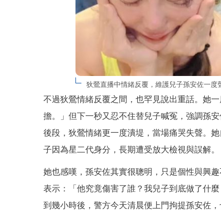
狄鶯直播中情緒反覆，維護兒子孫安佐一度聲淚
不過狄鶯情緒反覆之間，也罕見說出重話。她一
擔。」但下一秒又忍不住替兒子喊冤，強調孫安
後段，狄鶯情緒更一度潰堤，當場痛哭失聲。她
子因為星二代身分，長期遭受放大檢視與誤解。
她也感嘆，孫安佐其實很聰明，只是個性與興趣
表示：「他究竟傷害了誰？我兒子到底做了什麼
到幾小時後，警方今天清晨便上門拘提孫安佐，