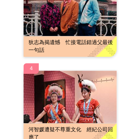
狄志為揭遺憾 忙接電話錯過父最後
一句話
4
河智媛遭疑不尊重文化 經紀公司回
應了