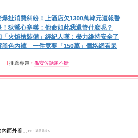
爆扯消費糾紛！上酒店欠1300萬韓元遭報警
提！狄鶯心寒嘆：他命如此我還管什麼呢？
扣「火焰槍裝備」經紀人嘆：盡力維持安全了
黑色內褲 一件竟要「150萬」價格網看呆
推薦專題
孫安佐話題不斷
而外養...
PR・矽谷電波X