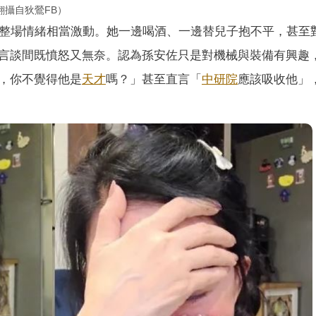
攝自狄鶯FB）
，整場情緒相當激動。她一邊喝酒、一邊替兒子抱不平，甚至
言談間既憤怒又無奈。認為孫安佐只是對機械與裝備有興趣
，你不覺得他是
天才
嗎？」甚至直言「
中研院
應該吸收他」