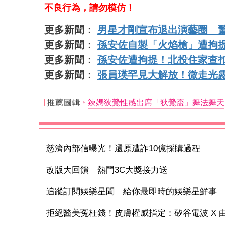
不良行為，請勿模仿！
更多新聞：
男星才剛宣布退出演藝圈 驚
更多新聞：
孫安佐自製「火焰槍」遭拘
更多新聞：
孫安佐遭拘提！北投住家查
更多新聞：
張員瑛罕見大解放！微走光露
推薦圖輯
辣媽狄鶯性感出席「狄鶯盃」舞法舞天
慈濟內部信曝光！還原遭詐10億採購過程
改版大回饋 熱門3C大獎接力送
追蹤訂閱娛樂星聞 給你最即時的娛樂星鮮事
拒絕醫美冤枉錢！皮膚權威指定：矽谷電波 X 由內