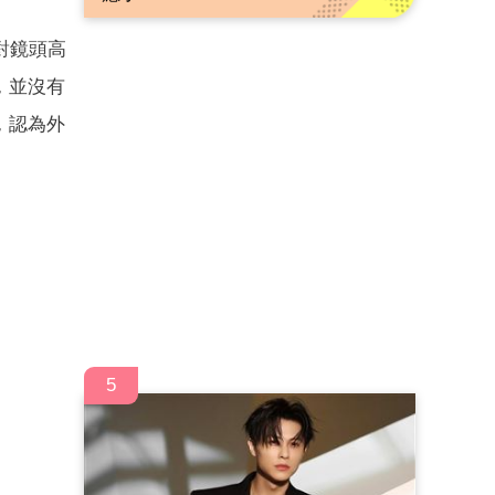
對鏡頭高
，並沒有
，認為外
5