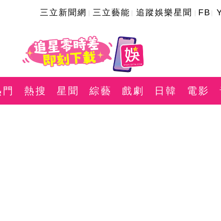
三立新聞網
三立藝能
追蹤娛樂星聞
FB
熱門
熱搜
星聞
綜藝
戲劇
日韓
電影