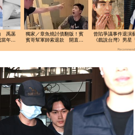
白 禹菡
獨家／章魚燒討債翻版！賓
曾陷爭議事件退演
我當年真
賓哥幫軍師索退款 開直播
《戲說台灣》男星
炒作店家急報案
燒烤」43歲近況曝
Recommend