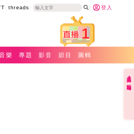
YT
threads
登入
1
音樂
專題
影音
節目
圖輯
直播✦活動