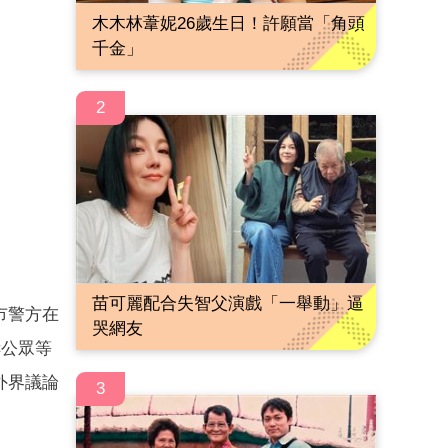
木木林葦妮26歲生日！許願當「角頭
千金」
2
苗可麗配合失智父演戲「一舉動」逼
市警方在
哭網友
嚇公眾等
外界議論
3