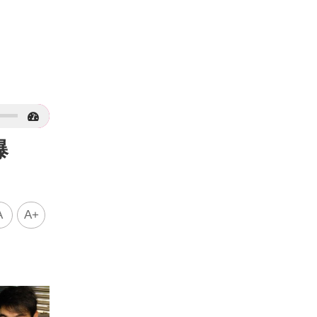
爆
A
A+