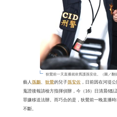
狄鶯前一天直播就依舊護孫安佐。（圖／翻攝
藝人
孫鵬
、
狄鶯
的兒子
孫安佐
，日前因在河堤公
蒐證後報請檢方指揮偵辦，今（16）日清晨6
罪嫌移送法辦。而巧合的是，狄鶯前一晚直播時
不斷。