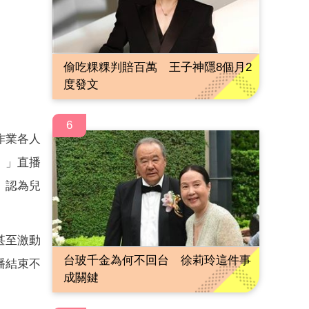
偷吃粿粿判賠百萬 王子神隱8個月2
度發文
6
作業各人
。」直播
」認為兒
甚至激動
台玻千金為何不回台 徐莉玲這件事
播結束不
成關鍵