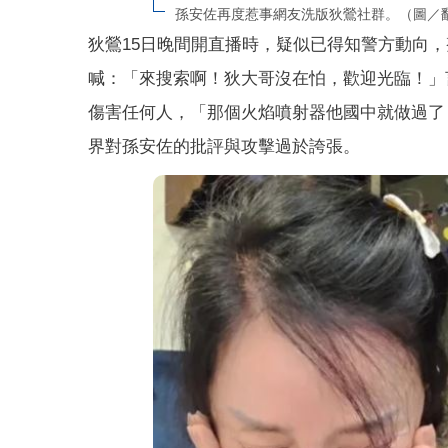
孫安佐再度惹事網友洗版狄鶯社群。（圖／翻
狄鶯15日晚間開直播時，疑似已得知警方動向
喊：「來搜索啊！狄大哥沒在怕，歡迎光臨！」
傷害任何人，「那個火焰噴射器他國中就做過了
界對孫安佐的批評與攻擊過於誇張。