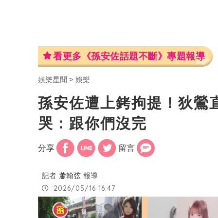
看更多《孫安佐話題不斷》專題報導
娛樂星聞
娛樂
孫安佐遭上銬拘提！狄鶯
哭：跟你們沒完
分享
留言
記者
蕭翰弦
報導
2026/05/16 16:47