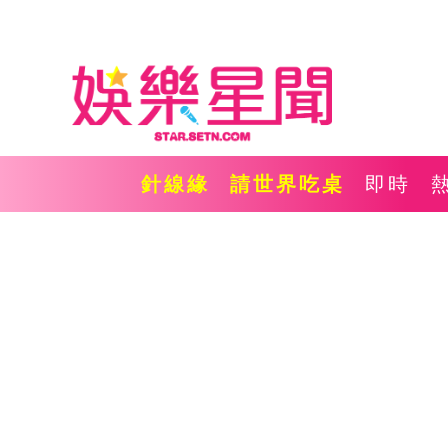
針線緣
請世界吃桌
即時