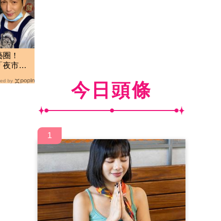
藝圈！
「夜市賣
光
ed by
今日頭條
1