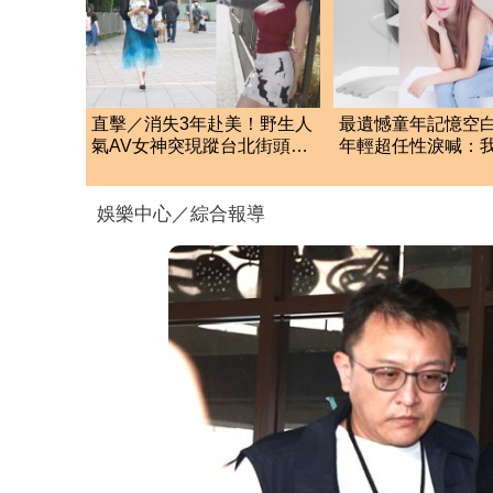
直擊／消失3年赴美！野生人
最遺憾童年記憶空
氣AV女神突現蹤台北街頭
年輕超任性淚喊：
貼101照粉嗨：驚喜
的好不懂事
娛樂中心／綜合報導