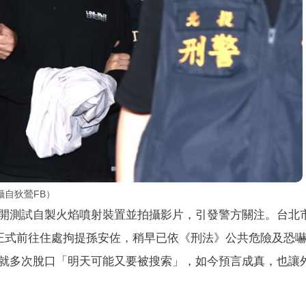
自狄鶯FB）
開測試自製火焰噴射裝置並拍攝影片，引發警方關注。台北
點正式前往住處拘提孫安佐，稍早已依《刑法》公共危險及恐
就多次脫口「明天可能又要被搜索」，如今預言成真，也讓