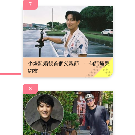
7
小煜離婚後首個父親節 一句話逼哭
網友
8