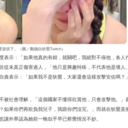
俱下。（圖／翻攝自狄鶯Twitch）
度表示：「如果他真的有錯，就關吧，我絕對不保他，各人
佐從未真正傷害過人，「他只是興趣特殊，不代表他是壞人
自責表示：「如果我不是狄鶯，大家還會這樣攻擊安佐嗎？
不被社會理解，「這個國家不懂得欣賞他，只會攻擊他。」
？如果你們再欺負我兒子，我跟你們沒完。」而就在狄鶯直
也讓外界認為她前一晚似乎早已察覺情況不妙。