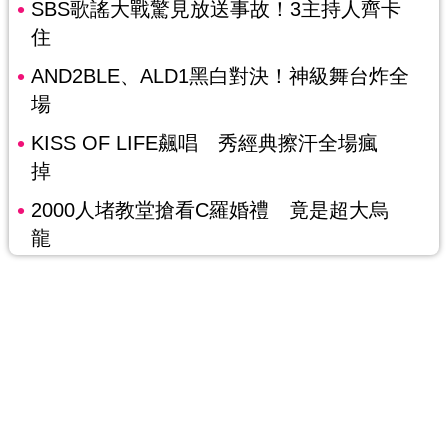
SBS歌謠大戰驚見放送事故！3主持人齊卡
住
AND2BLE、ALD1黑白對決！神級舞台炸全
場
KISS OF LIFE飆唱 秀經典擦汗全場瘋
掉
2000人堵教堂搶看C羅婚禮 竟是超大烏
龍