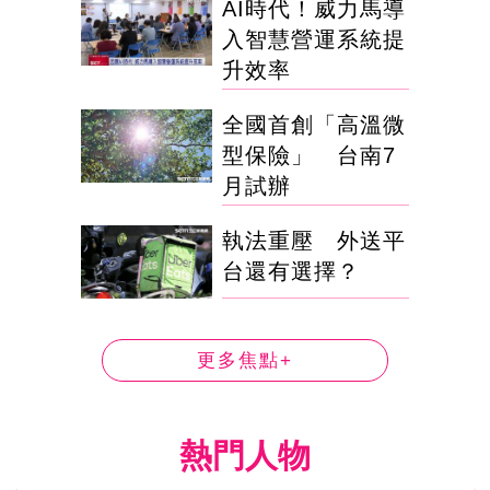
AI時代！威力馬導
入智慧營運系統提
升效率
全國首創「高溫微
型保險」 台南7
月試辦
執法重壓 外送平
台還有選擇？
更多焦點+
熱門人物