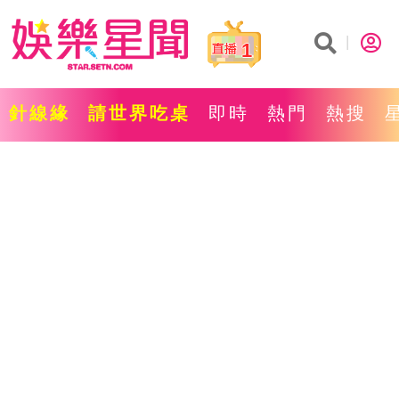
1
針線緣
請世界吃桌
即時
熱門
熱搜