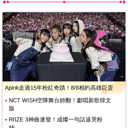
Apink走過15年粉紅奇蹟！8/8相約高雄巨蛋
NCT WISH空降舞台帥翻！獻唱新歌韓文
版
RIIZE 3神曲連發！成燦一句話逼哭粉
絲