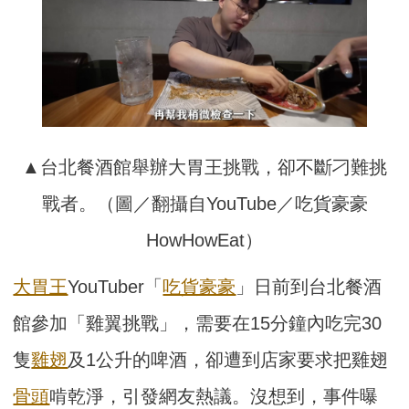
▲台北餐酒館舉辦大胃王挑戰，卻不斷刁難挑
戰者。（圖／翻攝自YouTube／吃貨豪豪
HowHowEat）
大胃王
YouTuber「
吃貨豪豪
」日前到台北餐酒
館參加「雞翼挑戰」，需要在15分鐘內吃完30
隻
雞翅
及1公升的啤酒，卻遭到店家要求把雞翅
骨頭
啃乾淨，引發網友熱議。沒想到，事件曝