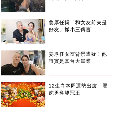
姜厚任揭「和女友前夫是
好友」撇小三傳言
姜厚任女友背景遭疑！他
證實是真台大畢業
12生肖本周運勢出爐 屬
虎勇奪雙冠王