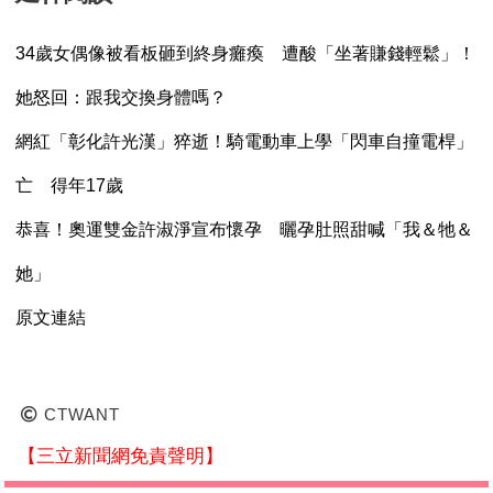
34歲女偶像被看板砸到終身癱瘓 遭酸「坐著賺錢輕鬆」！
她怒回：跟我交換身體嗎？
網紅「彰化許光漢」猝逝！騎電動車上學「閃車自撞電桿」
亡 得年17歲
恭喜！奧運雙金許淑淨宣布懷孕 曬孕肚照甜喊「我＆牠＆
她」
原文連結
CTWANT
【三立新聞網免責聲明】