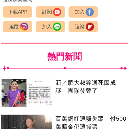
下載APP
訂閱
加入
追蹤
加入
追蹤
熱門新聞
新／肥大叔猝逝死因成
謎 團隊發聲了
百萬網紅遭騙失蹤 付500
萬贖金仍遭撕票