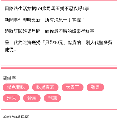
田路路生活拮据!74歲司馬玉嬌不忍疾呼1事
新聞事件即時更新 所有消息一手掌握！
追蹤訂閱娛樂星聞 給你最即時的娛樂星鮮事
星二代約吃海底撈「只帶10元」點貴的 別人代墊餐費
他從...
關鍵字
傑克開吃
吃貨豪豪
大胃王
雞翅
泡沫
骨頭
爭議
追蹤娛樂星聞