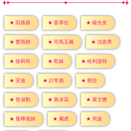
★
田路路
★
姜厚任
★
楊光友
★
曹雨婷
★
沈政男
★
司馬玉嬌
★
乾妹
★
徐莉玲
★
哈利波特
★
安迪
★
茜拉
★
許常德
★
曾淑勤
★
魯冰花
★
羅文聰
★
屬虎
★
周遊
★
曼樺老師