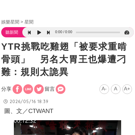
娛樂星聞
星聞
0:00
0:00
聽新聞
YTR挑戰吃雞翅「被要求重啃
骨頭」 另名大胃王也爆遭刁
難：規則太詭異
A-
A
A+
分享
留言
2026/05/16 18:39
圖、文／CTWANT