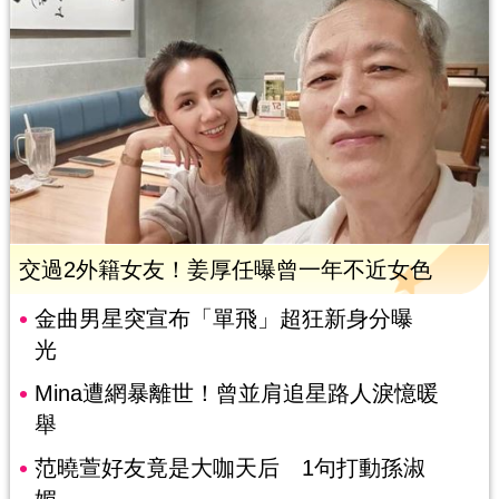
交過2外籍女友！姜厚任曝曾一年不近女色
金曲男星突宣布「單飛」超狂新身分曝
光
Mina遭網暴離世！曾並肩追星路人淚憶暖
舉
范曉萱好友竟是大咖天后 1句打動孫淑