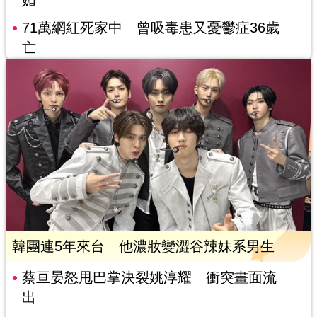
媚
71萬網紅死家中 曾吸毒患又憂鬱症36歲
亡
韓團連5年來台 他濃妝變澀谷辣妹系男生
蔡亘晏怒甩巴掌決裂姚淳耀 衝突畫面流
出