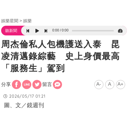
娛樂星聞
娛樂
0:00
0:00
聽新聞
周杰倫私人包機護送入泰 昆
凌清邁錄綜藝 史上身價最高
「服務生」駕到
A-
A
A+
分享
留言
2026/05/17 01:21
圖、文／鏡週刊