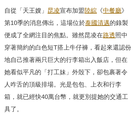
自從「天王嫂」
昆凌
宣布加盟
陸綜
《
中餐廳
》
第10季的消息傳出，這場位於
泰國
清邁
的錄製
便成了全網注目的焦點。雖然昆凌在
路透
照中
穿著簡約的白色短T搭上牛仔褲，看起來還認份
地自己推著兩只巨大的行李箱出入飯店，但在
她看似平凡的「打工妹」外殼下，卻包裹著令
人咋舌的頂級排場。光是包包、上衣和行李
箱，就已經快40萬台幣，就更別提她的交通工
具了。