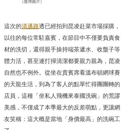
（微博圖片）
這次的
清邁路
透已經拍到昆凌赴菜市場採購，
以往的每位常駐嘉賓，在節目中不僅要負責食
材的洗切，還得親手操持端茶遞水、收盤子等
體力活，甚至連打掃清潔都要親力親為，昆凌
自然也不例外。從坐在貴賓席看溫布頓網球賽
的天龍生活，到為了客人的點單忙得團團轉的
店員，這種「坐私人飛機來泰國洗碗」的荒謬
美感，不僅成了本季最大的反差萌點，更讓網
友笑稱：這大概是當地「身價最高」的洗碗工