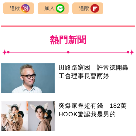
追蹤
加入
追蹤
熱門新聞
田路路窮困 許常德開轟
工會理事長曹雨婷
突爆家裡超有錢 182萬
HOOK驚認我是男的