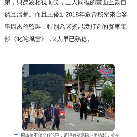
弟，與昆凌相視而笑，三人同框的畫面互動自
然且溫馨。而且王俊凱2018年還曾秘密來台客
串周杰倫監製，特別為老婆昆凌打造的賽車電
影《叱咤風雲》，2人早已熟稔。
周杰倫不僅全程陪飛，還現身清邁陪老婆錄影，並在