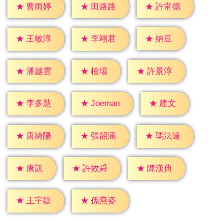
★
曹雨婷
★
田路路
★
許常德
★
納豆
★
王敏淳
★
李翊君
★
檢場
★
潘越雲
★
許景淳
★
建文
★
李多慧
★
Joeman
★
唐綺陽
★
張韶涵
★
瑪法達
★
康凱
★
許效舜
★
陳漢典
★
王宇婕
★
孫燕姿