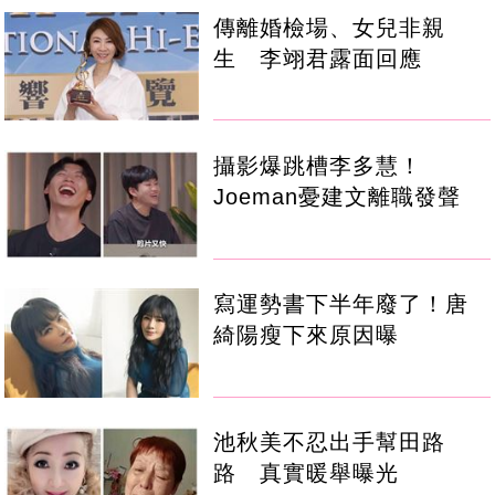
傳離婚檢場、女兒非親
生 李翊君露面回應
攝影爆跳槽李多慧！
Joeman憂建文離職發聲
寫運勢書下半年廢了！唐
綺陽瘦下來原因曝
池秋美不忍出手幫田路
路 真實暖舉曝光