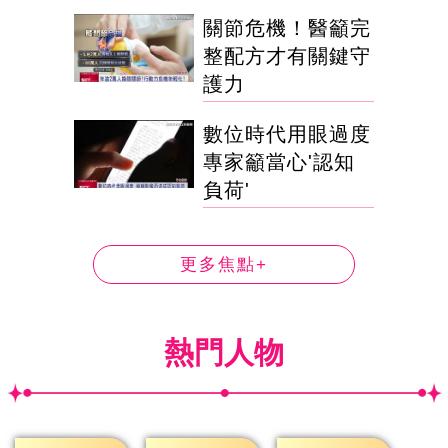
關節危機！醫籲完
整配方才有關鍵守
護力
數位時代用眼過度
專家籲當心'認知
負荷'
更多焦點+
熱門人物