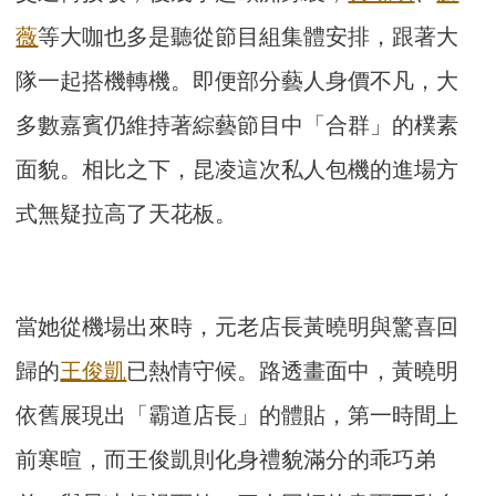
薇
等大咖也多是聽從節目組集體安排，跟著大
隊一起搭機轉機。即便部分藝人身價不凡，大
多數嘉賓仍維持著綜藝節目中「合群」的樸素
面貌。相比之下，昆凌這次私人包機的進場方
式無疑拉高了天花板。
當她從機場出來時，元老店長黃曉明與驚喜回
歸的
王俊凱
已熱情守候。路透畫面中，黃曉明
依舊展現出「霸道店長」的體貼，第一時間上
前寒暄，而王俊凱則化身禮貌滿分的乖巧弟