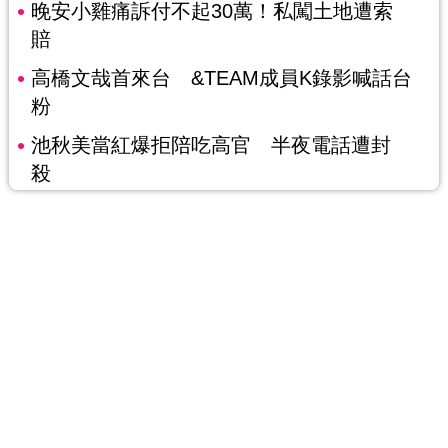
晚安小雞痛訴付不起30萬！私闖土地遭索
賠
高橋文哉首來台 &TEAM成員K錄影喊話台
粉
池秋美當紅爆拒陪吃高官 半夜電話遭封
殺