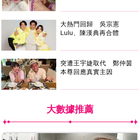
大熱門回歸 吳宗憲
Lulu、陳漢典再合體
突遭王宇婕取代 鄭仲茵
本尊回應真實主因
大數據推薦