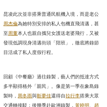
昆凌此次並非搭乘普通民航機入境，而是老公
周杰倫
為她特別安排的私人包機直飛清邁，甚
至
周董
本人也親自攜兒女護送老婆飛行，又被
發現低調現身清邁街頭「陪班」，徹底將錄節
目活成了私人度假行程。
回顧《中餐廳》過往錄製，藝人們的抵達方式
多半顯得格外「親民」。像是第一季在象島錄
製時，
周冬雨
與
靳夢佳
還得自
拉行李
搭乘大眾
交通轉接駁；後幾季赴歐洲錄製，
黃曉明
、
趙