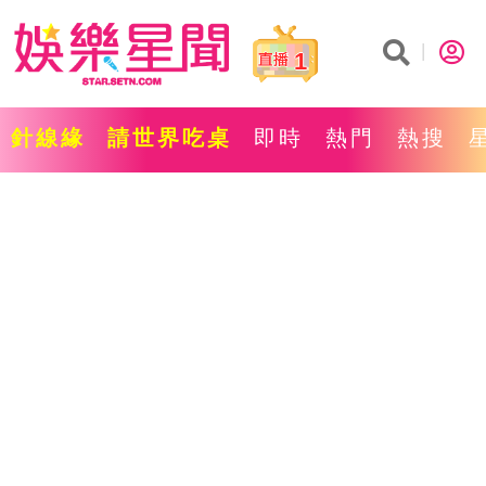
1
針線緣
請世界吃桌
即時
熱門
熱搜