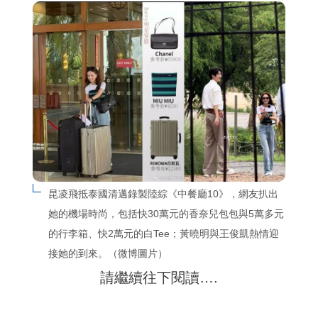
昆凌飛抵泰國清邁錄製陸綜《中餐廳10》，網友扒出
她的機場時尚，包括快30萬元的香奈兒包包與5萬多元
的行李箱、快2萬元的白Tee；黃曉明與王俊凱熱情迎
接她的到來。（微博圖片）
請繼續往下閱讀….