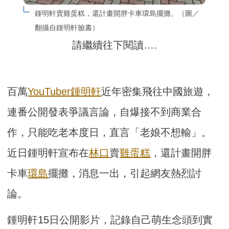
鍾明軒賣雞蛋糕，還計畫開胖卡車環島擺攤。（圖／
翻攝自鍾明軒臉書）
請繼續往下閱讀….
百萬
YouTuber
鍾明軒
近年密集飛往中國旅遊，
連番公開發表爭議言論，自爆接不到商業合
作，只能吃老本度日，直言「老娘不想輸」。
近日鍾明軒宣布在
林口
賣
雞蛋糕
，還計畫開胖
卡車
環島
擺攤，消息一出，引起網友熱烈討
論。
鍾明軒15日公開影片，記錄自己萌生念頭到實