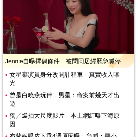
Jennie自曝擇偶條件 被問同居經歷急喊停
女星棄演員身分改開計程車 真實收入曝
光
曾是白曉燕玩伴…男星：命案前幾天才出
遊
獨／爆拍大尺度影片 本土網紅曝下海原
因
布蘭妮眼皮下垂4週原因曝 急喊：要小