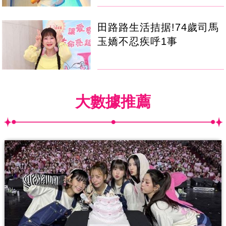
田路路生活拮据!74歲司馬
玉嬌不忍疾呼1事
大數據推薦