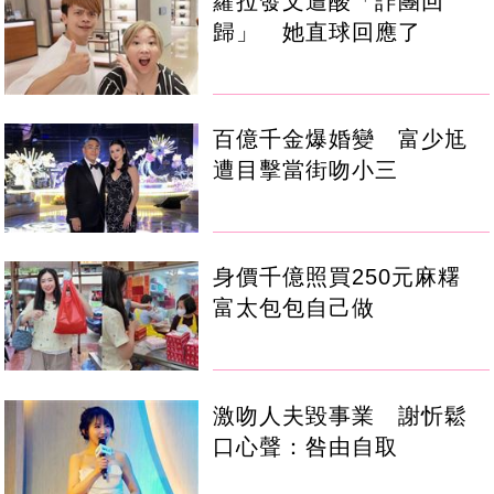
蘿拉發文遭酸「詐團回
歸」 她直球回應了
百億千金爆婚變 富少尪
遭目擊當街吻小三
身價千億照買250元麻糬
富太包包自己做
激吻人夫毀事業 謝忻鬆
口心聲：咎由自取