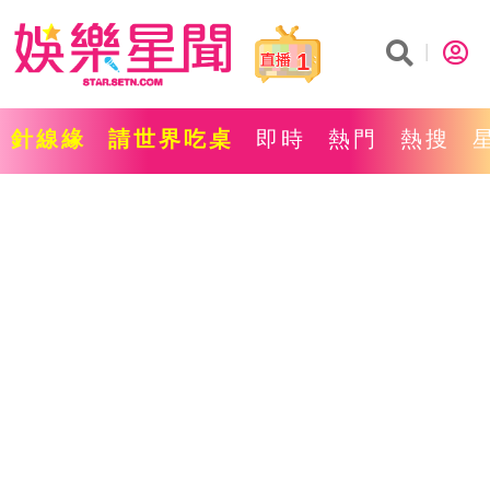
1
針線緣
請世界吃桌
即時
熱門
熱搜