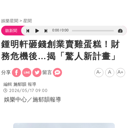
娛樂星聞
星聞
0:00
0:00
聽新聞
鍾明軒砸錢創業賣雞蛋糕！財
務危機後…揭「驚人新計畫」
A-
A
A+
分享
留言
編輯
施郁韻
報導
2026/05/17 09:00
娛樂中心／施郁韻報導