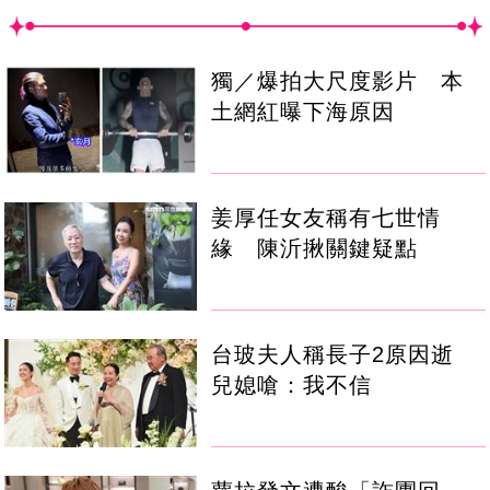
獨／爆拍大尺度影片 本
土網紅曝下海原因
姜厚任女友稱有七世情
緣 陳沂揪關鍵疑點
台玻夫人稱長子2原因逝
兒媳嗆：我不信