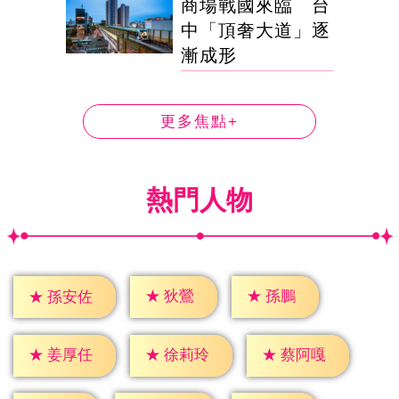
商場戰國來臨 台
中「頂奢大道」逐
漸成形
更多焦點+
熱門人物
★
狄鶯
★
孫鵬
★
孫安佐
★
姜厚任
★
徐莉玲
★
蔡阿嘎