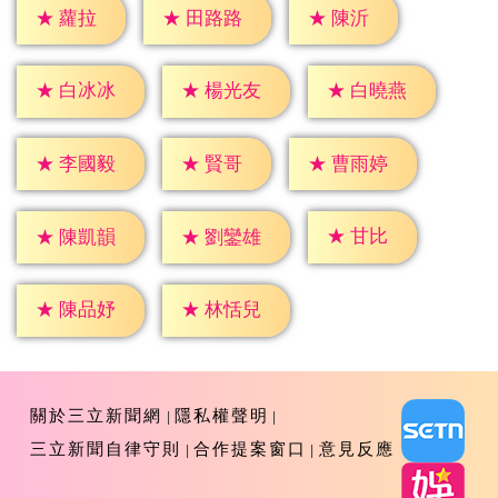
★
蘿拉
★
陳沂
★
田路路
★
白冰冰
★
楊光友
★
白曉燕
★
賢哥
★
李國毅
★
曹雨婷
★
甘比
★
陳凱韻
★
劉鑾雄
★
陳品妤
★
林恬兒
關於三立新聞網
隱私權聲明
三立新聞自律守則
合作提案窗口
意見反應