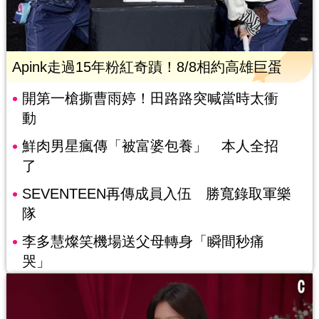
Apink走過15年粉紅奇蹟！8/8相約高雄巨蛋
開第一槍撕曹雨婷！田路路突喊當時太衝
動
鮮肉男星瘋傳「被富婆包養」 本人全招
了
SEVENTEEN再傳成員入伍 勝寬錄取軍樂
隊
李多慧燦笑機場送父母轉身「瞬間秒痛
哭」