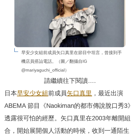
早安少女組前成員矢口真里在節目中坦言，曾接到手
機店員搭訕電話。（圖／翻攝自IG 
@mariyaguchi_official）
請繼續往下閱讀….
日本
早安少女組
前成員
矢口真里
，最近出演
ABEMA 節目《Naokiman的都市傳說脫口秀3》
透露很可怕的經歷。矢口真里在2003年離開組
合，開始展開個人活動的時候，收到一通陌生