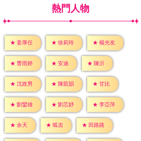
熱門人物
★
姜厚任
★
徐莉玲
★
楊光友
★
安迪
★
陳沂
★
曹雨婷
★
甘比
★
沈政男
★
陳凱韻
★
劉鑾雄
★
劉芯妤
★
李亞萍
★
余天
★
呱吉
★
田路路