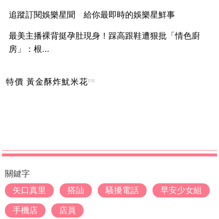
追蹤訂閱娛樂星聞 給你最即時的娛樂星鮮事
最美主播裸背挺孕肚現身！踩高跟鞋遭狠批「情色廚
房」：根...
特價 黃金酥炸魷米花
PR
關鍵字
矢口真里
搭訕
騷擾電話
早安少女組
手機店
店員