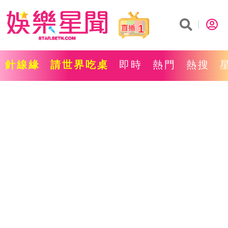
1
針線緣
請世界吃桌
即時
熱門
熱搜