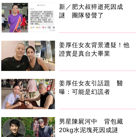
新／肥大叔猝逝死因成
謎 團隊發聲了
姜厚任女友背景遭疑！他
證實是真台大畢業
姜厚任女友引話題 醫
曝：可能是幻謊者
男星陳屍河中 背包藏
20kg水泥塊死因成謎