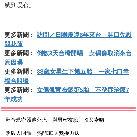
感到噁心。
更多新聞：
訪問／日團睽違6年來台 開口先慰
問花蓮
更多新聞：
倒數3天台灣開唱 女偶像取消來台
原因曝
更多新聞：
38歲女星生下第五胎 一家七口幸
福合照曝
更多新聞：
女偶像宣布懷第5胎 不孕症治療7
年成功
影帝親密照遭外流 與男密友臉貼臉又索吻
改版大回饋 熱門3C大獎接力送