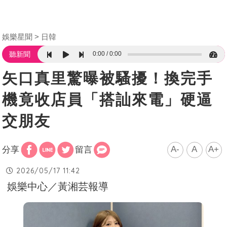
娛樂星聞
日韓
0:00
0:00
聽新聞
矢口真里驚曝被騷擾！換完手
機竟收店員「搭訕來電」硬逼
交朋友
A-
A
A+
分享
留言
2026/05/17 11:42
娛樂中心／黃湘芸報導