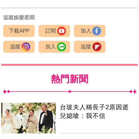
追蹤娛樂星聞
下載APP
訂閱
加入
追蹤
加入
追蹤
熱門新聞
台玻夫人稱長子2原因逝
兒媳嗆：我不信