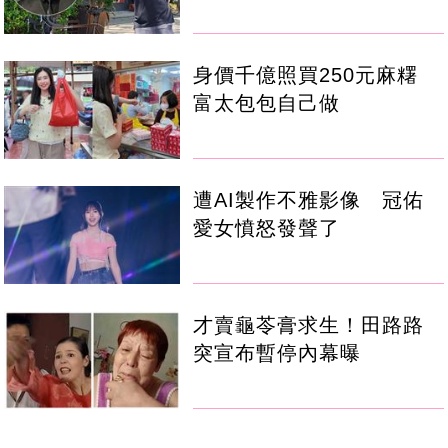
身價千億照買250元麻糬
富太包包自己做
遭AI製作不雅影像 冠佑
愛女憤怒發聲了
才賣龜苓膏求生！田路路
突宣布暫停內幕曝