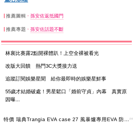
推薦圖輯
孫安佐返抵國門
推薦專題
孫安佐話題不斷
林襄比賽露2點開裸體趴！上空全裸被看光
改版大回饋 熱門3C大獎接力送
追蹤訂閱娛樂星聞 給你最即時的娛樂星鮮事
55歲才結婚破處！男星鬆口「婚前守貞」內幕 真實原
因曝...
特價 瑞典Trangia EVA case 27 風暴爐專用EVA 防護外盒(小)-黑
P