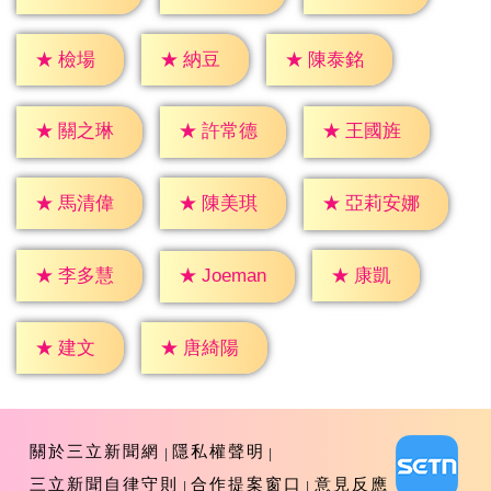
★
檢場
★
納豆
★
陳泰銘
★
關之琳
★
許常德
★
王國旌
★
馬清偉
★
陳美琪
★
亞莉安娜
★
康凱
★
李多慧
★
Joeman
★
建文
★
唐綺陽
關於三立新聞網
隱私權聲明
三立新聞自律守則
合作提案窗口
意見反應