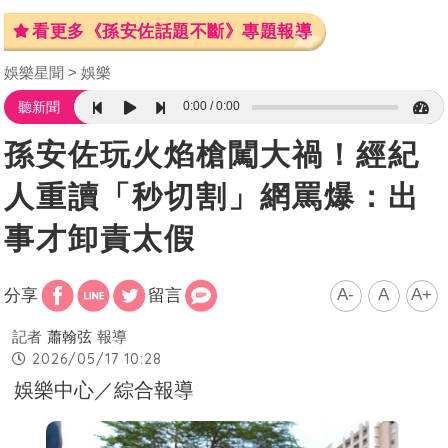
看更多《孫安佐話題不斷》專題報導
娛樂星聞
娛樂
0:00
0:00
聽新聞
孫安佐玩火焰槍闖大禍！經紀
人重讀「秒切割」網罵爆：出
事才卸責太假
A-
A
A+
分享
留言
記者
蕭翰弦
報導
2026/05/17 10:28
娛樂中心／綜合報導