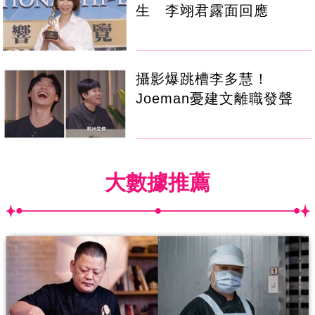
生 李翊君露面回應
攝影爆跳槽李多慧！
Joeman憂建文離職發聲
大數據推薦