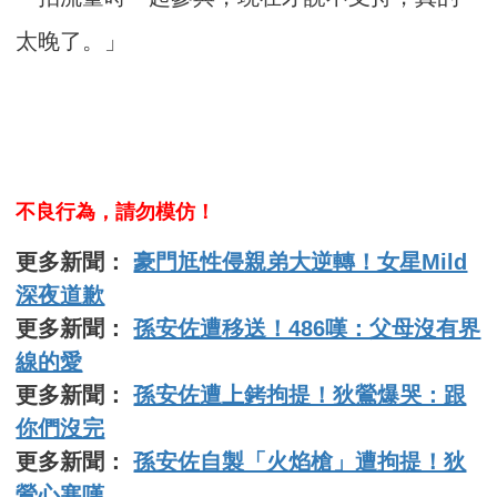
太晚了。」
不良行為，請勿模仿！
更多新聞：
豪門尪性侵親弟大逆轉！女星Mild
深夜道歉
更多新聞：
孫安佐遭移送！486嘆：父母沒有界
線的愛
更多新聞：
孫安佐遭上銬拘提！狄鶯爆哭：跟
你們沒完
更多新聞：
孫安佐自製「火焰槍」遭拘提！狄
鶯心寒嘆