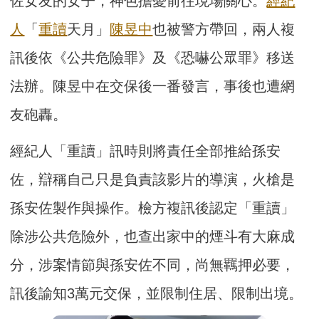
佐女友的女子，神色擔憂前往現場關心。
經紀
人
「
重讀
天月」
陳昱中
也被警方帶回，兩人複
訊後依《公共危險罪》及《恐嚇公眾罪》移送
法辦。陳昱中在交保後一番發言，事後也遭網
友砲轟。
經紀人「重讀」訊時則將責任全部推給孫安
佐，辯稱自己只是負責該影片的導演，火槍是
孫安佐製作與操作。檢方複訊後認定「重讀」
除涉公共危險外，也查出家中的煙斗有大麻成
分，涉案情節與孫安佐不同，尚無羈押必要，
訊後諭知3萬元交保，並限制住居、限制出境。