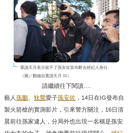
重讀天月表示挺不了孫安佐宣布辭去經紀人身分。
（圖／翻攝自重讀天月 IG）
請繼續往下閱讀….
藝人
孫鵬
、
狄鶯
愛子
孫安佐
，14日在IG發布自
製火箭槍的實測影片，引來警方關注，16日清
晨前往孫家逮人，分局外也出現一名稱是孫安