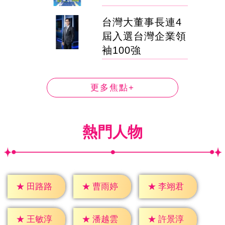
台灣大董事長連4
屆入選台灣企業領
袖100強
更多焦點+
熱門人物
★
田路路
★
曹雨婷
★
李翊君
★
王敏淳
★
潘越雲
★
許景淳