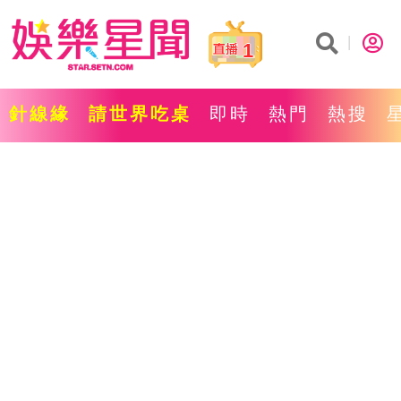
1
針線緣
請世界吃桌
即時
熱門
熱搜