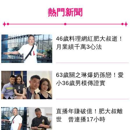
熱門新聞
46歲料理網紅肥大叔逝！
月業績千萬3心法
63歲關之琳爆奶孫戀！愛
小36歲男模傳證實
直播年賺破億！肥大叔離
世 曾連播17小時