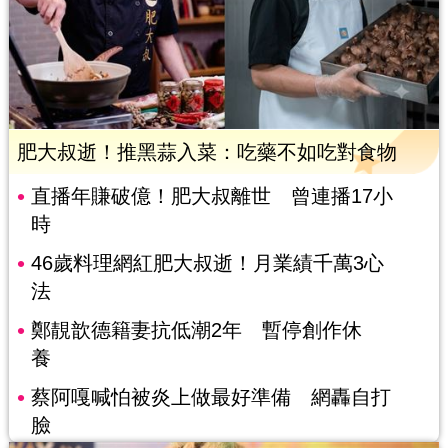
肥大叔逝！推黑蒜入菜：吃藥不如吃對食物
直播年賺破億！肥大叔離世 曾連播17小
時
46歲料理網紅肥大叔逝！月業績千萬3心
法
鄭靚歆德籍妻抗低潮2年 暫停創作休
養
蔡阿嘎喊怕被炎上做最好準備 網轟自打
臉