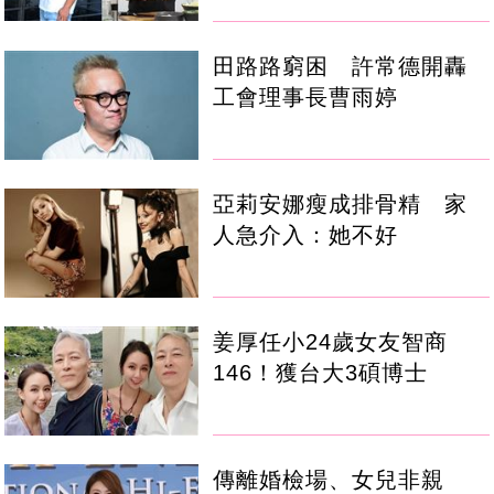
田路路窮困 許常德開轟
工會理事長曹雨婷
亞莉安娜瘦成排骨精 家
人急介入：她不好
姜厚任小24歲女友智商
146！獲台大3碩博士
傳離婚檢場、女兒非親