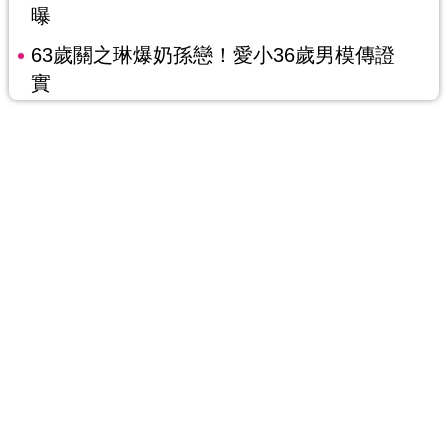
曝
63歲關之琳爆奶孫戀！愛小36歲男模傳證
實