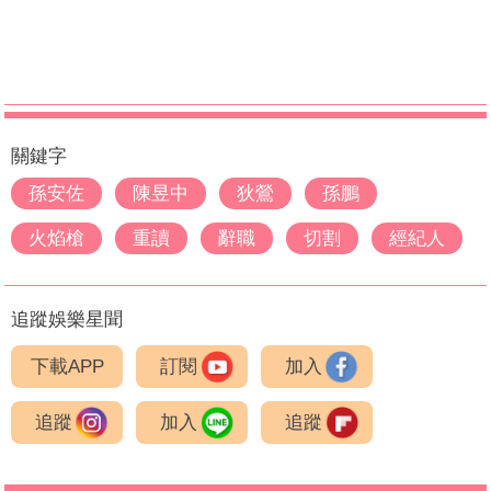
關鍵字
孫安佐
陳昱中
狄鶯
孫鵬
火焰槍
重讀
辭職
切割
經紀人
追蹤娛樂星聞
下載APP
訂閱
加入
追蹤
加入
追蹤