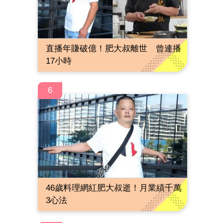
直播年賺破億！肥大叔離世 曾連播
17小時
6
46歲料理網紅肥大叔逝！月業績千萬
3心法