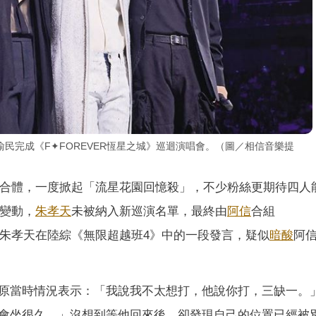
民完成《F✦FOREVER恆星之城》巡迴演唱會。（圖／相信音樂提
合體，一度掀起「流星花園回憶殺」，不少粉絲更期待四人
現變動，
朱孝天
未被納入新巡演名單，最終由
阿信
合組
朱孝天在陸綜《無限超越班4》中的一段發言，疑似
暗酸
阿
原當時情況表示：「我說我不太想打，他說你打，三缺一。
會坐很久。」沒想到等他回來後，卻發現自己的位置已經被