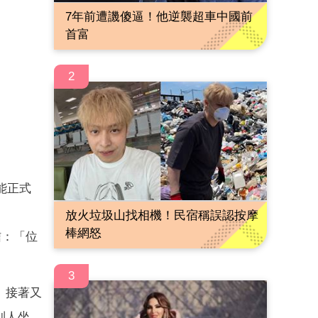
7年前遭譏傻逼！他逆襲超車中國前
首富
2
能正式
放火垃圾山找相機！民宿稱誤認按摩
棒網怒
信：「位
3
」接著又
別人坐