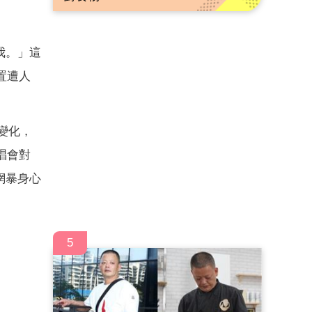
我。」這
置遭人
變化，
唱會對
網暴身心
5