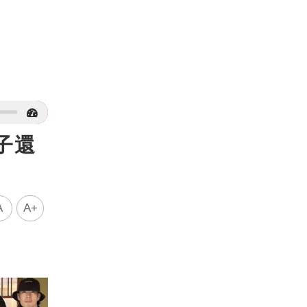
子還
A
A+