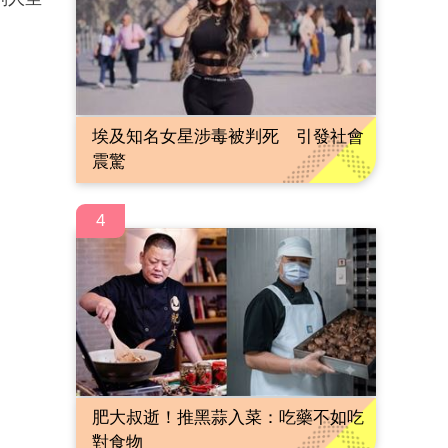
埃及知名女星涉毒被判死 引發社會
震驚
4
肥大叔逝！推黑蒜入菜：吃藥不如吃
對食物