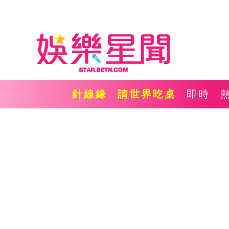
針線緣
請世界吃桌
即時