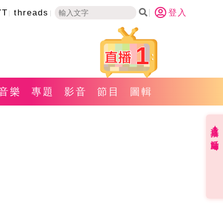
YT
threads
登入
1
音樂
專題
影音
節目
圖輯
直播✦活動