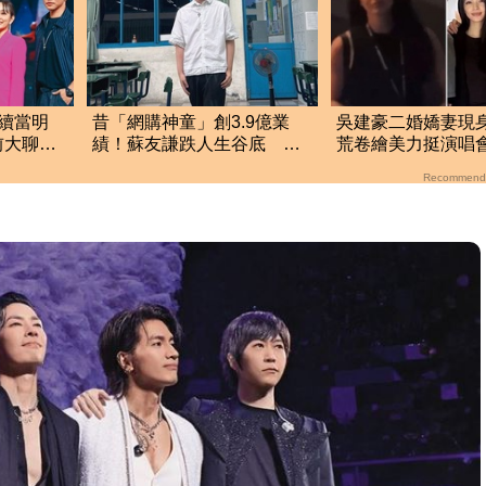
續當明
昔「網購神童」創3.9億業
吳建豪二婚嬌妻
前大聊媽
績！蘇友謙跌人生谷底 日
荒卷繪美力挺演唱
領700元零用錢重出發
同框合照首度曝光
Recommend