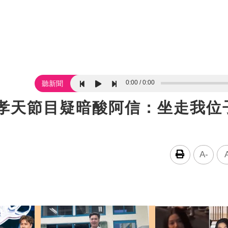
0:00
0:00
聽新聞
朱孝天節目疑暗酸阿信：坐走我位
A-