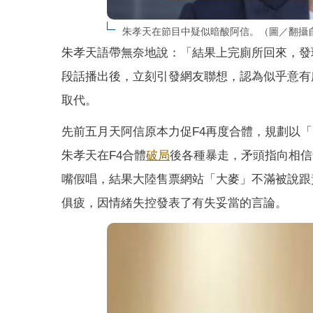
朱孝天在節目中疑似暗酸阿信。（圖／翻攝
朱孝天語帶無奈地說：「結果上完廁所回來，發
段話播出後，立刻引發網友聯想，認為似乎意有
取代。
先前五月天阿信原本力促F4再度合體，規劃以「
朱孝天在F4合體
破局
後各種暴走，矛頭指向相信
嘴假唱，結果大陸售票網站「大麥」不滿被說跟
俱疲，因情緒失控發表了有失妥當的言論。