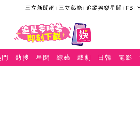
三立新聞網
三立藝能
追蹤娛樂星聞
FB
熱門
熱搜
星聞
綜藝
戲劇
日韓
電影