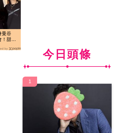
現身曼谷
會！甜蜜
ed by
今日頭條
1