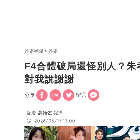
娛樂星聞
娛樂
F4合體破局還怪別人？
對我說謝謝
分享
留言
記者
蕭翰弦
報導
2026/05/17 13:00