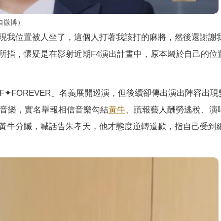
自微博）
現我位置被人坐了，這個人打著我該打的麻將，然後還謝謝
所指，懷疑是在影射近期F4演出計畫中，原本屬於自己的位
F✦FOREVER」名義展開巡演，但後續卻傳出演出陣容出現
音樂，實名舉報相信音樂勾結
黃牛
、謊報藝人酬勞逃稅、演
黃牛分贓，喊話告朱孝天，他才態度逆轉道歉，指自己受到