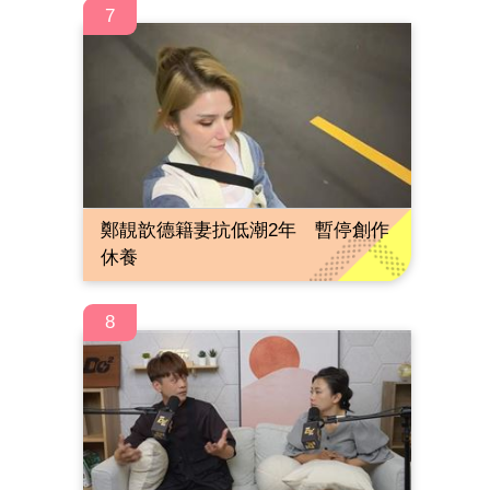
7
鄭靚歆德籍妻抗低潮2年 暫停創作
休養
8