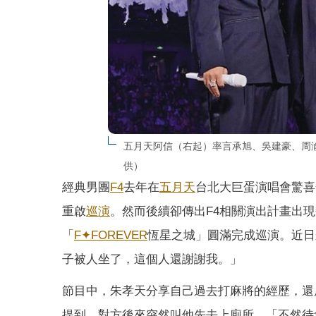
五月天阿信（右起）率言承旭、吳建豪、周渝
供）
經典男團
F4
去年在
五月天
台北大巨蛋演唱會驚喜
重啟
巡演
。然而後續卻傳出F4相關演出計畫出
「
F✦FOREVER
恆星之城」圓滿完成巡演。近日
子被人坐了，這個人還謝謝我。」
節目中，朱孝天分享自己過去打麻將的經歷，還
提到，對方後來突然叫他先去上廁所，「不然待