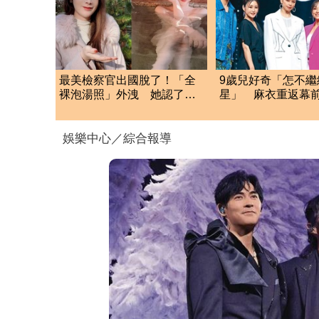
最美檢察官出國脫了！「全
9歲兒好奇「怎不繼
裸泡湯照」外洩 她認了：
星」 麻衣重返幕
我一大突破
媽經
娛樂中心／綜合報導