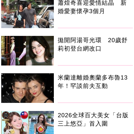
蕭煌奇喜迎愛情結晶 新
婚愛妻懷孕3個月
拋開阿湯哥光環 20歲舒
莉初登台網改口
米蘭達離婚奧蘭多布魯13
年！罕談前夫互動
2026全球百大美女「台版
三上悠亞」首入圍