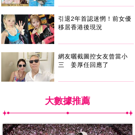
引退2年首認迷惘！前女優
移居香港後現況
網友曬截圖控女友曾當小
三 姜厚任回應了
大數據推薦