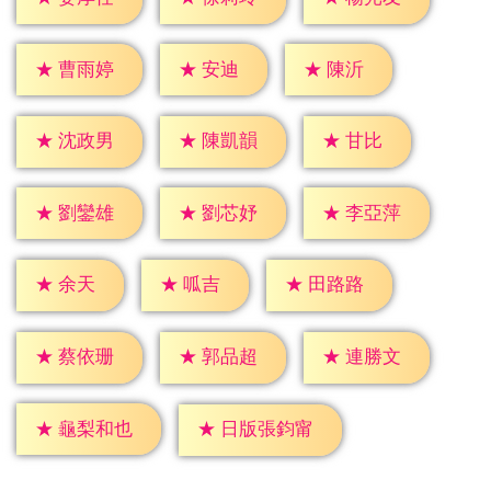
★
安迪
★
陳沂
★
曹雨婷
★
甘比
★
沈政男
★
陳凱韻
★
劉鑾雄
★
劉芯妤
★
李亞萍
★
余天
★
呱吉
★
田路路
★
蔡依珊
★
郭品超
★
連勝文
★
龜梨和也
★
日版張鈞甯