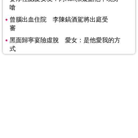
嗆
曾腦出血住院 李陳鎬酒駕將出庭受
審
黑面歸寧宴險虛脫 愛女：是他愛我的方
式