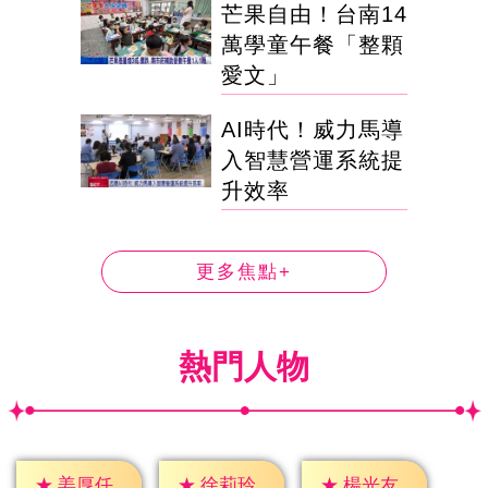
芒果自由！台南14
萬學童午餐「整顆
愛文」
AI時代！威力馬導
入智慧營運系統提
升效率
更多焦點+
熱門人物
★
姜厚任
★
徐莉玲
★
楊光友