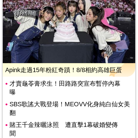
Apink走過15年粉紅奇蹟！8/8相約高雄巨蛋
才賣龜苓膏求生！田路路突宣布暫停內幕
曝
SBS歌謠大戰登場！MEOVV化身純白仙女美
翻
賭王千金辣曬泳照 遭直擊1幕破婚變傳
聞