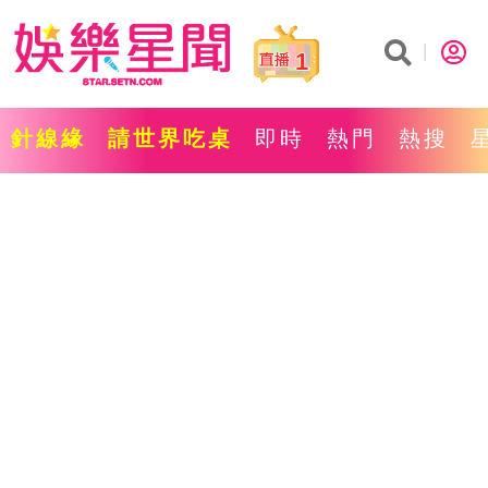
1
針線緣
請世界吃桌
即時
熱門
熱搜