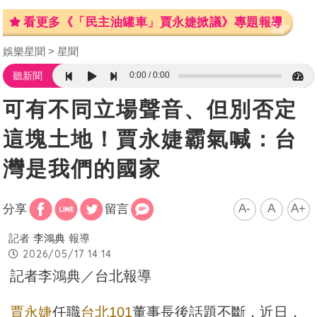
看更多《「民主油罐車」賈永婕掀議》專題報導
娛樂星聞
星聞
0:00
0:00
聽新聞
可有不同立場聲音、但別否定
這塊土地！賈永婕霸氣喊：台
灣是我們的國家
A-
A
A+
分享
留言
記者
李鴻典
報導
2026/05/17 14:14
記者李鴻典／台北報導
賈永婕
任職
台北101
董事長後話題不斷，近日，