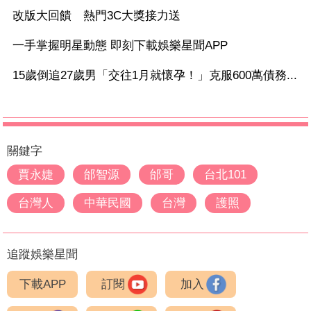
改版大回饋 熱門3C大獎接力送
一手掌握明星動態 即刻下載娛樂星聞APP
15歲倒追27歲男「交往1月就懷孕！」克服600萬債務...
關鍵字
賈永婕
邰智源
邰哥
台北101
台灣人
中華民國
台灣
護照
追蹤娛樂星聞
下載APP
訂閱
加入