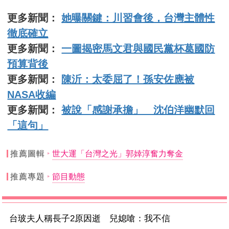
更多新聞：
她曝關鍵：川習會後，台灣主體性
徹底確立
更多新聞：
一圖揭密馬文君與國民黨杯葛國防
預算背後
更多新聞：
陳沂：太委屈了！孫安佐應被
NASA收編
更多新聞：
被說「感謝承擔」 沈伯洋幽默回
「這句」
推薦圖輯
世大運「台灣之光」郭婞淳奮力奪金
推薦專題
節目動態
台玻夫人稱長子2原因逝 兒媳嗆：我不信