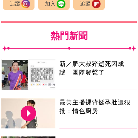
追蹤
加入
追蹤
熱門新聞
新／肥大叔猝逝死因成
謎 團隊發聲了
最美主播裸背挺孕肚遭狠
批：情色廚房