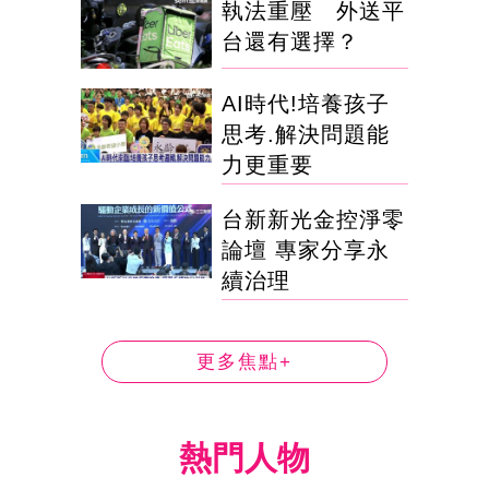
執法重壓 外送平
台還有選擇？
AI時代!培養孩子
思考.解決問題能
力更重要
台新新光金控淨零
論壇 專家分享永
續治理
更多焦點+
熱門人物