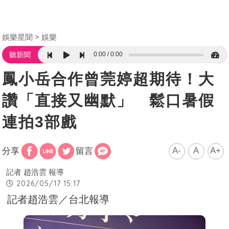
娛樂星聞
娛樂
0:00
0:00
聽新聞
鳳小岳合作曾莞婷超期待！大
讚「直接又幽默」 鬆口暑假
連拍3部戲
A-
A
A+
分享
留言
記者 趙浩雲 報導
2026/05/17 15:17
記者趙浩雲／台北報導