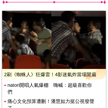
2刷《蜘蛛人》狂爆雷！4影迷氣炸當場開扁
natori開唱人氣爆棚 嗨喊：超級喜歡你
們
痛心文化預算遭刪！潘慧如力挺公視發聲
了