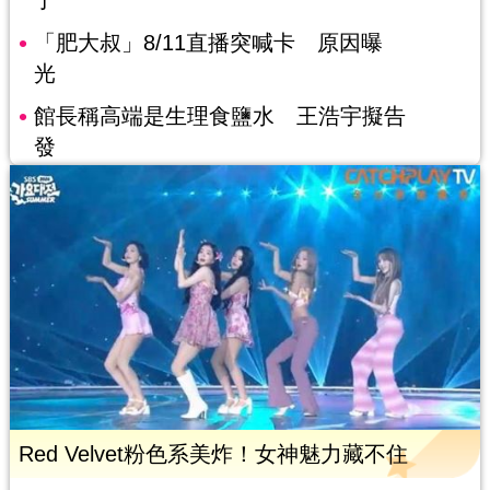
「肥大叔」8/11直播突喊卡 原因曝
光
館長稱高端是生理食鹽水 王浩宇擬告
發
Red Velvet粉色系美炸！女神魅力藏不住