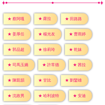
★
蘿拉
★
蔡阿嘎
★
田路路
★
姜厚任
★
楊光友
★
曹雨婷
★
乾妹
★
郭品超
★
徐莉玲
★
茜拉
★
許常德
★
司馬玉嬌
★
甘比
★
陳凱韻
★
劉鑾雄
★
安迪
★
沈政男
★
哈利波特