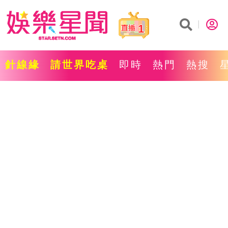
1
針線緣
請世界吃桌
即時
熱門
熱搜