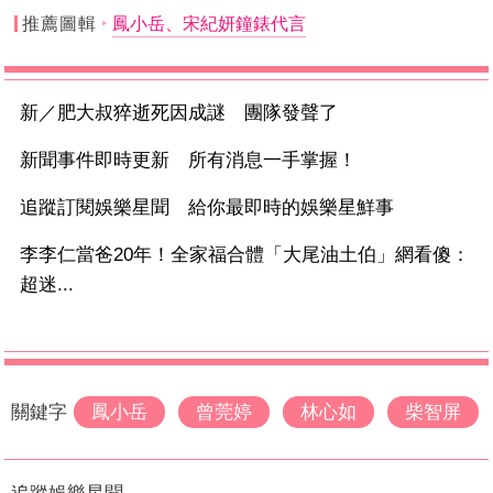
推薦圖輯
鳳小岳、宋紀妍鐘錶代言
新／肥大叔猝逝死因成謎 團隊發聲了
新聞事件即時更新 所有消息一手掌握！
追蹤訂閱娛樂星聞 給你最即時的娛樂星鮮事
李李仁當爸20年！全家福合體「大尾油土伯」網看傻：
超迷...
關鍵字
鳳小岳
曾莞婷
林心如
柴智屏