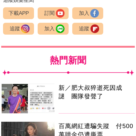
追蹤娛樂星聞
下載APP
訂閱
加入
追蹤
加入
追蹤
熱門新聞
新／肥大叔猝逝死因成
謎 團隊發聲了
百萬網紅遭騙失蹤 付500
萬贖金仍遭撕票