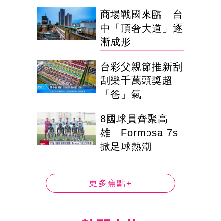
商場戰國來臨 台
中「頂奢大道」逐
漸成形
台彩父親節推新刮
刮樂千萬頭獎超
「爸」氣
8國球員齊聚高
雄 Formosa 7s
掀足球熱潮
更多焦點+