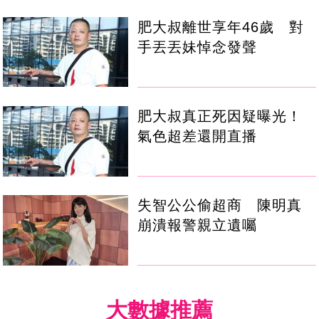
肥大叔離世享年46歲 對
手丟丟妹悼念發聲
肥大叔真正死因疑曝光！
氣色超差還開直播
失智公公偷超商 陳明真
崩潰報警親立遺囑
大數據推薦