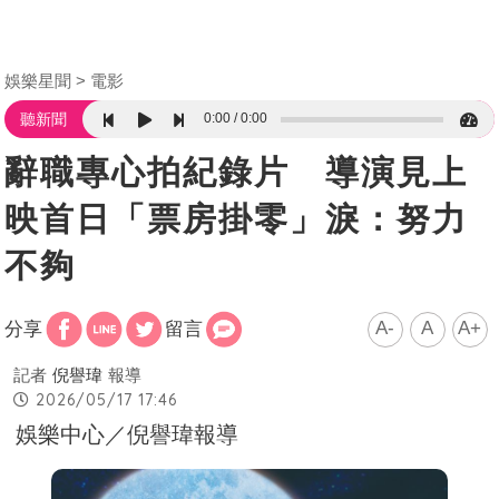
娛樂星聞
電影
0:00
0:00
聽新聞
辭職專心拍紀錄片 導演見上
映首日「票房掛零」淚：努力
不夠
A-
A
A+
分享
留言
記者
倪譽瑋
報導
2026/05/17 17:46
娛樂中心／倪譽瑋報導