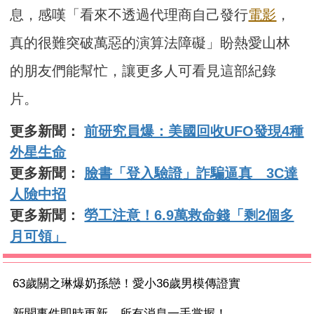
息，感嘆「看來不透過代理商自己發行
電影
，
真的很難突破萬惡的演算法障礙」盼熱愛山林
的朋友們能幫忙，讓更多人可看見這部紀錄
片。
更多新聞：
前研究員爆：美國回收UFO發現4種
外星生命
更多新聞：
臉書「登入驗證」詐騙逼真 3C達
人險中招
更多新聞：
勞工注意！6.9萬救命錢「剩2個多
月可領」
63歲關之琳爆奶孫戀！愛小36歲男模傳證實
新聞事件即時更新 所有消息一手掌握！