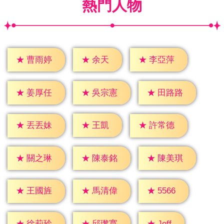
熱門人物
★
余天
★
曹雨婷
★
李亞萍
★
姜厚任
★
吳宗憲
★
田路路
★
王凱
★
丟丟妹
★
許常德
★
關之琳
★
陳泰銘
★
陳美琪
★
5566
★
王國旌
★
馬清偉
★
Jeff
★
徐莉玲
★
邱瓈寬