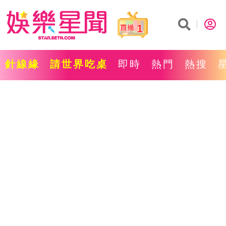
1
針線緣
請世界吃桌
即時
熱門
熱搜