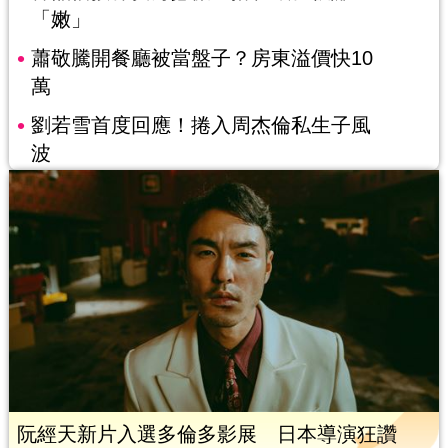
「嫩」
蕭敬騰開餐廳被當盤子？房東溢價快10
萬
劉若雪首度回應！捲入周杰倫私生子風
波
阮經天新片入選多倫多影展 日本導演狂讚