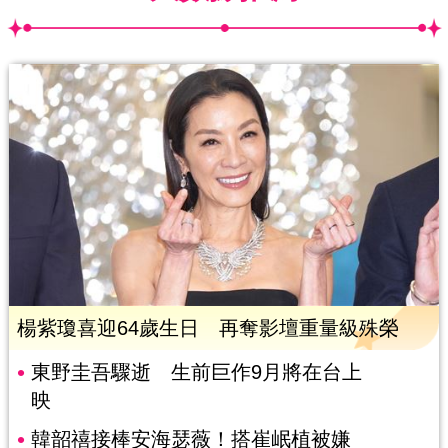
楊紫瓊喜迎64歲生日 再奪影壇重量級殊榮
東野圭吾驟逝 生前巨作9月將在台上
映
韓韶禧接棒安海瑟薇！搭崔岷植被嫌