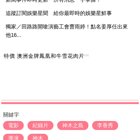
追蹤訂閱娛樂星聞 給你最即時的娛樂星鮮事
獨家／田路路開嗆演藝工會曹雨婷！點名姜厚任出來
他16...
特價 澳洲金牌鳳凰和牛雪花肉片
PR
關鍵字
電影
紀錄片
神木之島
李香秀
導演
神木