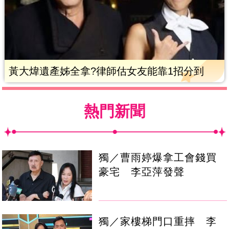
黃大煒遺產姊全拿?律師估女友能靠1招分到
熱門新聞
獨／曹雨婷爆拿工會錢買
豪宅 李亞萍發聲
獨／家樓梯門口重摔 李