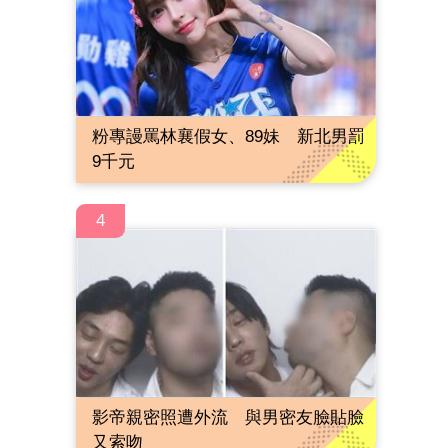
粉專謾罵林襄假女、89妹 新北男罰
9千元
4
影帝親密照遭外流 與男密友臉貼臉
又索吻