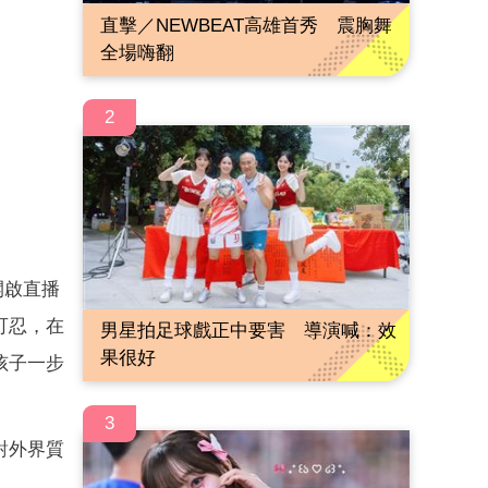
直擊／NEWBEAT高雄首秀 震胸舞
全場嗨翻
2
開啟直播
可忍，在
男星拍足球戲正中要害 導演喊：效
果很好
孩子一步
3
對外界質