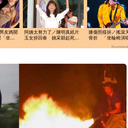
！男友媽開
阿姨太努力了／陳明真紙片
膝傷照樣拚／搖滾
裸「坐她
玉女拚回春 姚采穎起死回
骨折 「坐輪椅演
生有一腿
業
Recommend