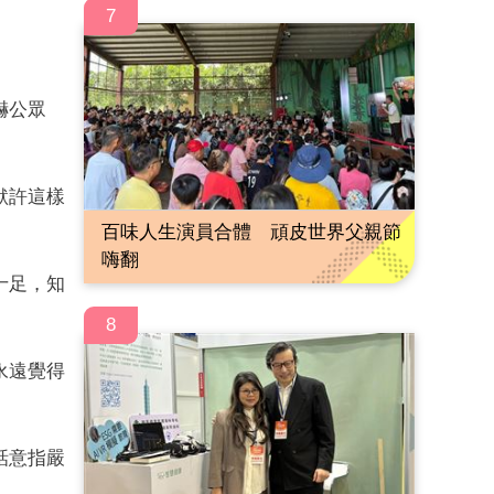
7
嚇公眾
默許這樣
百味人生演員合體 頑皮世界父親節
嗨翻
十足，知
8
永遠覺得
話意指嚴