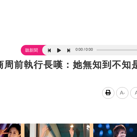
0:00
0:00
聽新聞
商周前執行長嘆：她無知到不知
A-