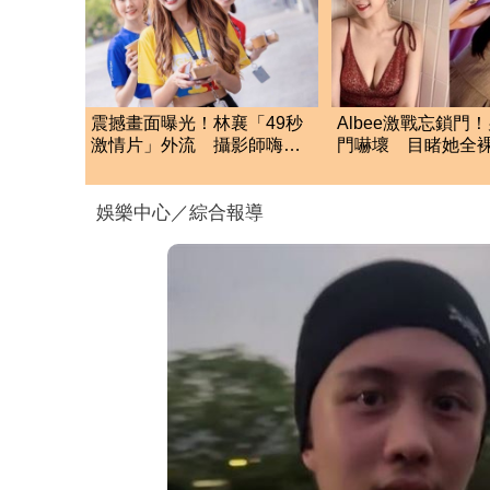
震撼畫面曝光！林襄「49秒
Albee激戰忘鎖門
激情片」外流 攝影師嗨到
門嚇壞 目睹她全
手抖
兒子身上」
娛樂中心／綜合報導