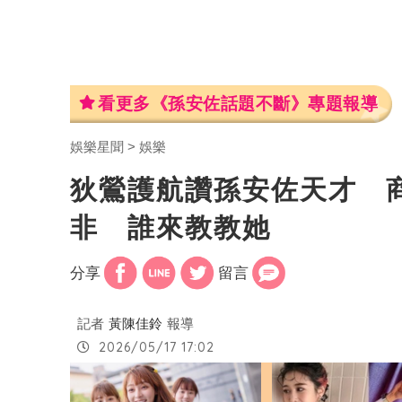
看更多《孫安佐話題不斷》專題報導
娛樂星聞
娛樂
狄鶯護航讚孫安佐天才 
非 誰來教教她
分享
留言
記者
黃陳佳鈴
報導
2026/05/17 17:02