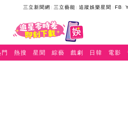
三立新聞網
三立藝能
追蹤娛樂星聞
FB
熱門
熱搜
星聞
綜藝
戲劇
日韓
電影