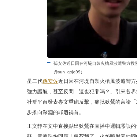
孫安佐近日因在河堤自製火槍風波遭警方搜索拘
@sun_gojo99）
星二代
孫安佐
近日因在河堤自製火槍風波遭警方搜
強力護航，甚至反問「這也犯罪嗎？」引來各界
社群平台發表專文重砲反擊，痛批狄鶯的言論「
步推向深淵的罪魁禍首。
王文靜在文中直接點出狄鶯在直播中邏輯謬誤的
疑，竟連珠炮回應「氣死我了，火焰噴射器他國