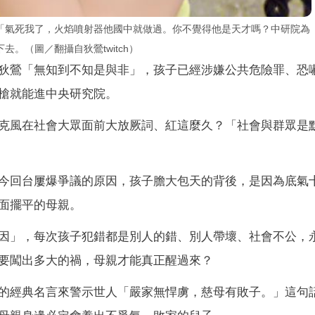
「氣死我了，火焰噴射器他國中就做過。你不覺得他是天才嗎？中研院為
。（圖／翻攝自狄鶯twitch）
狄鶯「無知到不知是與非」，孩子已經涉嫌公共危險罪、恐
槍就能進中央研究院。
克風在社會大眾面前大放厥詞、紅這麼久？「社會與群眾是
今回台屢爆爭議的原因，孩子膽大包天的背後，是因為底氣
面擺平的母親。
因」，每次孩子犯錯都是別人的錯、別人帶壞、社會不公，
要闖出多大的禍，母親才能真正醒過來？
的經典名言來警示世人「嚴家無悍虜，慈母有敗子。」這句