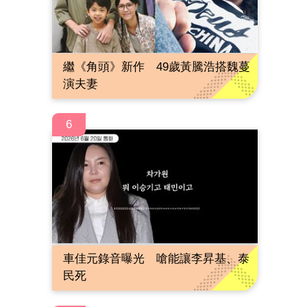
繼《角頭》新作 49歲黃騰浩搭魏蔓
演夫妻
6
車佳元錄音曝光 嗆能讓李昇基、泰
民死