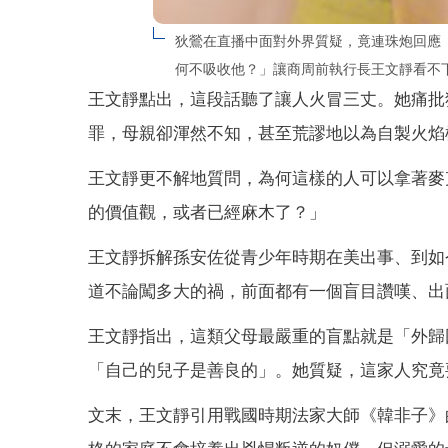
狄鶯在直播中面對外界質疑，竟連珠炮回應
何不吸收他？」讓商周前執行長王文靜看不下去
王文靜點出，這段話聽了讓人火冒三丈。她痛批
罪，母親卻渾然不知，甚至荒謬地以為自製火焰
王文靜更不解地質問，為何這樣的人可以拿著麥
的價值觀，或者已經麻木了？」
王文靜拆解孫安佐從青少年時期在美出事、到如
道不論闖多大的禍，前面都有一個盲目讚嘆、出
王文靜指出，這類父母最嚴重的盲點就是「外歸
「自己的兒子是善良的」。她質疑，這家人究竟
文末，王文靜引用戰國時期法家大師《韓非子》