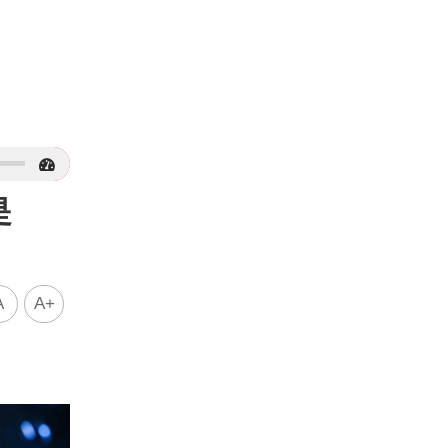
是
A
A+