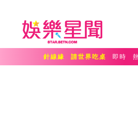
針線緣
請世界吃桌
即時