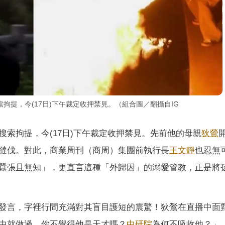
提，今(17日)下午裁定收押禁見。（組合圖／翻攝自IG 
索拘提，今(17日)下午裁定收押禁見。先前他的母親
狄鶯
撻伐。對此，商業周刊（商周）集團前執行長
王文靜
也忍無
囂張且無知」，更直言這種「外歸因」的溺愛管教，正是將
發言，字裡行間充滿對其盲目護短的震驚！狄鶯在直播中面
中就做過。你不覺得他是天才嗎？
中研院
為何不吸收他？」