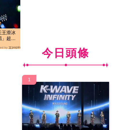
天王滑冰
唱」超敬
ed by
今日頭條
1