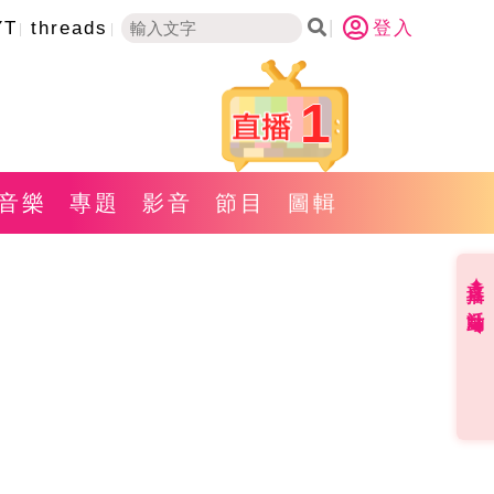
YT
threads
登入
1
音樂
專題
影音
節目
圖輯
直播✦活動